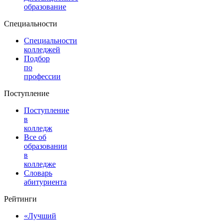
образование
Специальности
Специальности
колледжей
Подбор
по
профессии
Поступление
Поступление
в
колледж
Все об
образовании
в
колледже
Словарь
абитуриента
Рейтинги
«Лучший