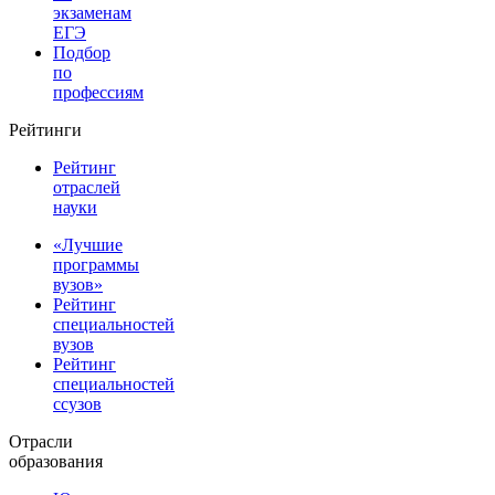
экзаменам
ЕГЭ
Подбор
по
профессиям
Рейтинги
Рейтинг
отраслей
науки
«Лучшие
программы
вузов»
Рейтинг
специальностей
вузов
Рейтинг
специальностей
ссузов
Отрасли
образования