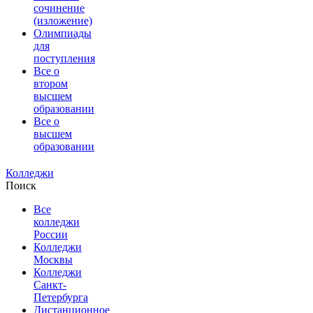
сочинение
(изложение)
Олимпиады
для
поступления
Все о
втором
высшем
образовании
Все о
высшем
образовании
Колледжи
Поиск
Все
колледжи
России
Колледжи
Москвы
Колледжи
Санкт-
Петербурга
Дистанционное