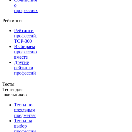
о
профессиях
Рейтинги
Рейтинги
профессий.
TOP-300
Выбираем
профессию
вместе
Другие
рейтинги
профессий
Тесты
Тесты для
школьников
Тесты по
школьным
предметам
Тесты на
выбор
профессий