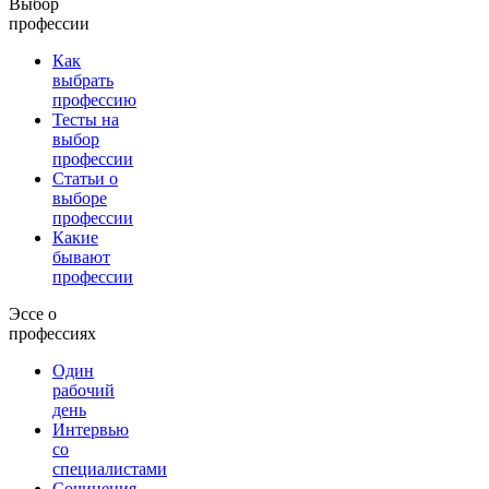
Выбор
профессии
Как
выбрать
профессию
Тесты на
выбор
профессии
Статьи о
выборе
профессии
Какие
бывают
профессии
Эссе о
профессиях
Один
рабочий
день
Интервью
со
специалистами
Сочинения