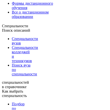
Формы дистанционного
обучения
Все о дистанционном
образовании
Специальности
Поиск описаний
Специальности
вузов
Специальности
колледжей
и
техникумов
Поиск вуза
по
специальности
специальностей
в справочнике
Как выбрать
специальность
Подбор
по