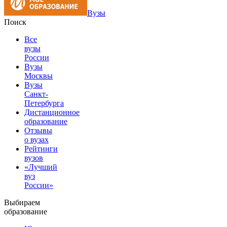
Вузы
Поиск
Все
вузы
России
Вузы
Москвы
Вузы
Санкт-
Петербурга
Дистанционное
образование
Отзывы
о вузах
Рейтинги
вузов
«Лучший
вуз
России»
Выбираем
образование