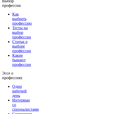
Выбор
профессии
Как
выбрать
профессию
Тесты на
выбор
профессии
Статьи о
выборе
профессии
Какие
бывают
профессии
Эссе о
профессиях
Один
рабочий
день
Интервью
со
специалистами
Сочинения