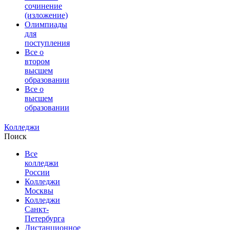
сочинение
(изложение)
Олимпиады
для
поступления
Все о
втором
высшем
образовании
Все о
высшем
образовании
Колледжи
Поиск
Все
колледжи
России
Колледжи
Москвы
Колледжи
Санкт-
Петербурга
Дистанционное