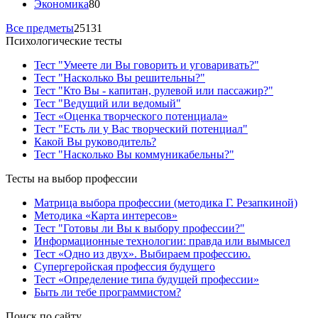
Экономика
80
Все предметы
25131
Психологические тесты
Тест "Умеете ли Вы говорить и уговаривать?"
Тест "Насколько Вы решительны?"
Тест "Кто Вы - капитан, рулевой или пассажир?"
Тест "Ведущий или ведомый"
Тест «Оценка творческого потенциала»
Тест "Есть ли у Вас творческий потенциал"
Какой Вы руководитель?
Тест "Насколько Вы коммуникабельны?"
Тесты на выбор профессии
Матрица выбора профессии (методика Г. Резапкиной)
Методика «Карта интересов»
Тест "Готовы ли Вы к выбору профессии?"
Информационные технологии: правда или вымысел
Тест «Одно из двух». Выбираем профессию.
Супергеройская профессия будущего
Тест «Определение типа будущей профессии»
Быть ли тебе программистом?
Поиск по сайту