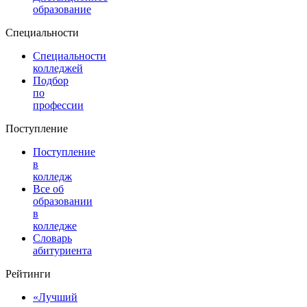
образование
Специальности
Специальности
колледжей
Подбор
по
профессии
Поступление
Поступление
в
колледж
Все об
образовании
в
колледже
Словарь
абитуриента
Рейтинги
«Лучший