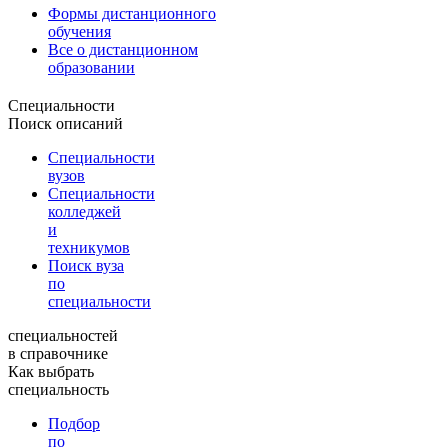
Формы дистанционного
обучения
Все о дистанционном
образовании
Специальности
Поиск описаний
Специальности
вузов
Специальности
колледжей
и
техникумов
Поиск вуза
по
специальности
специальностей
в справочнике
Как выбрать
специальность
Подбор
по