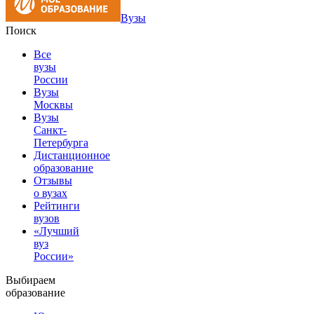
Вузы
Поиск
Все
вузы
России
Вузы
Москвы
Вузы
Санкт-
Петербурга
Дистанционное
образование
Отзывы
о вузах
Рейтинги
вузов
«Лучший
вуз
России»
Выбираем
образование