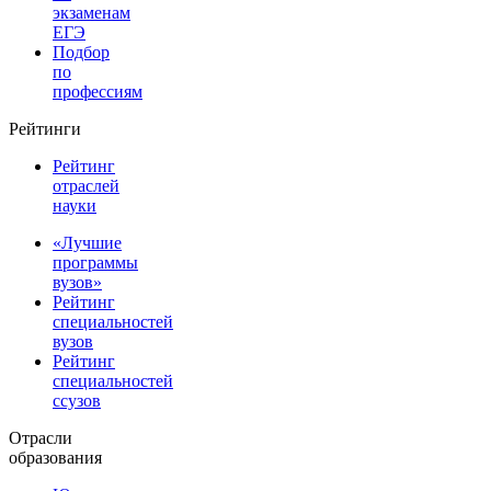
экзаменам
ЕГЭ
Подбор
по
профессиям
Рейтинги
Рейтинг
отраслей
науки
«Лучшие
программы
вузов»
Рейтинг
специальностей
вузов
Рейтинг
специальностей
ссузов
Отрасли
образования