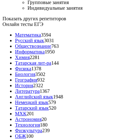
Групповые занятия
Индивидуальные занятия
Показать других репетиторов
Онлайн тесты ЕГЭ
Математика
3594
Русский язык
3031
Обществознание
763
Информатика
1950
Химия
2281
Татарская лит-ра
144
Физика
1378
Биология
3502
География
932
История
2322
Литература
1367
Английский язык
1948
Немецкий язык
579
Татарский язык
520
МХК
201
Астрономия
20
Технология
180
Физкультура
239
ОБЖ
100