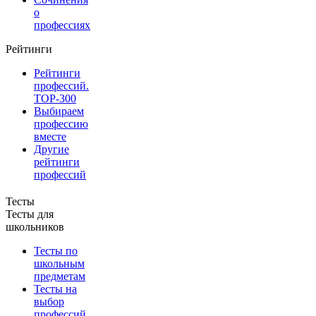
о
профессиях
Рейтинги
Рейтинги
профессий.
TOP-300
Выбираем
профессию
вместе
Другие
рейтинги
профессий
Тесты
Тесты для
школьников
Тесты по
школьным
предметам
Тесты на
выбор
профессий