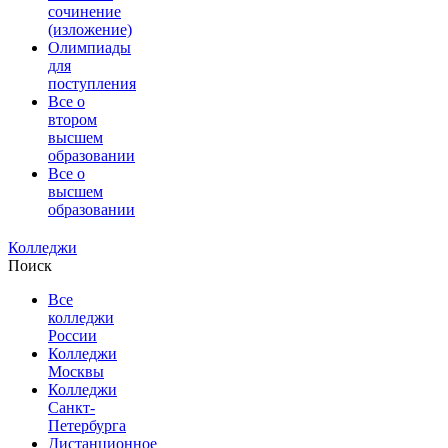
сочинение
(изложение)
Олимпиады
для
поступления
Все о
втором
высшем
образовании
Все о
высшем
образовании
Колледжи
Поиск
Все
колледжи
России
Колледжи
Москвы
Колледжи
Санкт-
Петербурга
Дистанционное