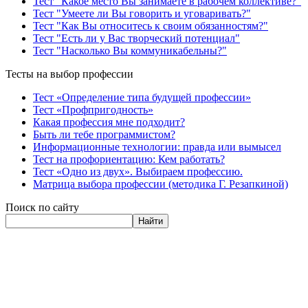
Тест "Какое место Вы занимаете в рабочем коллективе?"
Тест "Умеете ли Вы говорить и уговаривать?"
Тест "Как Вы относитесь к своим обязанностям?"
Тест "Есть ли у Вас творческий потенциал"
Тест "Насколько Вы коммуникабельны?"
Тесты на выбор профессии
Тест «Определение типа будущей профессии»
Тест «Профпригодность»
Какая профессия мне подходит?
Быть ли тебе программистом?
Информационные технологии: правда или вымысел
Тест на профориентацию: Кем работать?
Тест «Одно из двух». Выбираем профессию.
Матрица выбора профессии (методика Г. Резапкиной)
Поиск по сайту
Найти