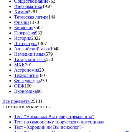
Обществознание
763
Информатика
1950
Химия
2281
Татарская лит-ра
144
Физика
1378
Биология
3502
География
932
История
2322
Литература
1367
Английский язык
1948
Немецкий язык
579
Татарский язык
520
МХК
201
Астрономия
20
Технология
180
Физкультура
239
ОБЖ
100
Экономика
80
Все предметы
25131
Психологические тесты
Тест "Насколько Вы целеустремленны"
Тест на самооценку творческого потенциала
Тест «Хороший ли Вы психолог?»