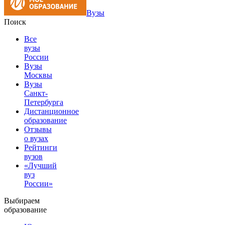
Вузы
Поиск
Все
вузы
России
Вузы
Москвы
Вузы
Санкт-
Петербурга
Дистанционное
образование
Отзывы
о вузах
Рейтинги
вузов
«Лучший
вуз
России»
Выбираем
образование