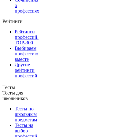
о
профессиях
Рейтинги
Рейтинги
профессий.
TOP-300
Выбираем
профессию
вместе
Другие
рейтинги
профессий
Тесты
Тесты для
школьников
Тесты по
школьным
предметам
Тесты на
выбор
профессий