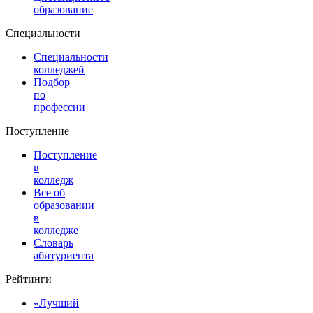
образование
Специальности
Специальности
колледжей
Подбор
по
профессии
Поступление
Поступление
в
колледж
Все об
образовании
в
колледже
Словарь
абитуриента
Рейтинги
«Лучший