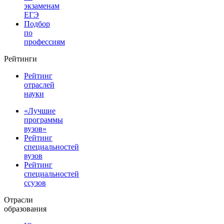
экзаменам
ЕГЭ
Подбор
по
профессиям
Рейтинги
Рейтинг
отраслей
науки
«Лучшие
программы
вузов»
Рейтинг
специальностей
вузов
Рейтинг
специальностей
ссузов
Отрасли
образования