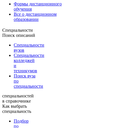
Формы дистанционного
обучения
Все о дистанционном
образовании
Специальности
Поиск описаний
Специальности
вузов
Специальности
колледжей
и
техникумов
Поиск вуза
по
специальности
специальностей
в справочнике
Как выбрать
специальность
Подбор
по