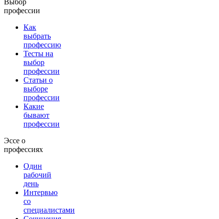
Выбор
профессии
Как
выбрать
профессию
Тесты на
выбор
профессии
Статьи о
выборе
профессии
Какие
бывают
профессии
Эссе о
профессиях
Один
рабочий
день
Интервью
со
специалистами
Сочинения