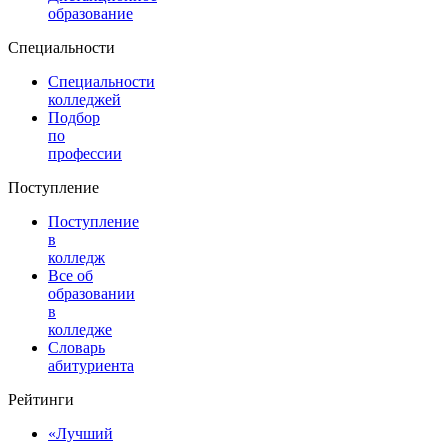
образование
Специальности
Специальности
колледжей
Подбор
по
профессии
Поступление
Поступление
в
колледж
Все об
образовании
в
колледже
Словарь
абитуриента
Рейтинги
«Лучший