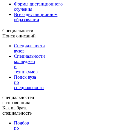
Формы дистанционного
обучения
Все о дистанционном
образовании
Специальности
Поиск описаний
Специальности
вузов
Специальности
колледжей
и
техникумов
Поиск вуза
по
специальности
специальностей
в справочнике
Как выбрать
специальность
Подбор
по