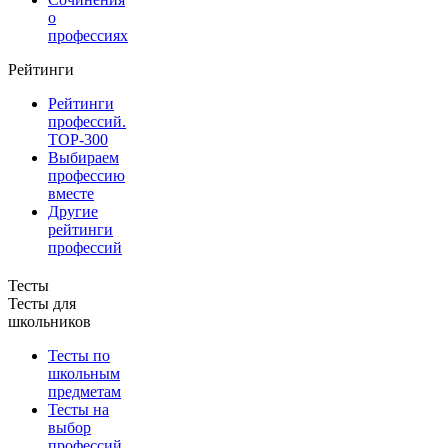
о
профессиях
Рейтинги
Рейтинги
профессий.
TOP-300
Выбираем
профессию
вместе
Другие
рейтинги
профессий
Тесты
Тесты для
школьников
Тесты по
школьным
предметам
Тесты на
выбор
профессий