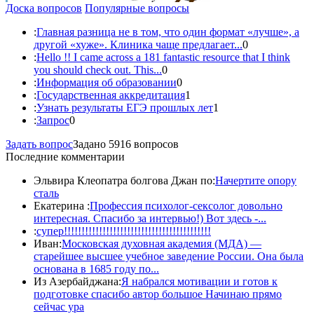
Доска вопросов
Популярные вопросы
:
Главная разница не в том, что один формат «лучше», а
другой «хуже». Клиника чаще предлагает...
0
:
Hello !! I came across a 181 fantastic resource that I think
you should check out. This...
0
:
Информация об образовании
0
:
Государственная аккредитация
1
:
Узнать результаты ЕГЭ прошлых лет
1
:
Запрос
0
Задать вопрос
Задано 5916 вопросов
Последние комментарии
Эльвира Клеопатра болгова Джан по:
Начертите опору
сталь
Екатерина :
Профессия психолог-сексолог довольно
интересная. Спасибо за интервью!) Вот здесь -...
:
супер!!!!!!!!!!!!!!!!!!!!!!!!!!!!!!!!!!!!!!!!!!
Иван:
Московская духовная академия (МДА) —
старейшее высшее учебное заведение России. Она была
основана в 1685 году по...
Из Азербайджана:
Я набрался мотивации и готов к
подготовке спасибо автор большое Начинаю прямо
сейчас ура