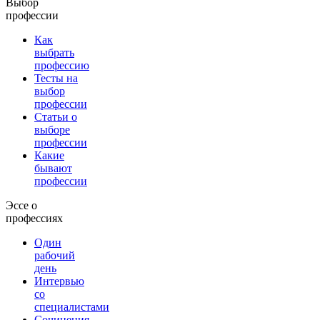
Выбор
профессии
Как
выбрать
профессию
Тесты на
выбор
профессии
Статьи о
выборе
профессии
Какие
бывают
профессии
Эссе о
профессиях
Один
рабочий
день
Интервью
со
специалистами
Сочинения