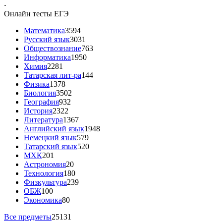
-
Онлайн тесты ЕГЭ
Математика
3594
Русский язык
3031
Обществознание
763
Информатика
1950
Химия
2281
Татарская лит-ра
144
Физика
1378
Биология
3502
География
932
История
2322
Литература
1367
Английский язык
1948
Немецкий язык
579
Татарский язык
520
МХК
201
Астрономия
20
Технология
180
Физкультура
239
ОБЖ
100
Экономика
80
Все предметы
25131