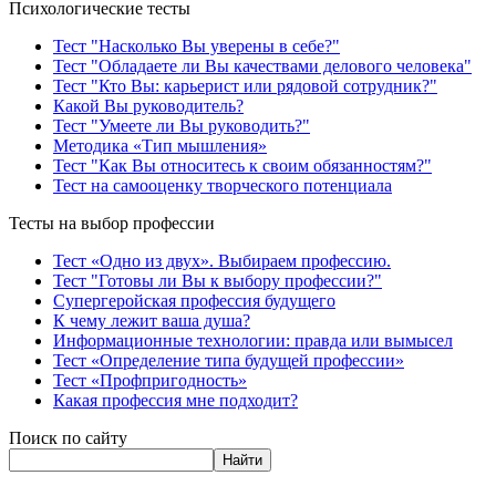
Психологические тесты
Тест "Насколько Вы уверены в себе?"
Тест "Обладаете ли Вы качествами делового человека"
Тест "Кто Вы: карьерист или рядовой сотрудник?"
Какой Вы руководитель?
Тест "Умеете ли Вы руководить?"
Методика «Тип мышления»
Тест "Как Вы относитесь к своим обязанностям?"
Тест на самооценку творческого потенциала
Тесты на выбор профессии
Тест «Одно из двух». Выбираем профессию.
Тест "Готовы ли Вы к выбору профессии?"
Супергеройская профессия будущего
К чему лежит ваша душа?
Информационные технологии: правда или вымысел
Тест «Определение типа будущей профессии»
Тест «Профпригодность»
Какая профессия мне подходит?
Поиск по сайту
Найти