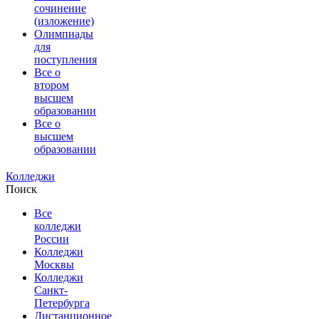
сочинение
(изложение)
Олимпиады
для
поступления
Все о
втором
высшем
образовании
Все о
высшем
образовании
Колледжи
Поиск
Все
колледжи
России
Колледжи
Москвы
Колледжи
Санкт-
Петербурга
Дистанционное