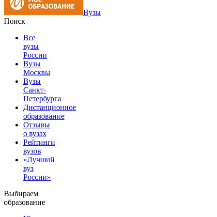
Вузы
Поиск
Все
вузы
России
Вузы
Москвы
Вузы
Санкт-
Петербурга
Дистанционное
образование
Отзывы
о вузах
Рейтинги
вузов
«Лучший
вуз
России»
Выбираем
образование