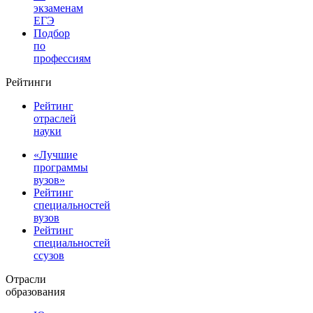
экзаменам
ЕГЭ
Подбор
по
профессиям
Рейтинги
Рейтинг
отраслей
науки
«Лучшие
программы
вузов»
Рейтинг
специальностей
вузов
Рейтинг
специальностей
ссузов
Отрасли
образования