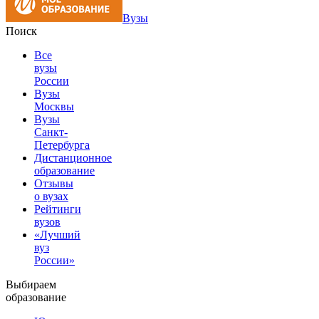
Вузы
Поиск
Все
вузы
России
Вузы
Москвы
Вузы
Санкт-
Петербурга
Дистанционное
образование
Отзывы
о вузах
Рейтинги
вузов
«Лучший
вуз
России»
Выбираем
образование