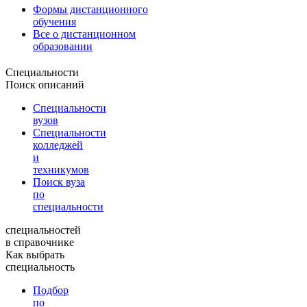
Формы дистанционного
обучения
Все о дистанционном
образовании
Специальности
Поиск описаний
Специальности
вузов
Специальности
колледжей
и
техникумов
Поиск вуза
по
специальности
специальностей
в справочнике
Как выбрать
специальность
Подбор
по