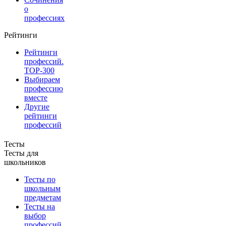
о
профессиях
Рейтинги
Рейтинги
профессий.
TOP-300
Выбираем
профессию
вместе
Другие
рейтинги
профессий
Тесты
Тесты для
школьников
Тесты по
школьным
предметам
Тесты на
выбор
профессий