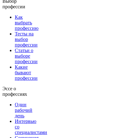
Выбор
профессии
Как
выбрать
профессию
Тесты на
выбор
профессии
Статьи о
выборе
профессии
Какие
бывают
профессии
Эссе о
профессиях
Один
рабочий
день
Интервью
со
специалистами
Сочинения