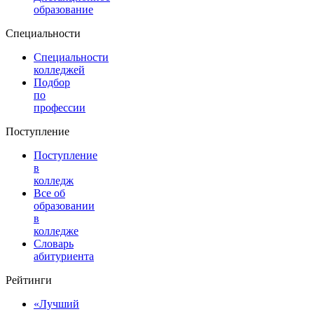
образование
Специальности
Специальности
колледжей
Подбор
по
профессии
Поступление
Поступление
в
колледж
Все об
образовании
в
колледже
Словарь
абитуриента
Рейтинги
«Лучший