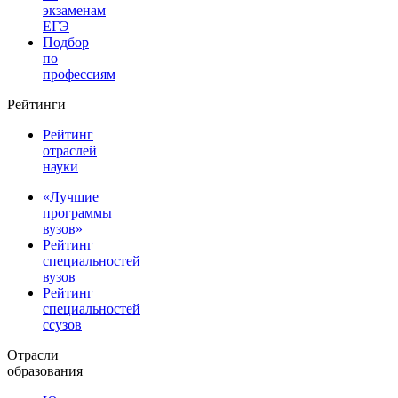
экзаменам
ЕГЭ
Подбор
по
профессиям
Рейтинги
Рейтинг
отраслей
науки
«Лучшие
программы
вузов»
Рейтинг
специальностей
вузов
Рейтинг
специальностей
ссузов
Отрасли
образования