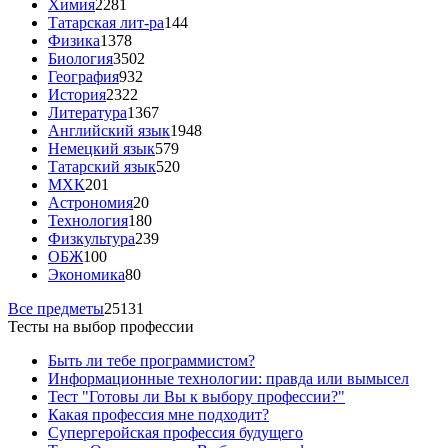
Химия
2281
Татарская лит-ра
144
Физика
1378
Биология
3502
География
932
История
2322
Литература
1367
Английский язык
1948
Немецкий язык
579
Татарский язык
520
МХК
201
Астрономия
20
Технология
180
Физкультура
239
ОБЖ
100
Экономика
80
Все предметы
25131
Тесты на выбор профессии
Быть ли тебе программистом?
Информационные технологии: правда или вымысел
Тест "Готовы ли Вы к выбору профессии?"
Какая профессия мне подходит?
Супергеройская профессия будущего