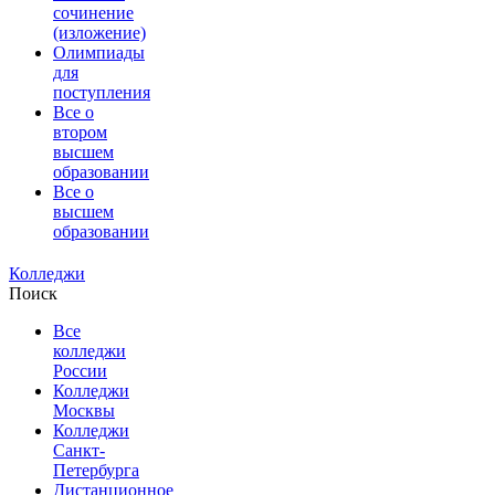
сочинение
(изложение)
Олимпиады
для
поступления
Все о
втором
высшем
образовании
Все о
высшем
образовании
Колледжи
Поиск
Все
колледжи
России
Колледжи
Москвы
Колледжи
Санкт-
Петербурга
Дистанционное