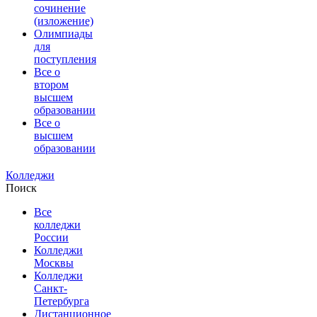
сочинение
(изложение)
Олимпиады
для
поступления
Все о
втором
высшем
образовании
Все о
высшем
образовании
Колледжи
Поиск
Все
колледжи
России
Колледжи
Москвы
Колледжи
Санкт-
Петербурга
Дистанционное