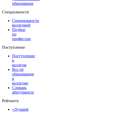
образование
Специальности
Специальности
колледжей
Подбор
по
профессии
Поступление
Поступление
в
колледж
Все об
образовании
в
колледже
Словарь
абитуриента
Рейтинги
«Лучший