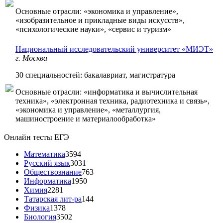
Основные отрасли: «экономика и управление»,
«изобразительное и прикладные виды искусств»,
«психологические науки», «сервис и туризм»
Национальный исследовательский университет «МИЭТ»
г. Москва
30 специальностей: бакалавриат, магистратура
Основные отрасли: «информатика и вычислительная
техника», «электронная техника, радиотехника и связь»,
«экономика и управление», «металлургия,
машиностроение и материалообработка»
Онлайн тесты ЕГЭ
Математика
3594
Русский язык
3031
Обществознание
763
Информатика
1950
Химия
2281
Татарская лит-ра
144
Физика
1378
Биология
3502