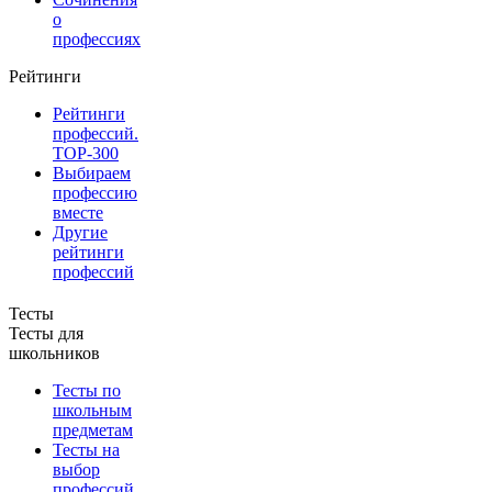
о
профессиях
Рейтинги
Рейтинги
профессий.
TOP-300
Выбираем
профессию
вместе
Другие
рейтинги
профессий
Тесты
Тесты для
школьников
Тесты по
школьным
предметам
Тесты на
выбор
профессий