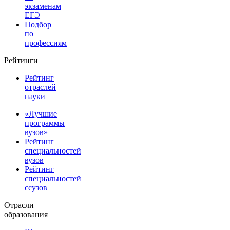
экзаменам
ЕГЭ
Подбор
по
профессиям
Рейтинги
Рейтинг
отраслей
науки
«Лучшие
программы
вузов»
Рейтинг
специальностей
вузов
Рейтинг
специальностей
ссузов
Отрасли
образования