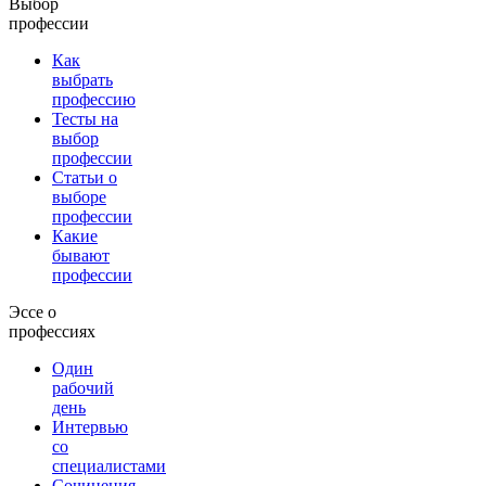
Выбор
профессии
Как
выбрать
профессию
Тесты на
выбор
профессии
Статьи о
выборе
профессии
Какие
бывают
профессии
Эссе о
профессиях
Один
рабочий
день
Интервью
со
специалистами
Сочинения