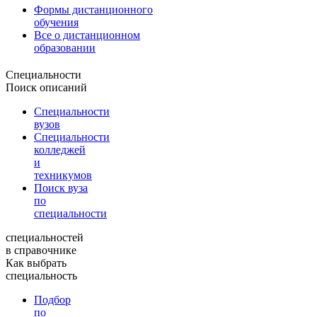
Формы дистанционного
обучения
Все о дистанционном
образовании
Специальности
Поиск описаний
Специальности
вузов
Специальности
колледжей
и
техникумов
Поиск вуза
по
специальности
специальностей
в справочнике
Как выбрать
специальность
Подбор
по