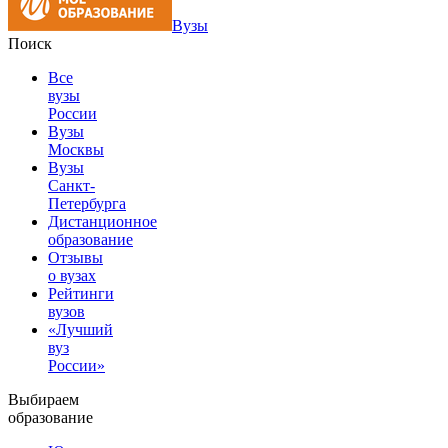
Вузы
Поиск
Все
вузы
России
Вузы
Москвы
Вузы
Санкт-
Петербурга
Дистанционное
образование
Отзывы
о вузах
Рейтинги
вузов
«Лучший
вуз
России»
Выбираем
образование