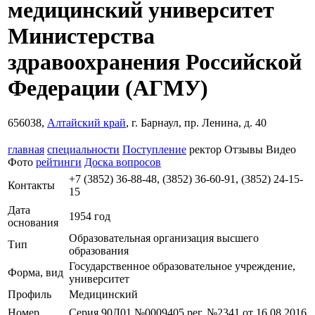
медицинский университет
Министерства
здравоохранения Российской
Федерации
(АГМУ)
656038,
Алтайский край
, г. Барнаул, пр. Ленина, д. 40
главная
специальности
Поступление
ректор
Отзывы
Видео
Фото
рейтинги
Доска вопросов
+7 (3852) 36-88-48, (3852) 36-60-91, (3852) 24-15-
Контакты
15
Дата
1954 год
основания
Образовательная организация высшего
Тип
образования
Государственное образовательное учреждение,
Форма, вид
университет
Профиль
Медицинский
Номер
Серия 90Л01 №0009405 рег. №2341 от 16.08.2016