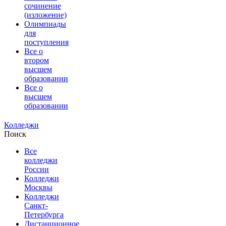
сочинение
(изложение)
Олимпиады
для
поступления
Все о
втором
высшем
образовании
Все о
высшем
образовании
Колледжи
Поиск
Все
колледжи
России
Колледжи
Москвы
Колледжи
Санкт-
Петербурга
Дистанционное