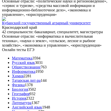
Основные отрасли: «политические науки и регионоведение»,
«сервис и туризм», «средства массовой информации и
информационно-библиотечное дело», «экономика и
управление», «юриспруденция»
Кубанский государственный аграрный университет
Краснодарский край
42 специальности: бакалавриат, специалитет, магистратура
Основные отрасли: «информатика и вычислительная
техника», «науки о земле», «сельское, лесное и рыбное
хозяйство», «экономика и управление», «юриспруденция»
Онлайн тесты ЕГЭ
Математика
3594
Русский язык
3031
Обществознание
763
Информатика
1950
Химия
2281
Татарская лит-ра
144
Физика
1378
Биология
3502
География
932
История
2322
Литература
1367
Английский язык
1948