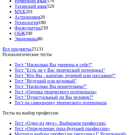
Немецкий язык
579
Татарский язык
520
МХК
201
Астрономия
20
Технология
180
Физкультура
239
ОБЖ
100
Экономика
80
Все предметы
25131
Психологические тесты
Тест "Насколько Вы уверены в себе?"
Тест "Есть ли у Вас творческий потенциал"
Тест "Кто Вы - капитан, рулевой или пассажир?"
Тест "Ведущий или ведомый"
Тест "Насколько Вы решительны?"
Тест «Оценка творческого потенциала»
Тест "Пунктуальный ли Вы человек?"
Тест на самооценку творческого потенциала
Тесты на выбор профессии
Тест «Одно из двух». Выбираем профессию.
Тест «Определение типа будущей профессии»
Матрица выбора профессии (методика Г. Резапкиной)