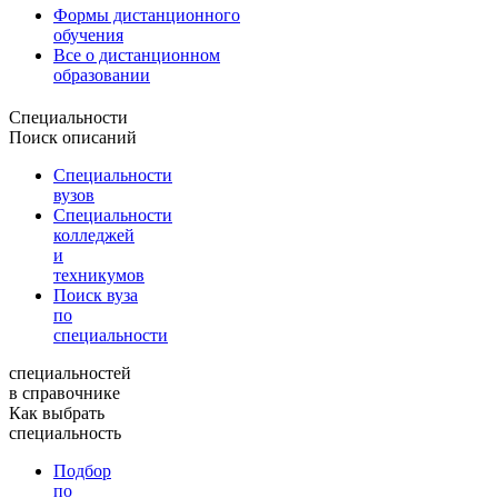
Формы дистанционного
обучения
Все о дистанционном
образовании
Специальности
Поиск описаний
Специальности
вузов
Специальности
колледжей
и
техникумов
Поиск вуза
по
специальности
специальностей
в справочнике
Как выбрать
специальность
Подбор
по