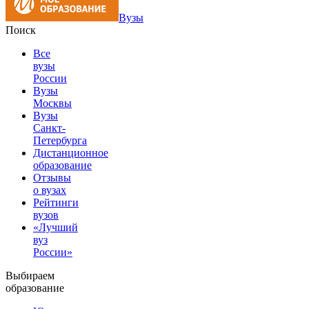
Вузы
Поиск
Все
вузы
России
Вузы
Москвы
Вузы
Санкт-
Петербурга
Дистанционное
образование
Отзывы
о вузах
Рейтинги
вузов
«Лучший
вуз
России»
Выбираем
образование