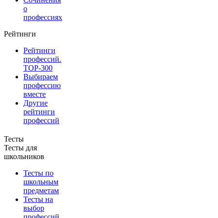
о
профессиях
Рейтинги
Рейтинги
профессий.
TOP-300
Выбираем
профессию
вместе
Другие
рейтинги
профессий
Тесты
Тесты для
школьников
Тесты по
школьным
предметам
Тесты на
выбор
профессий