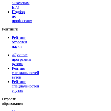
экзаменам
ЕГЭ
Подбор
по
профессиям
Рейтинги
Рейтинг
отраслей
науки
«Лучшие
программы
вузов»
Рейтинг
специальностей
вузов
Рейтинг
специальностей
ссузов
Отрасли
образования