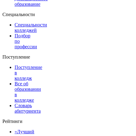
образование
Специальности
Специальности
колледжей
Подбор
по
профессии
Поступление
Поступление
в
колледж
Все об
образовании
в
колледже
Словарь
абитуриента
Рейтинги
«Лучший