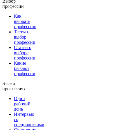
Выбор
профессии
Как
выбрать
профессию
Тесты на
выбор
профессии
Статьи о
выборе
профессии
Какие
бывают
профессии
Эссе о
профессиях
Один
рабочий
день
Интервью
со
специалистами
Сочинения