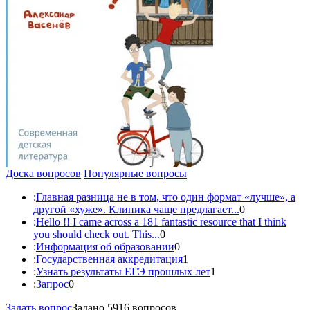
Доска вопросов
Популярные вопросы
:
Главная разница не в том, что один формат «лучше», а
другой «хуже». Клиника чаще предлагает...
0
:
Hello !! I came across a 181 fantastic resource that I think
you should check out. This...
0
:
Информация об образовании
0
:
Государственная аккредитация
1
:
Узнать результаты ЕГЭ прошлых лет
1
:
Запрос
0
Задать вопрос
Задано 5916 вопросов