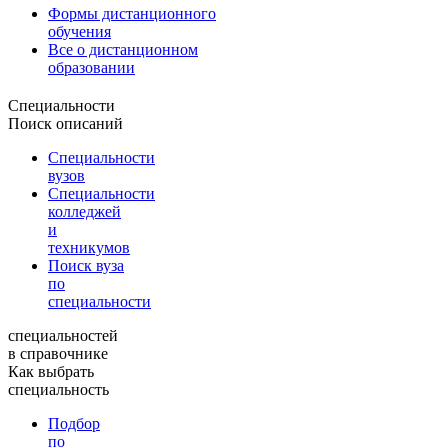
Формы дистанционного
обучения
Все о дистанционном
образовании
Специальности
Поиск описаний
Специальности
вузов
Специальности
колледжей
и
техникумов
Поиск вуза
по
специальности
специальностей
в справочнике
Как выбрать
специальность
Подбор
по