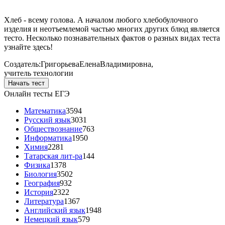
Хлеб - всему голова. А началом любого хлебобулочного
изделия и неотъемлемой частью многих других блюд является
тесто. Несколько познавательных фактов о разных видах теста
узнайте здесь!
Создатель:
Григорьева
Елена
Владимировна
,
учитель технологии
Начать тест
Онлайн тесты ЕГЭ
Математика
3594
Русский язык
3031
Обществознание
763
Информатика
1950
Химия
2281
Татарская лит-ра
144
Физика
1378
Биология
3502
География
932
История
2322
Литература
1367
Английский язык
1948
Немецкий язык
579