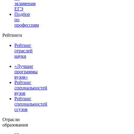
экзаменам
ЕГЭ
Подбор
по
профессиям
Рейтинги
Рейтинг
отраслей
науки
«Лучшие
программы
вузов»
Рейтинг
специальностей
вузов
Рейтинг
специальностей
ссузов
Отрасли
образования