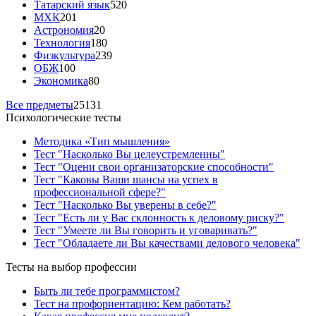
Татарский язык
520
МХК
201
Астрономия
20
Технология
180
Физкультура
239
ОБЖ
100
Экономика
80
Все предметы
25131
Психологические тесты
Методика «Тип мышления»
Тест "Насколько Вы целеустремленны"
Тест "Оцени свои организаторские способности"
Тест "Каковы Ваши шансы на успех в
профессиональной сфере?"
Тест "Насколько Вы уверены в себе?"
Тест "Есть ли у Вас склонность к деловому риску?"
Тест "Умеете ли Вы говорить и уговаривать?"
Тест "Обладаете ли Вы качествами делового человека"
Тесты на выбор профессии
Быть ли тебе программистом?
Тест на профориентацию: Кем работать?