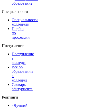
образование
Специальности
Специальности
колледжей
Подбор
по
профессии
Поступление
Поступление
в
колледж
Все об
образовании
в
колледже
Словарь
абитуриента
Рейтинги
«Лучший