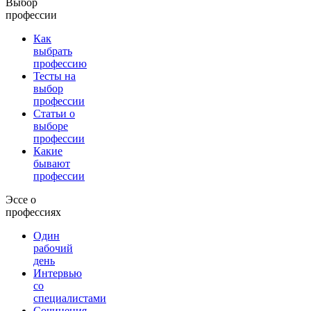
Выбор
профессии
Как
выбрать
профессию
Тесты на
выбор
профессии
Статьи о
выборе
профессии
Какие
бывают
профессии
Эссе о
профессиях
Один
рабочий
день
Интервью
со
специалистами
Сочинения