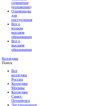
сочинение
(изложение)
Олимпиады
для
поступления
Все о
втором
высшем
образовании
Все о
высшем
образовании
Колледжи
Поиск
Все
колледжи
России
Колледжи
Москвы
Колледжи
Санкт-
Петербурга
Дистанционное