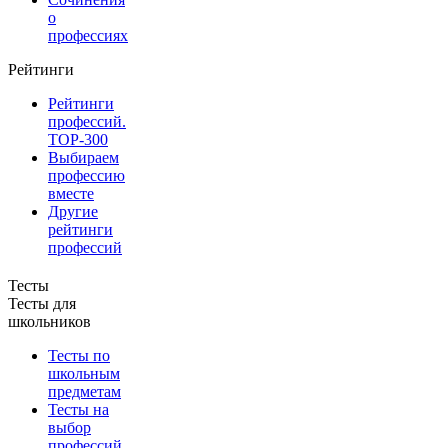
о
профессиях
Рейтинги
Рейтинги
профессий.
TOP-300
Выбираем
профессию
вместе
Другие
рейтинги
профессий
Тесты
Тесты для
школьников
Тесты по
школьным
предметам
Тесты на
выбор
профессий