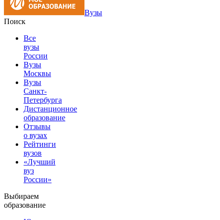
Вузы
Поиск
Все
вузы
России
Вузы
Москвы
Вузы
Санкт-
Петербурга
Дистанционное
образование
Отзывы
о вузах
Рейтинги
вузов
«Лучший
вуз
России»
Выбираем
образование