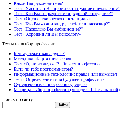
Какой Вы руководитель?
Тест "Умеете ли Вы произвести нужное впечатление"
Тест "Кто Вы: карьерист или рядовой сотрудник?"
Тест «Оценка творческого потенциала»
Тест "Кто Вы - капитан, рулевой или пассажир?"
Тест "Насколько Вы амбициозны?"
Тест «Хороший ли Вы психолог?»
Тесты на выбор профессии
К чему лежит ваша душа?
Методика «Карта интересов»
Тест «Одно из двух». Выбираем профессию.
Быть ли тебе программистом?
Информационные технологии: правда или вымысел
Тест «Определение типа будущей профессии»
Супергеройская профессия будущего
Матрица выбора профессии (методика Г. Резапкиной)
Поиск по сайту
Найти