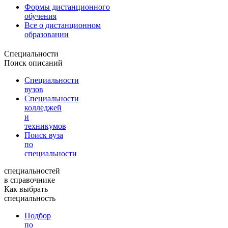
Формы дистанционного
обучения
Все о дистанционном
образовании
Специальности
Поиск описаний
Специальности
вузов
Специальности
колледжей
и
техникумов
Поиск вуза
по
специальности
специальностей
в справочнике
Как выбрать
специальность
Подбор
по