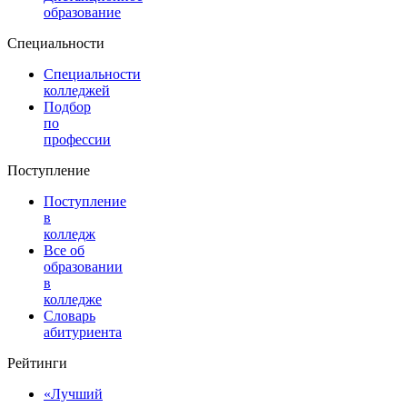
образование
Специальности
Специальности
колледжей
Подбор
по
профессии
Поступление
Поступление
в
колледж
Все об
образовании
в
колледже
Словарь
абитуриента
Рейтинги
«Лучший