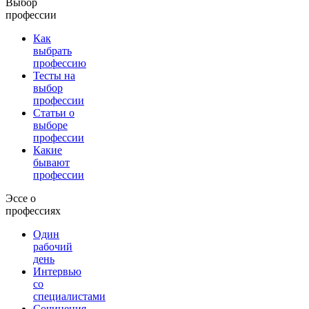
Выбор
профессии
Как
выбрать
профессию
Тесты на
выбор
профессии
Статьи о
выборе
профессии
Какие
бывают
профессии
Эссе о
профессиях
Один
рабочий
день
Интервью
со
специалистами
Сочинения