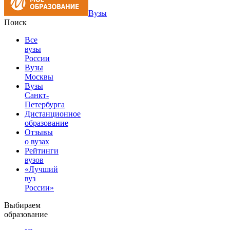
Вузы
Поиск
Все
вузы
России
Вузы
Москвы
Вузы
Санкт-
Петербурга
Дистанционное
образование
Отзывы
о вузах
Рейтинги
вузов
«Лучший
вуз
России»
Выбираем
образование