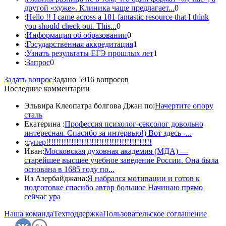
другой «хуже». Клиника чаще предлагает...
0
:
Hello !! I came across a 181 fantastic resource that I think
you should check out. This...
0
:
Информация об образовании
0
:
Государственная аккредитация
1
:
Узнать результаты ЕГЭ прошлых лет
1
:
Запрос
0
Задать вопрос
Задано 5916 вопросов
Последние комментарии
Эльвира Клеопатра болгова Джан по:
Начертите опору
сталь
Екатерина :
Профессия психолог-сексолог довольно
интересная. Спасибо за интервью!) Вот здесь -...
:
супер!!!!!!!!!!!!!!!!!!!!!!!!!!!!!!!!!!!!!!!!!!
Иван:
Московская духовная академия (МДА) —
старейшее высшее учебное заведение России. Она была
основана в 1685 году по...
Из Азербайджана:
Я набрался мотивации и готов к
подготовке спасибо автор большое Начинаю прямо
сейчас ура
Наша команда
Техподдержка
Пользовательское соглашение