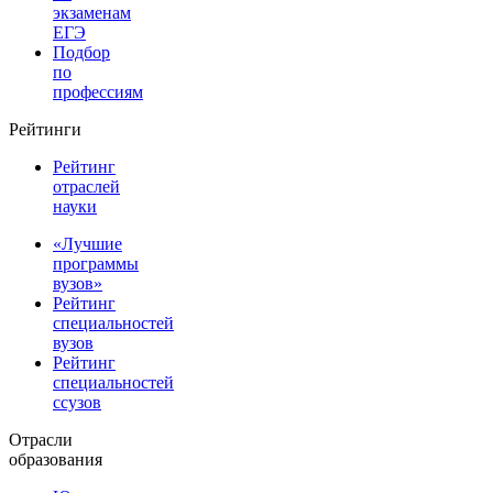
экзаменам
ЕГЭ
Подбор
по
профессиям
Рейтинги
Рейтинг
отраслей
науки
«Лучшие
программы
вузов»
Рейтинг
специальностей
вузов
Рейтинг
специальностей
ссузов
Отрасли
образования