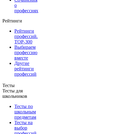
о
профессиях
Рейтинги
Рейтинги
профессий.
TOP-300
Выбираем
профессию
вместе
Другие
рейтинги
профессий
Тесты
Тесты для
школьников
Тесты по
школьным
предметам
Тесты на
выбор
профессий