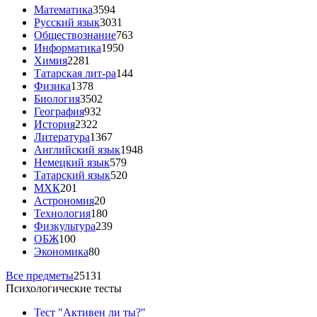
Математика
3594
Русский язык
3031
Обществознание
763
Информатика
1950
Химия
2281
Татарская лит-ра
144
Физика
1378
Биология
3502
География
932
История
2322
Литература
1367
Английский язык
1948
Немецкий язык
579
Татарский язык
520
МХК
201
Астрономия
20
Технология
180
Физкультура
239
ОБЖ
100
Экономика
80
Все предметы
25131
Психологические тесты
Тест "Активен ли ты?"