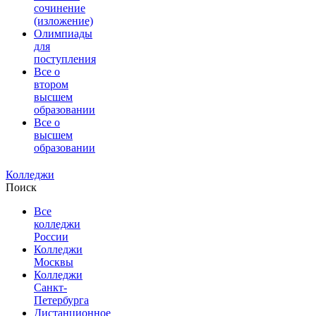
сочинение
(изложение)
Олимпиады
для
поступления
Все о
втором
высшем
образовании
Все о
высшем
образовании
Колледжи
Поиск
Все
колледжи
России
Колледжи
Москвы
Колледжи
Санкт-
Петербурга
Дистанционное