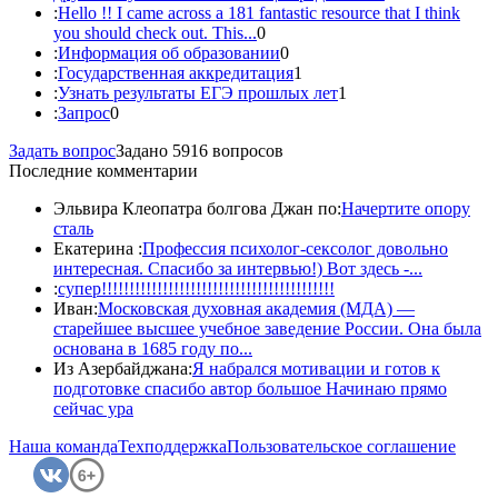
:
Hello !! I came across a 181 fantastic resource that I think
you should check out. This...
0
:
Информация об образовании
0
:
Государственная аккредитация
1
:
Узнать результаты ЕГЭ прошлых лет
1
:
Запрос
0
Задать вопрос
Задано 5916 вопросов
Последние комментарии
Эльвира Клеопатра болгова Джан по:
Начертите опору
сталь
Екатерина :
Профессия психолог-сексолог довольно
интересная. Спасибо за интервью!) Вот здесь -...
:
супер!!!!!!!!!!!!!!!!!!!!!!!!!!!!!!!!!!!!!!!!!!
Иван:
Московская духовная академия (МДА) —
старейшее высшее учебное заведение России. Она была
основана в 1685 году по...
Из Азербайджана:
Я набрался мотивации и готов к
подготовке спасибо автор большое Начинаю прямо
сейчас ура
Наша команда
Техподдержка
Пользовательское соглашение