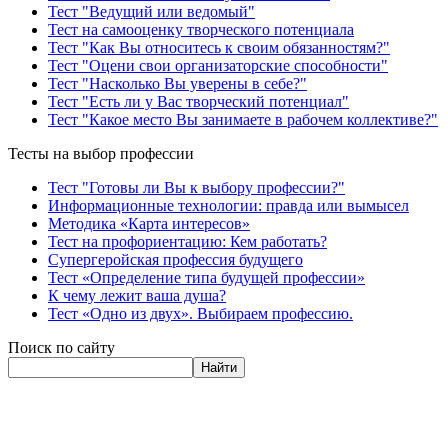
Тест "Ведущий или ведомый"
Тест на самооценку творческого потенциала
Тест "Как Вы относитесь к своим обязанностям?"
Тест "Оцени свои организаторские способности"
Тест "Насколько Вы уверены в себе?"
Тест "Есть ли у Вас творческий потенциал"
Тест "Какое место Вы занимаете в рабочем коллективе?"
Тесты на выбор профессии
Тест "Готовы ли Вы к выбору профессии?"
Информационные технологии: правда или вымысел
Методика «Карта интересов»
Тест на профориентацию: Кем работать?
Супергеройская профессия будущего
Тест «Определение типа будущей профессии»
К чему лежит ваша душа?
Тест «Одно из двух». Выбираем профессию.
Поиск по сайту
Найти