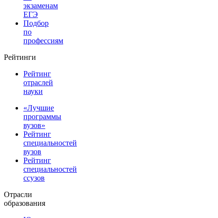
экзаменам
ЕГЭ
Подбор
по
профессиям
Рейтинги
Рейтинг
отраслей
науки
«Лучшие
программы
вузов»
Рейтинг
специальностей
вузов
Рейтинг
специальностей
ссузов
Отрасли
образования