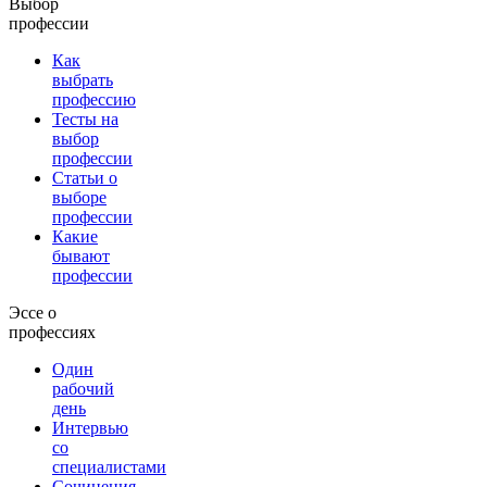
Выбор
профессии
Как
выбрать
профессию
Тесты на
выбор
профессии
Статьи о
выборе
профессии
Какие
бывают
профессии
Эссе о
профессиях
Один
рабочий
день
Интервью
со
специалистами
Сочинения