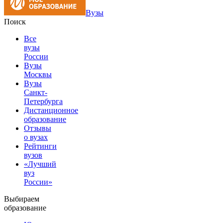
Вузы
Поиск
Все
вузы
России
Вузы
Москвы
Вузы
Санкт-
Петербурга
Дистанционное
образование
Отзывы
о вузах
Рейтинги
вузов
«Лучший
вуз
России»
Выбираем
образование