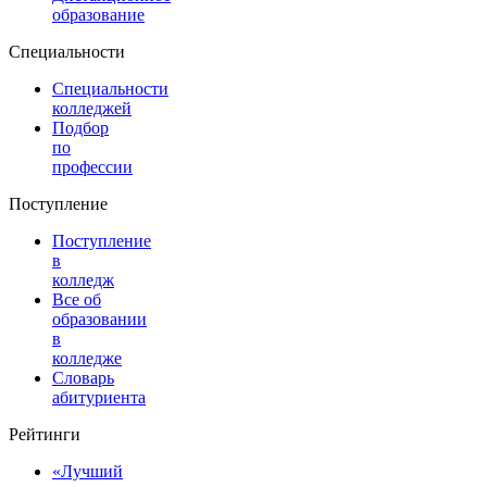
образование
Специальности
Специальности
колледжей
Подбор
по
профессии
Поступление
Поступление
в
колледж
Все об
образовании
в
колледже
Словарь
абитуриента
Рейтинги
«Лучший