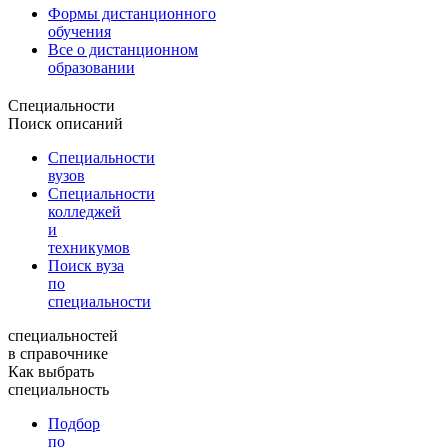
Формы дистанционного
обучения
Все о дистанционном
образовании
Специальности
Поиск описаний
Специальности
вузов
Специальности
колледжей
и
техникумов
Поиск вуза
по
специальности
специальностей
в справочнике
Как выбрать
специальность
Подбор
по