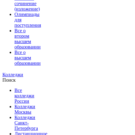
сочинение
(изложение)
Олимпиады
для
поступления
Все о
втором
высшем
образовании
Все о
высшем
образовании
Колледжи
Поиск
Все
колледжи
России
Колледжи
Москвы
Колледжи
Санкт-
Петербурга
Дистанционное