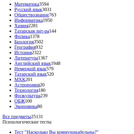
Математика
3594
Русский язык
3031
Обществознание
763
Информатика
1950
Химия
2281
Татарская лит-ра
144
Физика
1378
Биология
3502
География
932
История
2322
Литература
1367
Английский язык
1948
Немецкий язык
579
Татарский язык
520
МХК
201
Астрономия
20
Технология
180
Физкультура
239
ОБЖ
100
Экономика
80
Все предметы
25131
Психологические тесты
Тест "Насколько Вы коммуникабельны?"