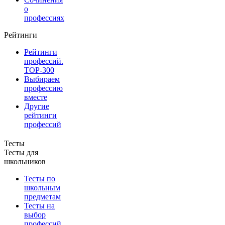
о
профессиях
Рейтинги
Рейтинги
профессий.
TOP-300
Выбираем
профессию
вместе
Другие
рейтинги
профессий
Тесты
Тесты для
школьников
Тесты по
школьным
предметам
Тесты на
выбор
профессий