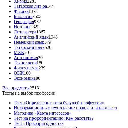
Химия
2281
Татарская лит-ра
144
Физика
1378
Биология
3502
География
932
История
2322
Литература
1367
Английский язык
1948
Немецкий язык
579
Татарский язык
520
МХК
201
Астрономия
20
Технология
180
Физкультура
239
ОБЖ
100
Экономика
80
Все предметы
25131
Тесты на выбор профессии
Тест «Определение типа будущей профессии»
Информационные технологии: правда или вымысел
Методика «Карта интересов»
Тест на профориентацию: Кем работать?
Тест «Профпригодность»