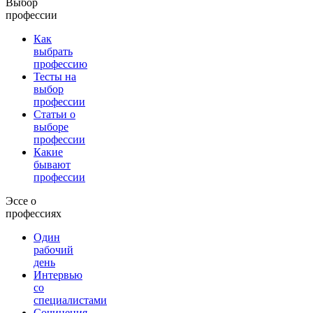
Выбор
профессии
Как
выбрать
профессию
Тесты на
выбор
профессии
Статьи о
выборе
профессии
Какие
бывают
профессии
Эссе о
профессиях
Один
рабочий
день
Интервью
со
специалистами
Сочинения