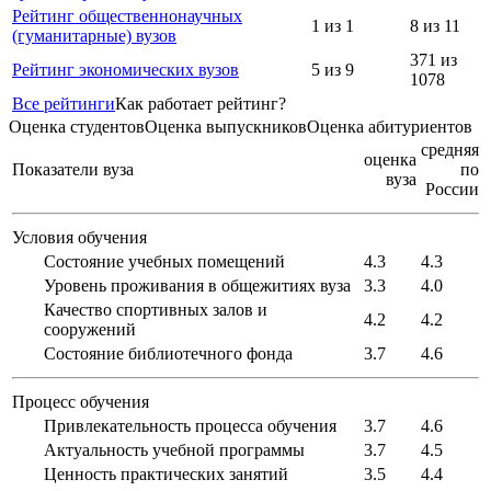
Рейтинг общественнонаучных
1 из 1
8 из 11
(гуманитарные) вузов
371 из
Рейтинг экономических вузов
5 из 9
1078
Все рейтинги
Как работает рейтинг?
Оценка студентов
Оценка выпускников
Оценка абитуриентов
средняя
оценка
Показатели вуза
по
вуза
России
Условия обучения
Состояние учебных помещений
4.3
4.3
Уровень проживания в общежитиях вуза
3.3
4.0
Качество спортивных залов и
4.2
4.2
сооружений
Состояние библиотечного фонда
3.7
4.6
Процесс обучения
Привлекательность процесса обучения
3.7
4.6
Актуальность учебной программы
3.7
4.5
Ценность практических занятий
3.5
4.4