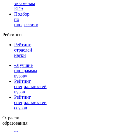
экзаменам
ЕГЭ
Подбор
по
профессиям
Рейтинги
Рейтинг
отраслей
науки
«Лучшие
программы
вузов»
Рейтинг
специальностей
вузов
Рейтинг
специальностей
ссузов
Отрасли
образования