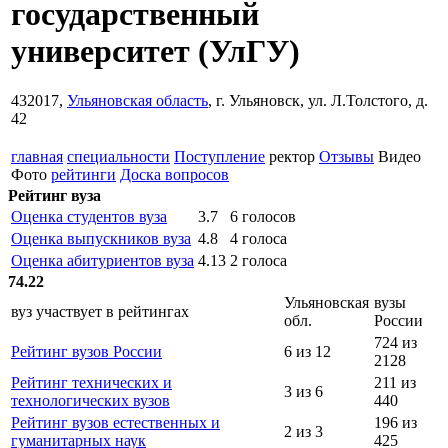
государственный
университет
(УлГУ)
432017,
Ульяновская область
, г. Ульяновск, ул. Л.Толстого, д.
42
главная
специальности
Поступление
ректор
Отзывы
Видео
Фото
рейтинги
Доска вопросов
Рейтинг вуза
Оценка студентов вуза
3.7
6 голосов
Оценка выпускников вуза
4.8
4 голоса
Оценка абитуриентов вуза
4.13
2 голоса
74.22
Ульяновская
вузы
вуз участвует в рейтингах
обл.
России
724 из
Рейтинг вузов России
6 из 12
2128
Рейтинг технических и
211 из
3 из 6
технологических вузов
440
Рейтинг вузов естественных и
196 из
2 из 3
гуманитарных наук
425