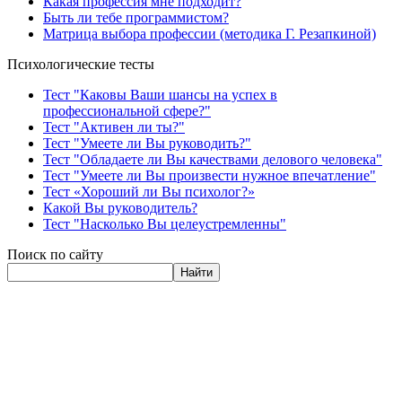
Какая профессия мне подходит?
Быть ли тебе программистом?
Матрица выбора профессии (методика Г. Резапкиной)
Психологические тесты
Тест "Каковы Ваши шансы на успех в
профессиональной сфере?"
Тест "Активен ли ты?"
Тест "Умеете ли Вы руководить?"
Тест "Обладаете ли Вы качествами делового человека"
Тест "Умеете ли Вы произвести нужное впечатление"
Тест «Хороший ли Вы психолог?»
Какой Вы руководитель?
Тест "Насколько Вы целеустремленны"
Поиск по сайту
Найти