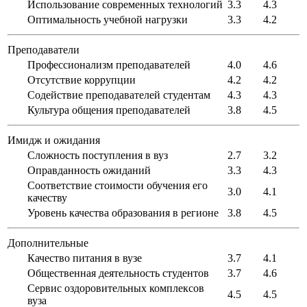
Использование современных технологий
3.3
4.3
Оптимальность учебной нагрузки
3.3
4.2
Преподаватели
Профессионализм преподавателей
4.0
4.6
Отсутствие коррупции
4.2
4.2
Содействие преподавателей студентам
4.3
4.3
Культура общения преподавателей
3.8
4.5
Имидж и ожидания
Сложность поступления в вуз
2.7
3.2
Оправданность ожиданий
3.3
4.3
Соответствие стоимости обучения его
3.0
4.1
качеству
Уровень качества образования в регионе
3.8
4.5
Дополнительные
Качество питания в вузе
3.7
4.1
Общественная деятельность студентов
3.7
4.6
Сервис оздоровительных комплексов
4.5
4.5
вуза