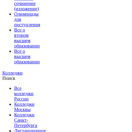
сочинение
(изложение)
Олимпиады
для
поступления
Все о
втором
высшем
образовании
Все о
высшем
образовании
Колледжи
Поиск
Все
колледжи
России
Колледжи
Москвы
Колледжи
Санкт-
Петербурга
Дистанционное