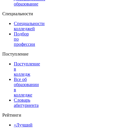
образование
Специальности
Специальности
колледжей
Подбор
по
профессии
Поступление
Поступление
в
колледж
Все об
образовании
в
колледже
Словарь
абитуриента
Рейтинги
«Лучший