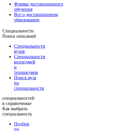
Формы дистанционного
обучения
Все о дистанционном
образовании
Специальности
Поиск описаний
Специальности
вузов
Специальности
колледжей
и
техникумов
Поиск вуза
по
специальности
специальностей
в справочнике
Как выбрать
специальность
Подбор
по