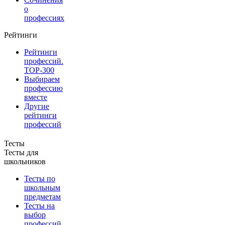
о
профессиях
Рейтинги
Рейтинги
профессий.
TOP-300
Выбираем
профессию
вместе
Другие
рейтинги
профессий
Тесты
Тесты для
школьников
Тесты по
школьным
предметам
Тесты на
выбор
профессий