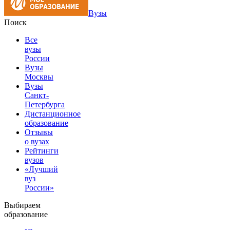
Вузы
Поиск
Все
вузы
России
Вузы
Москвы
Вузы
Санкт-
Петербурга
Дистанционное
образование
Отзывы
о вузах
Рейтинги
вузов
«Лучший
вуз
России»
Выбираем
образование