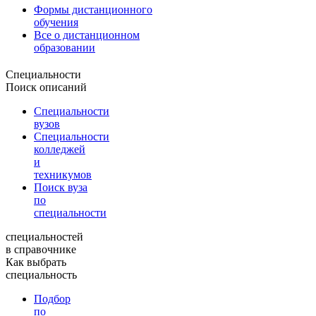
Формы дистанционного
обучения
Все о дистанционном
образовании
Специальности
Поиск описаний
Специальности
вузов
Специальности
колледжей
и
техникумов
Поиск вуза
по
специальности
специальностей
в справочнике
Как выбрать
специальность
Подбор
по