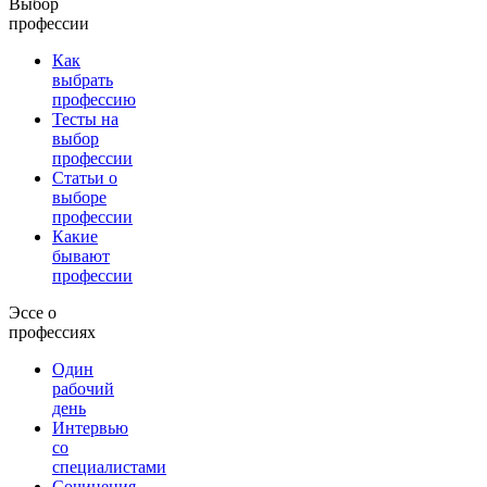
Выбор
профессии
Как
выбрать
профессию
Тесты на
выбор
профессии
Статьи о
выборе
профессии
Какие
бывают
профессии
Эссе о
профессиях
Один
рабочий
день
Интервью
со
специалистами
Сочинения