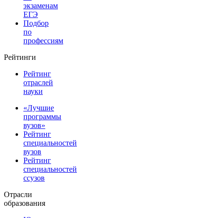
экзаменам
ЕГЭ
Подбор
по
профессиям
Рейтинги
Рейтинг
отраслей
науки
«Лучшие
программы
вузов»
Рейтинг
специальностей
вузов
Рейтинг
специальностей
ссузов
Отрасли
образования