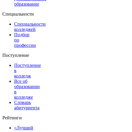
образование
Специальности
Специальности
колледжей
Подбор
по
профессии
Поступление
Поступление
в
колледж
Все об
образовании
в
колледже
Словарь
абитуриента
Рейтинги
«Лучший