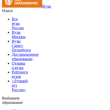
Вузы
Поиск
Все
вузы
России
Вузы
Москвы
Вузы
Санкт-
Петербурга
Дистанционное
образование
Отзывы
о вузах
Рейтинги
вузов
«Лучший
вуз
России»
Выбираем
образование