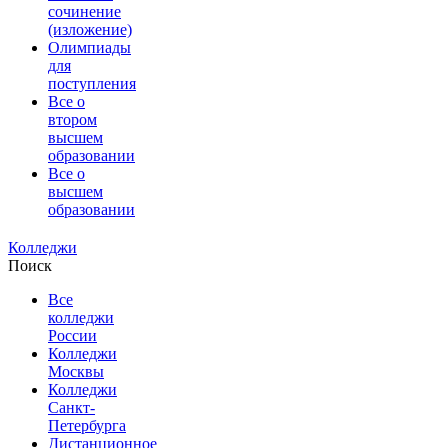
сочинение
(изложение)
Олимпиады
для
поступления
Все о
втором
высшем
образовании
Все о
высшем
образовании
Колледжи
Поиск
Все
колледжи
России
Колледжи
Москвы
Колледжи
Санкт-
Петербурга
Дистанционное