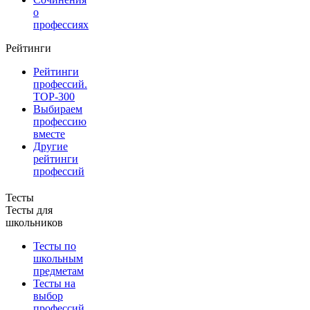
о
профессиях
Рейтинги
Рейтинги
профессий.
TOP-300
Выбираем
профессию
вместе
Другие
рейтинги
профессий
Тесты
Тесты для
школьников
Тесты по
школьным
предметам
Тесты на
выбор
профессий