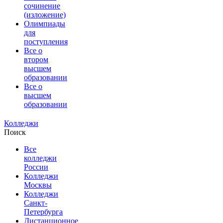
сочинение
(изложение)
Олимпиады
для
поступления
Все о
втором
высшем
образовании
Все о
высшем
образовании
Колледжи
Поиск
Все
колледжи
России
Колледжи
Москвы
Колледжи
Санкт-
Петербурга
Дистанционное