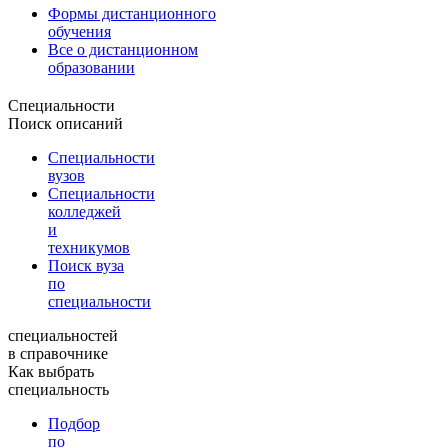
Формы дистанционного
обучения
Все о дистанционном
образовании
Специальности
Поиск описаний
Специальности
вузов
Специальности
колледжей
и
техникумов
Поиск вуза
по
специальности
специальностей
в справочнике
Как выбрать
специальность
Подбор
по