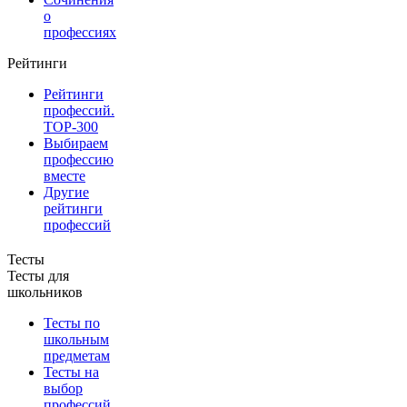
о
профессиях
Рейтинги
Рейтинги
профессий.
TOP-300
Выбираем
профессию
вместе
Другие
рейтинги
профессий
Тесты
Тесты для
школьников
Тесты по
школьным
предметам
Тесты на
выбор
профессий