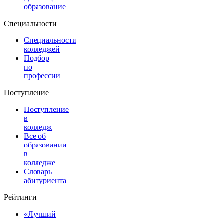
образование
Специальности
Специальности
колледжей
Подбор
по
профессии
Поступление
Поступление
в
колледж
Все об
образовании
в
колледже
Словарь
абитуриента
Рейтинги
«Лучший