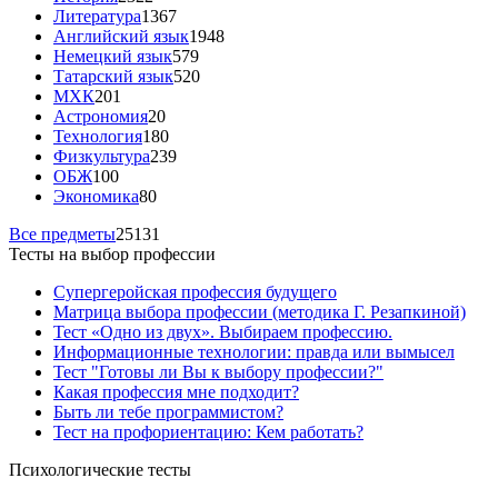
Литература
1367
Английский язык
1948
Немецкий язык
579
Татарский язык
520
МХК
201
Астрономия
20
Технология
180
Физкультура
239
ОБЖ
100
Экономика
80
Все предметы
25131
Тесты на выбор профессии
Супергеройская профессия будущего
Матрица выбора профессии (методика Г. Резапкиной)
Тест «Одно из двух». Выбираем профессию.
Информационные технологии: правда или вымысел
Тест "Готовы ли Вы к выбору профессии?"
Какая профессия мне подходит?
Быть ли тебе программистом?
Тест на профориентацию: Кем работать?
Психологические тесты