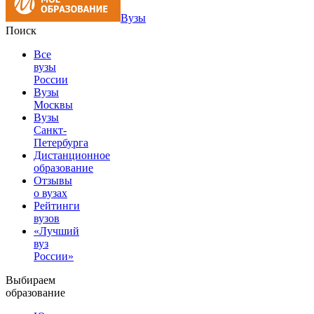
Вузы
Поиск
Все
вузы
России
Вузы
Москвы
Вузы
Санкт-
Петербурга
Дистанционное
образование
Отзывы
о вузах
Рейтинги
вузов
«Лучший
вуз
России»
Выбираем
образование