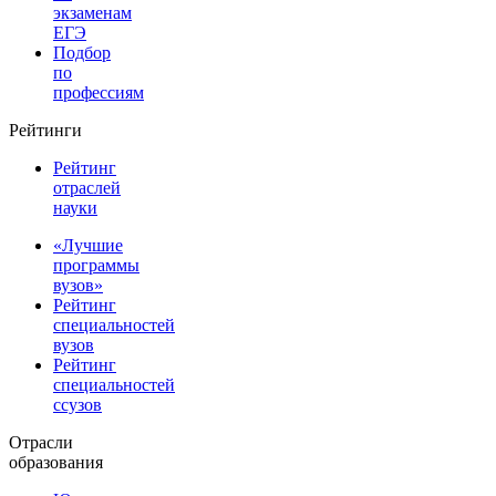
экзаменам
ЕГЭ
Подбор
по
профессиям
Рейтинги
Рейтинг
отраслей
науки
«Лучшие
программы
вузов»
Рейтинг
специальностей
вузов
Рейтинг
специальностей
ссузов
Отрасли
образования