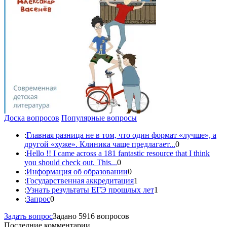
Доска вопросов
Популярные вопросы
:
Главная разница не в том, что один формат «лучше», а
другой «хуже». Клиника чаще предлагает...
0
:
Hello !! I came across a 181 fantastic resource that I think
you should check out. This...
0
:
Информация об образовании
0
:
Государственная аккредитация
1
:
Узнать результаты ЕГЭ прошлых лет
1
:
Запрос
0
Задать вопрос
Задано 5916 вопросов
Последние комментарии