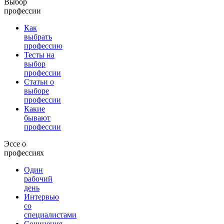
Выбор
профессии
Как
выбрать
профессию
Тесты на
выбор
профессии
Статьи о
выборе
профессии
Какие
бывают
профессии
Эссе о
профессиях
Один
рабочий
день
Интервью
со
специалистами
Сочинения