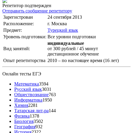
Репетитор подтвержден
Отправить сообщение репетитору
Зарегистрован
24 сентября 2013
Расположение:
г. Москва
Предмет:
Турецкий язык
Уровень подготовки:
Все уровни подготовки
индивидуальные
Вид занятий:
от 300 рублей / 45 минут
дистанционное обучение
Опыт репетиторства
2010 – по настоящее время (16 лет)
Онлайн тесты ЕГЭ
Математика
3594
Русский язык
3031
Обществознание
763
Информатика
1950
Химия
2281
Татарская лит-ра
144
Физика
1378
Биология
3502
География
932
История
2322