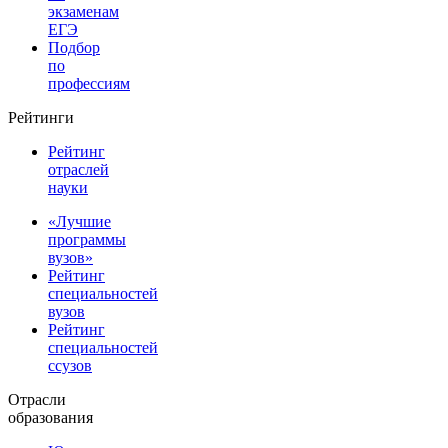
экзаменам
ЕГЭ
Подбор
по
профессиям
Рейтинги
Рейтинг
отраслей
науки
«Лучшие
программы
вузов»
Рейтинг
специальностей
вузов
Рейтинг
специальностей
ссузов
Отрасли
образования