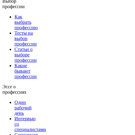
Выбор
профессии
Как
выбрать
профессию
Тесты на
выбор
профессии
Статьи о
выборе
профессии
Какие
бывают
профессии
Эссе о
профессиях
Один
рабочий
день
Интервью
со
специалистами
Сочинения