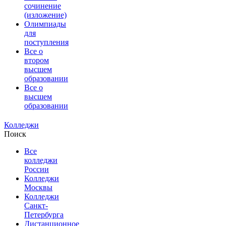
сочинение
(изложение)
Олимпиады
для
поступления
Все о
втором
высшем
образовании
Все о
высшем
образовании
Колледжи
Поиск
Все
колледжи
России
Колледжи
Москвы
Колледжи
Санкт-
Петербурга
Дистанционное