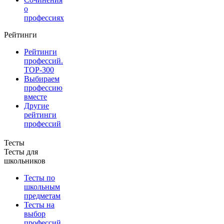
о
профессиях
Рейтинги
Рейтинги
профессий.
TOP-300
Выбираем
профессию
вместе
Другие
рейтинги
профессий
Тесты
Тесты для
школьников
Тесты по
школьным
предметам
Тесты на
выбор
профессий