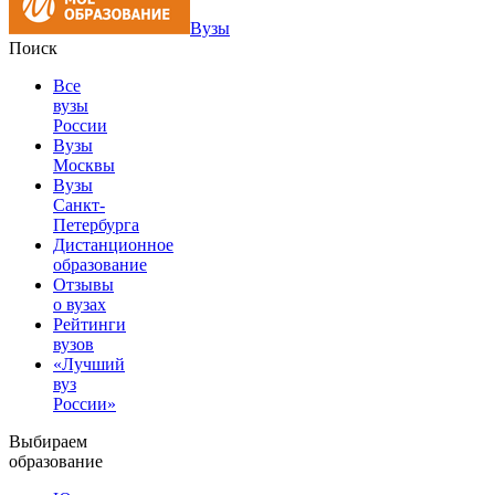
Вузы
Поиск
Все
вузы
России
Вузы
Москвы
Вузы
Санкт-
Петербурга
Дистанционное
образование
Отзывы
о вузах
Рейтинги
вузов
«Лучший
вуз
России»
Выбираем
образование