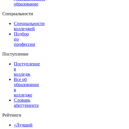
образование
Специальности
Специальности
колледжей
Подбор
по
профессии
Поступление
Поступление
в
колледж
Все об
образовании
в
колледже
Словарь
абитуриента
Рейтинги
«Лучший