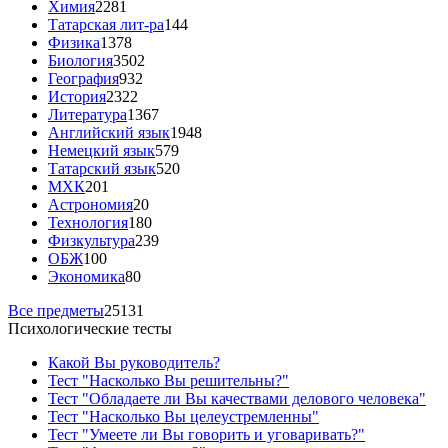
Химия
2281
Татарская лит-ра
144
Физика
1378
Биология
3502
География
932
История
2322
Литература
1367
Английский язык
1948
Немецкий язык
579
Татарский язык
520
МХК
201
Астрономия
20
Технология
180
Физкультура
239
ОБЖ
100
Экономика
80
Все предметы
25131
Психологические тесты
Какой Вы руководитель?
Тест "Насколько Вы решительны?"
Тест "Обладаете ли Вы качествами делового человека"
Тест "Насколько Вы целеустремленны"
Тест "Умеете ли Вы говорить и уговаривать?"