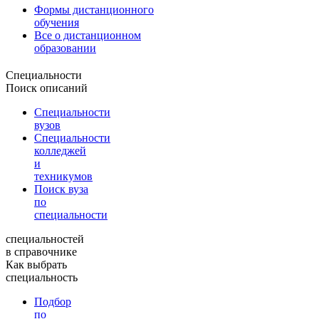
Формы дистанционного
обучения
Все о дистанционном
образовании
Специальности
Поиск описаний
Специальности
вузов
Специальности
колледжей
и
техникумов
Поиск вуза
по
специальности
специальностей
в справочнике
Как выбрать
специальность
Подбор
по