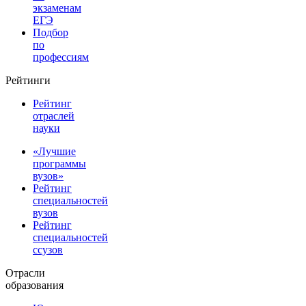
экзаменам
ЕГЭ
Подбор
по
профессиям
Рейтинги
Рейтинг
отраслей
науки
«Лучшие
программы
вузов»
Рейтинг
специальностей
вузов
Рейтинг
специальностей
ссузов
Отрасли
образования