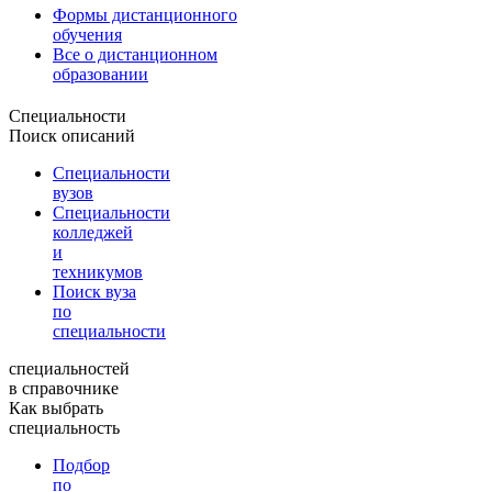
Формы дистанционного
обучения
Все о дистанционном
образовании
Специальности
Поиск описаний
Специальности
вузов
Специальности
колледжей
и
техникумов
Поиск вуза
по
специальности
специальностей
в справочнике
Как выбрать
специальность
Подбор
по