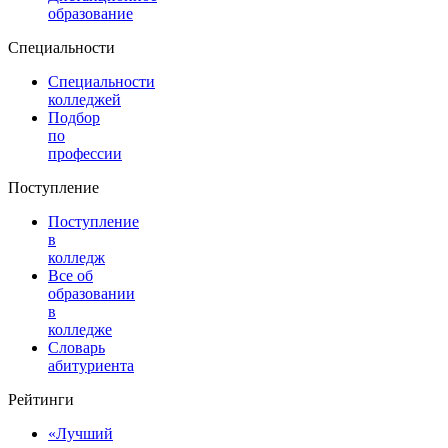
образование
Специальности
Специальности
колледжей
Подбор
по
профессии
Поступление
Поступление
в
колледж
Все об
образовании
в
колледже
Словарь
абитуриента
Рейтинги
«Лучший