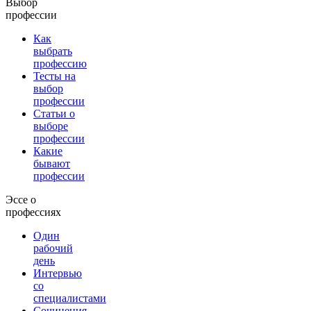
Выбор
профессии
Как
выбрать
профессию
Тесты на
выбор
профессии
Статьи о
выборе
профессии
Какие
бывают
профессии
Эссе о
профессиях
Один
рабочий
день
Интервью
со
специалистами
Сочинения