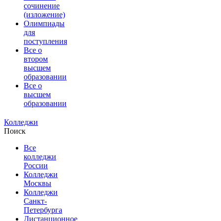
сочинение
(изложение)
Олимпиады
для
поступления
Все о
втором
высшем
образовании
Все о
высшем
образовании
Колледжи
Поиск
Все
колледжи
России
Колледжи
Москвы
Колледжи
Санкт-
Петербурга
Дистанционное