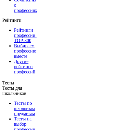
о
профессиях
Рейтинги
Рейтинги
профессий.
TOP-300
Выбираем
профессию
вместе
Другие
рейтинги
профессий
Тесты
Тесты для
школьников
Тесты по
школьным
предметам
Тесты на
выбор
профессий