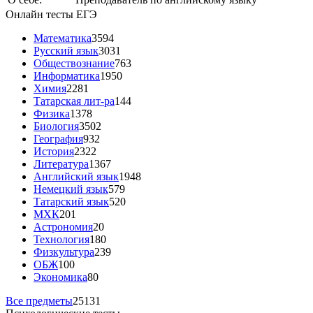
Онлайн тесты ЕГЭ
Математика
3594
Русский язык
3031
Обществознание
763
Информатика
1950
Химия
2281
Татарская лит-ра
144
Физика
1378
Биология
3502
География
932
История
2322
Литература
1367
Английский язык
1948
Немецкий язык
579
Татарский язык
520
МХК
201
Астрономия
20
Технология
180
Физкультура
239
ОБЖ
100
Экономика
80
Все предметы
25131