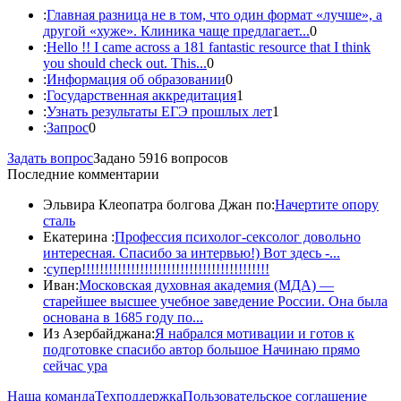
:
Главная разница не в том, что один формат «лучше», а
другой «хуже». Клиника чаще предлагает...
0
:
Hello !! I came across a 181 fantastic resource that I think
you should check out. This...
0
:
Информация об образовании
0
:
Государственная аккредитация
1
:
Узнать результаты ЕГЭ прошлых лет
1
:
Запрос
0
Задать вопрос
Задано 5916 вопросов
Последние комментарии
Эльвира Клеопатра болгова Джан по:
Начертите опору
сталь
Екатерина :
Профессия психолог-сексолог довольно
интересная. Спасибо за интервью!) Вот здесь -...
:
супер!!!!!!!!!!!!!!!!!!!!!!!!!!!!!!!!!!!!!!!!!!
Иван:
Московская духовная академия (МДА) —
старейшее высшее учебное заведение России. Она была
основана в 1685 году по...
Из Азербайджана:
Я набрался мотивации и готов к
подготовке спасибо автор большое Начинаю прямо
сейчас ура
Наша команда
Техподдержка
Пользовательское соглашение