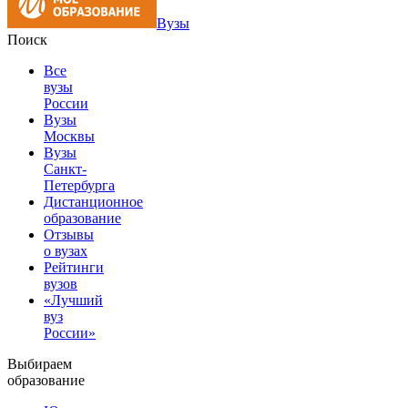
Вузы
Поиск
Все
вузы
России
Вузы
Москвы
Вузы
Санкт-
Петербурга
Дистанционное
образование
Отзывы
о вузах
Рейтинги
вузов
«Лучший
вуз
России»
Выбираем
образование