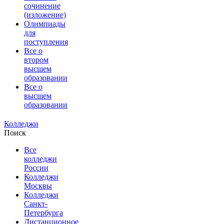
сочинение
(изложение)
Олимпиады
для
поступления
Все о
втором
высшем
образовании
Все о
высшем
образовании
Колледжи
Поиск
Все
колледжи
России
Колледжи
Москвы
Колледжи
Санкт-
Петербурга
Дистанционное