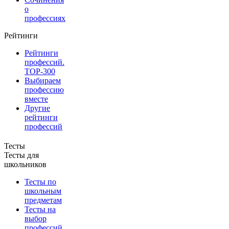
о
профессиях
Рейтинги
Рейтинги
профессий.
TOP-300
Выбираем
профессию
вместе
Другие
рейтинги
профессий
Тесты
Тесты для
школьников
Тесты по
школьным
предметам
Тесты на
выбор
профессий