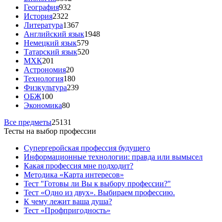
География
932
История
2322
Литература
1367
Английский язык
1948
Немецкий язык
579
Татарский язык
520
МХК
201
Астрономия
20
Технология
180
Физкультура
239
ОБЖ
100
Экономика
80
Все предметы
25131
Тесты на выбор профессии
Супергеройская профессия будущего
Информационные технологии: правда или вымысел
Какая профессия мне подходит?
Методика «Карта интересов»
Тест "Готовы ли Вы к выбору профессии?"
Тест «Одно из двух». Выбираем профессию.
К чему лежит ваша душа?
Тест «Профпригодность»