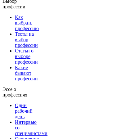
Выбор
профессии
Как
выбрать
профессию
Тесты на
выбор
профессии
Статьи о
выборе
профессии
Какие
бывают
профессии
Эссе о
профессиях
Один
рабочий
день
Интервью
со
специалистами
Сочинения