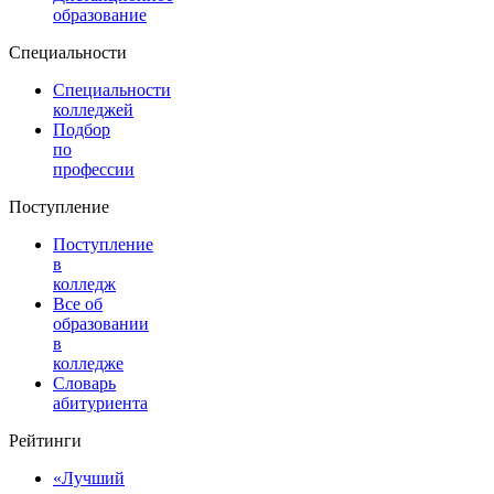
образование
Специальности
Специальности
колледжей
Подбор
по
профессии
Поступление
Поступление
в
колледж
Все об
образовании
в
колледже
Словарь
абитуриента
Рейтинги
«Лучший