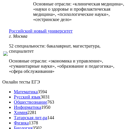
Основные отрасли: «клиническая медицина»,
«науки о здоровье и профилактическая
медицина», «психологические науки»,
«сестринское дело»
Российский новый университет
г. Москва
52 специальности: бакалавриат, магистратура,
специалитет
Основные отрасли: «экономика и управление»,
«гуманитарные науки», «образование и педагогика»,
«сфера обслуживания»
Онлайн тесты ЕГЭ
Математика
3594
Русский язык
3031
Обществознание
763
Информатика
1950
Химия
2281
Татарская лит-ра
144
Физика
1378
Биология
3502