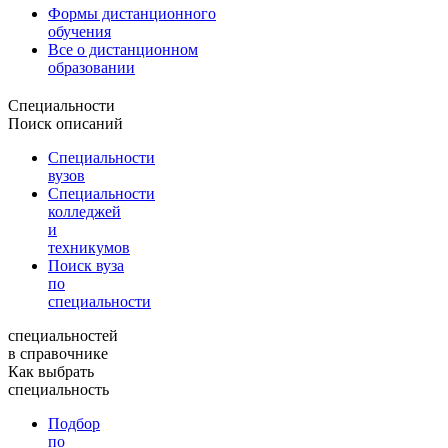
Формы дистанционного
обучения
Все о дистанционном
образовании
Специальности
Поиск описаний
Специальности
вузов
Специальности
колледжей
и
техникумов
Поиск вуза
по
специальности
специальностей
в справочнике
Как выбрать
специальность
Подбор
по