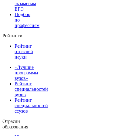
экзаменам
ЕГЭ
Подбор
по
профессиям
Рейтинги
Рейтинг
отраслей
науки
«Лучшие
программы
вузов»
Рейтинг
специальностей
вузов
Рейтинг
специальностей
ссузов
Отрасли
образования