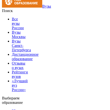
Вузы
Поиск
Все
вузы
России
Вузы
Москвы
Вузы
Санкт-
Петербурга
Дистанционное
образование
Отзывы
о вузах
Рейтинги
вузов
«Лучший
вуз
России»
Выбираем
образование