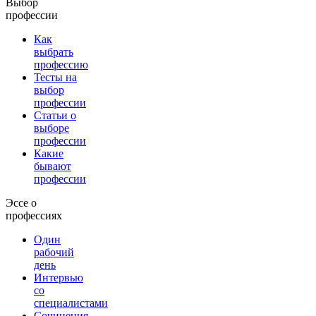
Выбор
профессии
Как
выбрать
профессию
Тесты на
выбор
профессии
Статьи о
выборе
профессии
Какие
бывают
профессии
Эссе о
профессиях
Один
рабочий
день
Интервью
со
специалистами
Сочинения