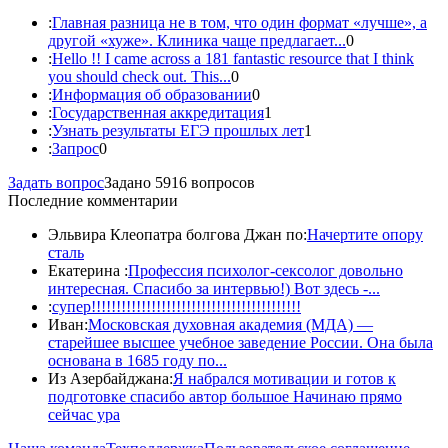
:
Главная разница не в том, что один формат «лучше», а
другой «хуже». Клиника чаще предлагает...
0
:
Hello !! I came across a 181 fantastic resource that I think
you should check out. This...
0
:
Информация об образовании
0
:
Государственная аккредитация
1
:
Узнать результаты ЕГЭ прошлых лет
1
:
Запрос
0
Задать вопрос
Задано 5916 вопросов
Последние комментарии
Эльвира Клеопатра болгова Джан по:
Начертите опору
сталь
Екатерина :
Профессия психолог-сексолог довольно
интересная. Спасибо за интервью!) Вот здесь -...
:
супер!!!!!!!!!!!!!!!!!!!!!!!!!!!!!!!!!!!!!!!!!!
Иван:
Московская духовная академия (МДА) —
старейшее высшее учебное заведение России. Она была
основана в 1685 году по...
Из Азербайджана:
Я набрался мотивации и готов к
подготовке спасибо автор большое Начинаю прямо
сейчас ура