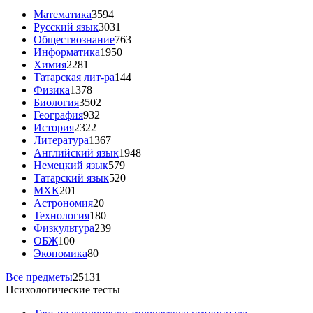
Математика
3594
Русский язык
3031
Обществознание
763
Информатика
1950
Химия
2281
Татарская лит-ра
144
Физика
1378
Биология
3502
География
932
История
2322
Литература
1367
Английский язык
1948
Немецкий язык
579
Татарский язык
520
МХК
201
Астрономия
20
Технология
180
Физкультура
239
ОБЖ
100
Экономика
80
Все предметы
25131
Психологические тесты