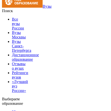
Вузы
Поиск
Все
вузы
России
Вузы
Москвы
Вузы
Санкт-
Петербурга
Дистанционное
образование
Отзывы
о вузах
Рейтинги
вузов
«Лучший
вуз
России»
Выбираем
образование