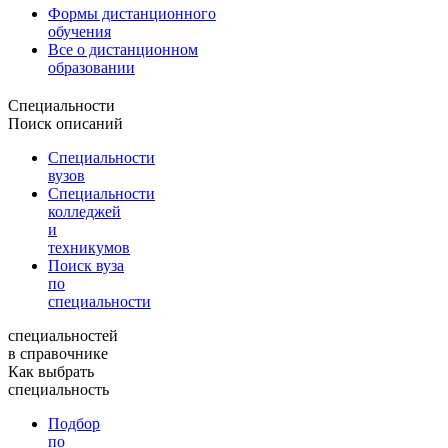
Формы дистанционного
обучения
Все о дистанционном
образовании
Специальности
Поиск описаний
Специальности
вузов
Специальности
колледжей
и
техникумов
Поиск вуза
по
специальности
специальностей
в справочнике
Как выбрать
специальность
Подбор
по