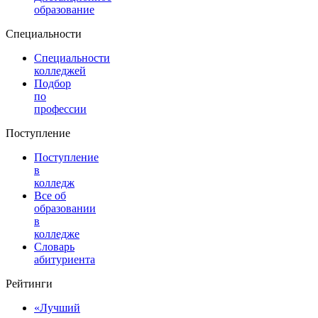
образование
Специальности
Специальности
колледжей
Подбор
по
профессии
Поступление
Поступление
в
колледж
Все об
образовании
в
колледже
Словарь
абитуриента
Рейтинги
«Лучший