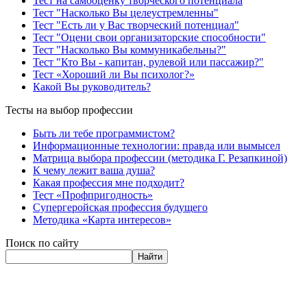
Тест на самооценку творческого потенциала
Тест "Насколько Вы целеустремленны"
Тест "Есть ли у Вас творческий потенциал"
Тест "Оцени свои организаторские способности"
Тест "Насколько Вы коммуникабельны?"
Тест "Кто Вы - капитан, рулевой или пассажир?"
Тест «Хороший ли Вы психолог?»
Какой Вы руководитель?
Тесты на выбор профессии
Быть ли тебе программистом?
Информационные технологии: правда или вымысел
Матрица выбора профессии (методика Г. Резапкиной)
К чему лежит ваша душа?
Какая профессия мне подходит?
Тест «Профпригодность»
Супергеройская профессия будущего
Методика «Карта интересов»
Поиск по сайту
Найти