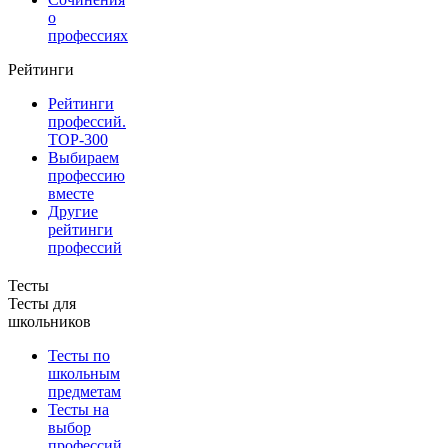
о
профессиях
Рейтинги
Рейтинги
профессий.
TOP-300
Выбираем
профессию
вместе
Другие
рейтинги
профессий
Тесты
Тесты для
школьников
Тесты по
школьным
предметам
Тесты на
выбор
профессий