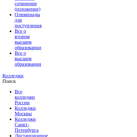
сочинение
(изложение)
Олимпиады
для
поступления
Все о
втором
высшем
образовании
Все о
высшем
образовании
Колледжи
Поиск
Все
колледжи
России
Колледжи
Москвы
Колледжи
Санкт-
Петербурга
Дистанционное