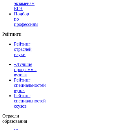
экзаменам
ЕГЭ
Подбор
по
профессиям
Рейтинги
Рейтинг
отраслей
науки
«Лучшие
программы
вузов»
Рейтинг
специальностей
вузов
Рейтинг
специальностей
ссузов
Отрасли
образования