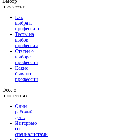
Выбор
профессии
Как
выбрать
профессию
Тесты на
выбор
профессии
Статьи о
выборе
профессии
Какие
бывают
профессии
Эссе о
профессиях
Один
рабочий
день
Интервью
со
специалистами
Сочинения