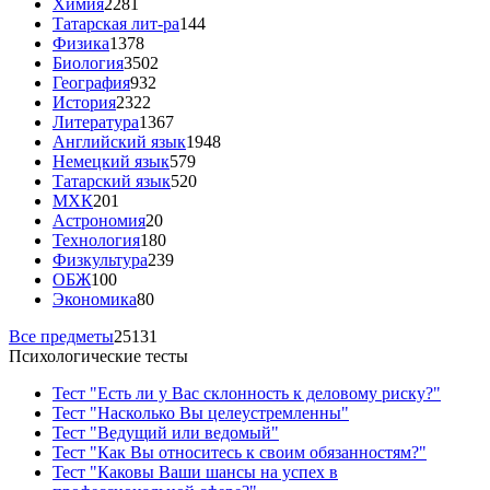
Химия
2281
Татарская лит-ра
144
Физика
1378
Биология
3502
География
932
История
2322
Литература
1367
Английский язык
1948
Немецкий язык
579
Татарский язык
520
МХК
201
Астрономия
20
Технология
180
Физкультура
239
ОБЖ
100
Экономика
80
Все предметы
25131
Психологические тесты
Тест "Есть ли у Вас склонность к деловому риску?"
Тест "Насколько Вы целеустремленны"
Тест "Ведущий или ведомый"
Тест "Как Вы относитесь к своим обязанностям?"
Тест "Каковы Ваши шансы на успех в