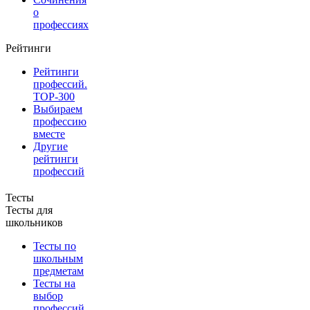
о
профессиях
Рейтинги
Рейтинги
профессий.
TOP-300
Выбираем
профессию
вместе
Другие
рейтинги
профессий
Тесты
Тесты для
школьников
Тесты по
школьным
предметам
Тесты на
выбор
профессий