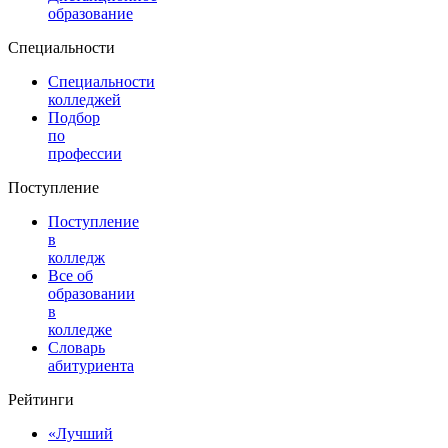
образование
Специальности
Специальности
колледжей
Подбор
по
профессии
Поступление
Поступление
в
колледж
Все об
образовании
в
колледже
Словарь
абитуриента
Рейтинги
«Лучший