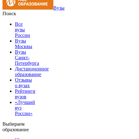
Вузы
Поиск
Все
вузы
России
Вузы
Москвы
Вузы
Санкт-
Петербурга
Дистанционное
образование
Отзывы
о вузах
Рейтинги
вузов
«Лучший
вуз
России»
Выбираем
образование