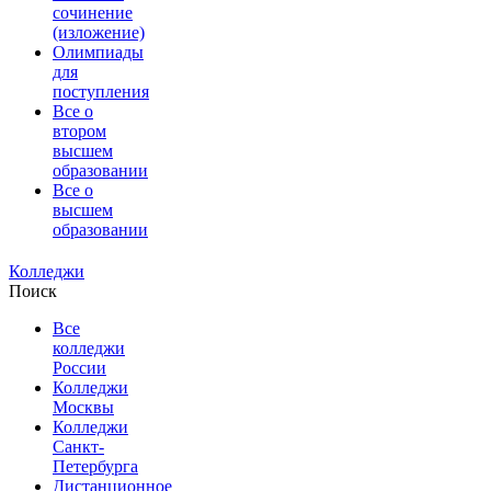
сочинение
(изложение)
Олимпиады
для
поступления
Все о
втором
высшем
образовании
Все о
высшем
образовании
Колледжи
Поиск
Все
колледжи
России
Колледжи
Москвы
Колледжи
Санкт-
Петербурга
Дистанционное