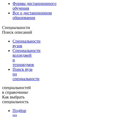
Формы дистанционного
обучения
Все о дистанционном
образовании
Специальности
Поиск описаний
Специальности
вузов
Специальности
колледжей
и
техникумов
Поиск вуза
по
специальности
специальностей
в справочнике
Как выбрать
специальность
Подбор
по