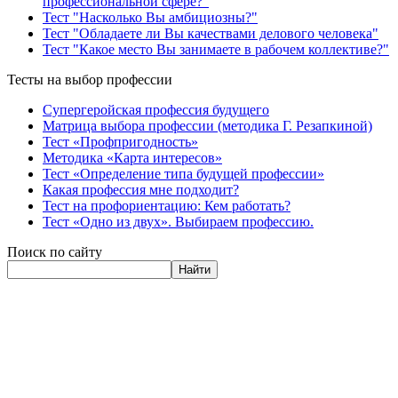
профессиональной сфере?"
Тест "Насколько Вы амбициозны?"
Тест "Обладаете ли Вы качествами делового человека"
Тест "Какое место Вы занимаете в рабочем коллективе?"
Тесты на выбор профессии
Супергеройская профессия будущего
Матрица выбора профессии (методика Г. Резапкиной)
Тест «Профпригодность»
Методика «Карта интересов»
Тест «Определение типа будущей профессии»
Какая профессия мне подходит?
Тест на профориентацию: Кем работать?
Тест «Одно из двух». Выбираем профессию.
Поиск по сайту
Найти