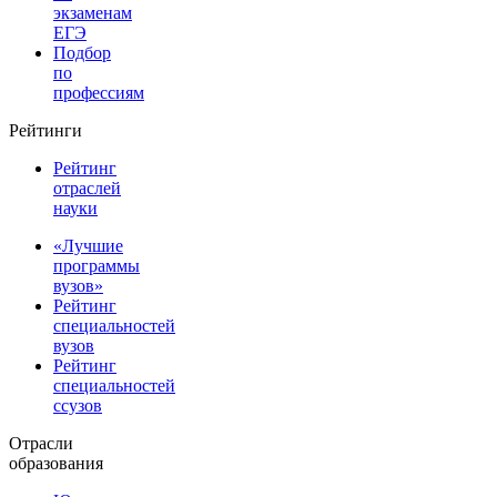
экзаменам
ЕГЭ
Подбор
по
профессиям
Рейтинги
Рейтинг
отраслей
науки
«Лучшие
программы
вузов»
Рейтинг
специальностей
вузов
Рейтинг
специальностей
ссузов
Отрасли
образования