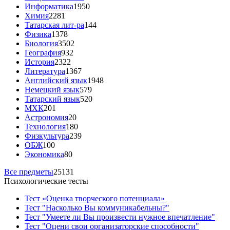
Информатика
1950
Химия
2281
Татарская лит-ра
144
Физика
1378
Биология
3502
География
932
История
2322
Литература
1367
Английский язык
1948
Немецкий язык
579
Татарский язык
520
МХК
201
Астрономия
20
Технология
180
Физкультура
239
ОБЖ
100
Экономика
80
Все предметы
25131
Психологические тесты
Тест «Оценка творческого потенциала»
Тест "Насколько Вы коммуникабельны?"
Тест "Умеете ли Вы произвести нужное впечатление"
Тест "Оцени свои организаторские способности"