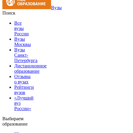
Вузы
Поиск
Все
вузы
России
Вузы
Москвы
Вузы
Санкт-
Петербурга
Дистанционное
образование
Отзывы
о вузах
Рейтинги
вузов
«Лучший
вуз
России»
Выбираем
образование