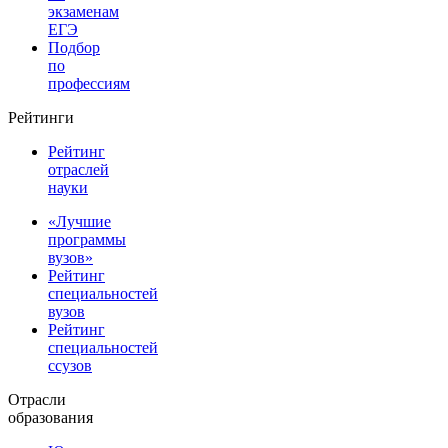
экзаменам
ЕГЭ
Подбор
по
профессиям
Рейтинги
Рейтинг
отраслей
науки
«Лучшие
программы
вузов»
Рейтинг
специальностей
вузов
Рейтинг
специальностей
ссузов
Отрасли
образования