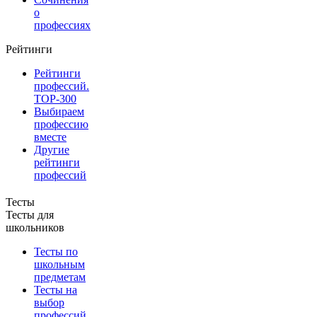
о
профессиях
Рейтинги
Рейтинги
профессий.
TOP-300
Выбираем
профессию
вместе
Другие
рейтинги
профессий
Тесты
Тесты для
школьников
Тесты по
школьным
предметам
Тесты на
выбор
профессий