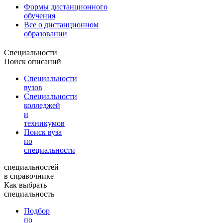
Формы дистанционного
обучения
Все о дистанционном
образовании
Специальности
Поиск описаний
Специальности
вузов
Специальности
колледжей
и
техникумов
Поиск вуза
по
специальности
специальностей
в справочнике
Как выбрать
специальность
Подбор
по