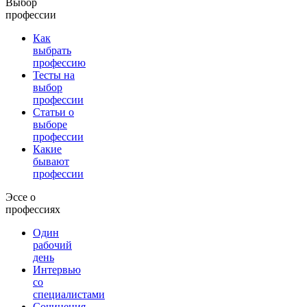
Выбор
профессии
Как
выбрать
профессию
Тесты на
выбор
профессии
Статьи о
выборе
профессии
Какие
бывают
профессии
Эссе о
профессиях
Один
рабочий
день
Интервью
со
специалистами
Сочинения