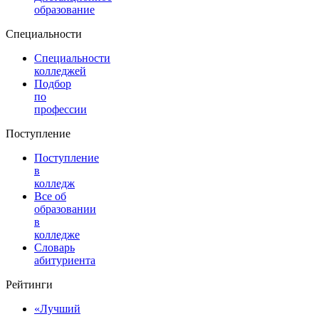
образование
Специальности
Специальности
колледжей
Подбор
по
профессии
Поступление
Поступление
в
колледж
Все об
образовании
в
колледже
Словарь
абитуриента
Рейтинги
«Лучший