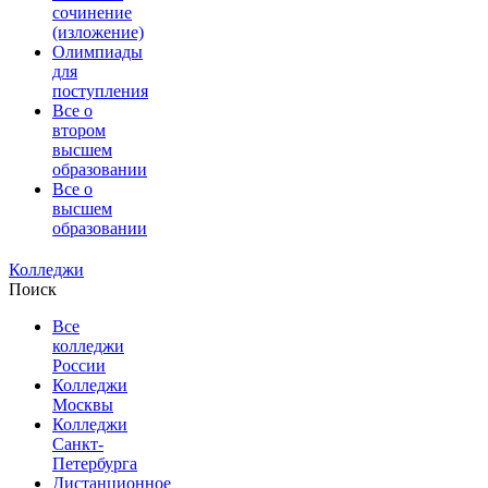
сочинение
(изложение)
Олимпиады
для
поступления
Все о
втором
высшем
образовании
Все о
высшем
образовании
Колледжи
Поиск
Все
колледжи
России
Колледжи
Москвы
Колледжи
Санкт-
Петербурга
Дистанционное