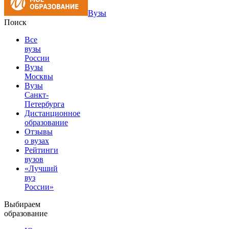
Вузы
Поиск
Все
вузы
России
Вузы
Москвы
Вузы
Санкт-
Петербурга
Дистанционное
образование
Отзывы
о вузах
Рейтинги
вузов
«Лучший
вуз
России»
Выбираем
образование