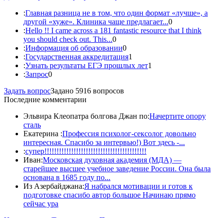
:
Главная разница не в том, что один формат «лучше», а
другой «хуже». Клиника чаще предлагает...
0
:
Hello !! I came across a 181 fantastic resource that I think
you should check out. This...
0
:
Информация об образовании
0
:
Государственная аккредитация
1
:
Узнать результаты ЕГЭ прошлых лет
1
:
Запрос
0
Задать вопрос
Задано 5916 вопросов
Последние комментарии
Эльвира Клеопатра болгова Джан по:
Начертите опору
сталь
Екатерина :
Профессия психолог-сексолог довольно
интересная. Спасибо за интервью!) Вот здесь -...
:
супер!!!!!!!!!!!!!!!!!!!!!!!!!!!!!!!!!!!!!!!!!!
Иван:
Московская духовная академия (МДА) —
старейшее высшее учебное заведение России. Она была
основана в 1685 году по...
Из Азербайджана:
Я набрался мотивации и готов к
подготовке спасибо автор большое Начинаю прямо
сейчас ура