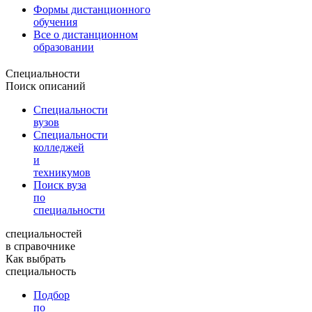
Формы дистанционного
обучения
Все о дистанционном
образовании
Специальности
Поиск описаний
Специальности
вузов
Специальности
колледжей
и
техникумов
Поиск вуза
по
специальности
специальностей
в справочнике
Как выбрать
специальность
Подбор
по