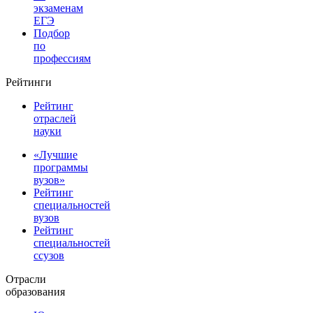
экзаменам
ЕГЭ
Подбор
по
профессиям
Рейтинги
Рейтинг
отраслей
науки
«Лучшие
программы
вузов»
Рейтинг
специальностей
вузов
Рейтинг
специальностей
ссузов
Отрасли
образования