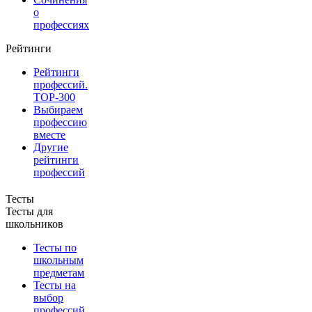
о
профессиях
Рейтинги
Рейтинги
профессий.
TOP-300
Выбираем
профессию
вместе
Другие
рейтинги
профессий
Тесты
Тесты для
школьников
Тесты по
школьным
предметам
Тесты на
выбор
профессий