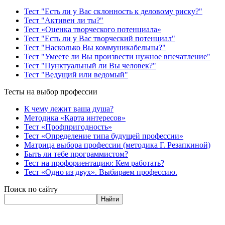
Тест "Есть ли у Вас склонность к деловому риску?"
Тест "Активен ли ты?"
Тест «Оценка творческого потенциала»
Тест "Есть ли у Вас творческий потенциал"
Тест "Насколько Вы коммуникабельны?"
Тест "Умеете ли Вы произвести нужное впечатление"
Тест "Пунктуальный ли Вы человек?"
Тест "Ведущий или ведомый"
Тесты на выбор профессии
К чему лежит ваша душа?
Методика «Карта интересов»
Тест «Профпригодность»
Тест «Определение типа будущей профессии»
Матрица выбора профессии (методика Г. Резапкиной)
Быть ли тебе программистом?
Тест на профориентацию: Кем работать?
Тест «Одно из двух». Выбираем профессию.
Поиск по сайту
Найти