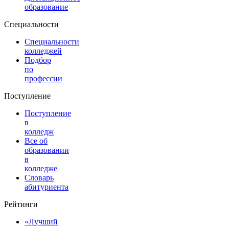
образование
Специальности
Специальности
колледжей
Подбор
по
профессии
Поступление
Поступление
в
колледж
Все об
образовании
в
колледже
Словарь
абитуриента
Рейтинги
«Лучший