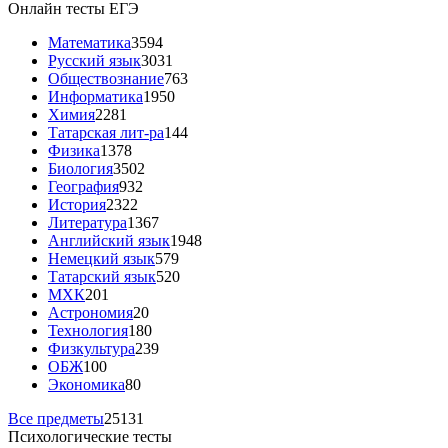
Онлайн тесты ЕГЭ
Математика
3594
Русский язык
3031
Обществознание
763
Информатика
1950
Химия
2281
Татарская лит-ра
144
Физика
1378
Биология
3502
География
932
История
2322
Литература
1367
Английский язык
1948
Немецкий язык
579
Татарский язык
520
МХК
201
Астрономия
20
Технология
180
Физкультура
239
ОБЖ
100
Экономика
80
Все предметы
25131
Психологические тесты