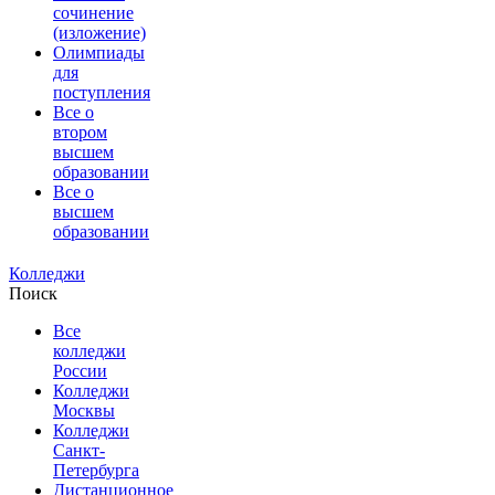
сочинение
(изложение)
Олимпиады
для
поступления
Все о
втором
высшем
образовании
Все о
высшем
образовании
Колледжи
Поиск
Все
колледжи
России
Колледжи
Москвы
Колледжи
Санкт-
Петербурга
Дистанционное