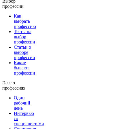
Выбор
профессии
Как
выбрать
профессию
Тесты на
выбор
профессии
Статьи о
выборе
профессии
Какие
бывают
профессии
Эссе о
профессиях
Один
рабочий
день
Интервью
со
специалистами
Сочинения