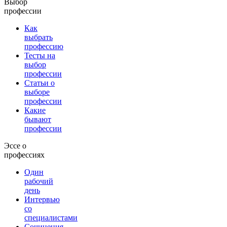
Выбор
профессии
Как
выбрать
профессию
Тесты на
выбор
профессии
Статьи о
выборе
профессии
Какие
бывают
профессии
Эссе о
профессиях
Один
рабочий
день
Интервью
со
специалистами
Сочинения