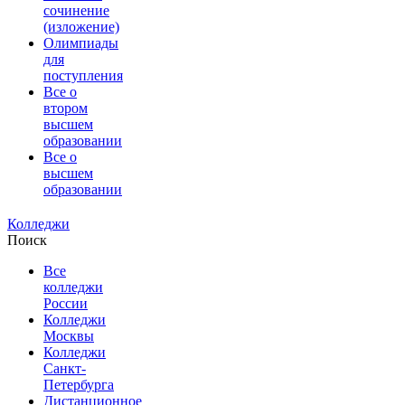
сочинение
(изложение)
Олимпиады
для
поступления
Все о
втором
высшем
образовании
Все о
высшем
образовании
Колледжи
Поиск
Все
колледжи
России
Колледжи
Москвы
Колледжи
Санкт-
Петербурга
Дистанционное