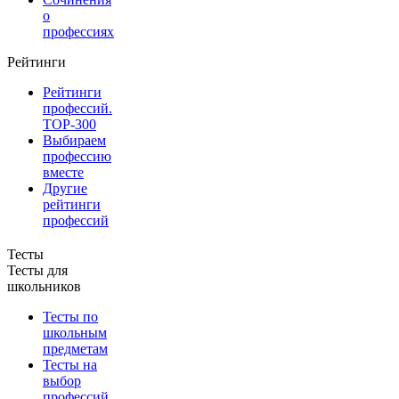
о
профессиях
Рейтинги
Рейтинги
профессий.
TOP-300
Выбираем
профессию
вместе
Другие
рейтинги
профессий
Тесты
Тесты для
школьников
Тесты по
школьным
предметам
Тесты на
выбор
профессий