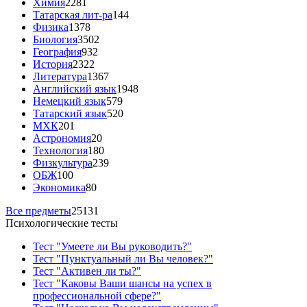
Химия
2281
Татарская лит-ра
144
Физика
1378
Биология
3502
География
932
История
2322
Литература
1367
Английский язык
1948
Немецкий язык
579
Татарский язык
520
МХК
201
Астрономия
20
Технология
180
Физкультура
239
ОБЖ
100
Экономика
80
Все предметы
25131
Психологические тесты
Тест "Умеете ли Вы руководить?"
Тест "Пунктуальный ли Вы человек?"
Тест "Активен ли ты?"
Тест "Каковы Ваши шансы на успех в
профессиональной сфере?"