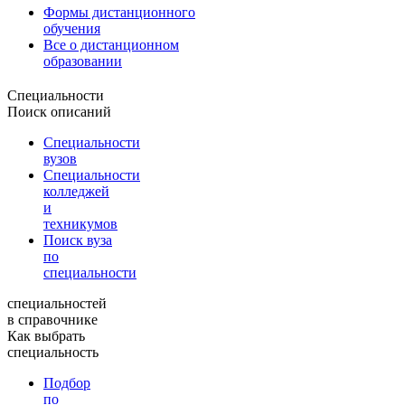
Формы дистанционного
обучения
Все о дистанционном
образовании
Специальности
Поиск описаний
Специальности
вузов
Специальности
колледжей
и
техникумов
Поиск вуза
по
специальности
специальностей
в справочнике
Как выбрать
специальность
Подбор
по