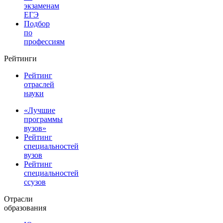
экзаменам
ЕГЭ
Подбор
по
профессиям
Рейтинги
Рейтинг
отраслей
науки
«Лучшие
программы
вузов»
Рейтинг
специальностей
вузов
Рейтинг
специальностей
ссузов
Отрасли
образования