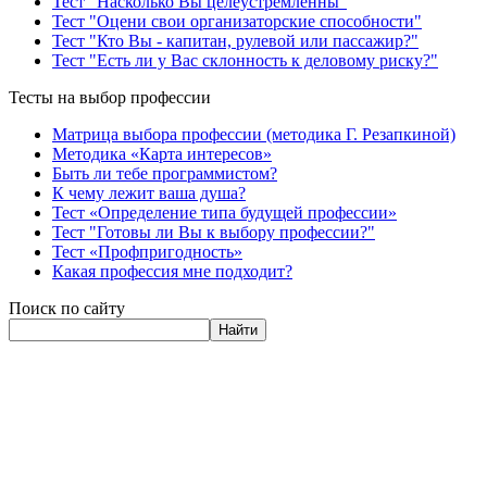
Тест "Насколько Вы целеустремленны"
Тест "Оцени свои организаторские способности"
Тест "Кто Вы - капитан, рулевой или пассажир?"
Тест "Есть ли у Вас склонность к деловому риску?"
Тесты на выбор профессии
Матрица выбора профессии (методика Г. Резапкиной)
Методика «Карта интересов»
Быть ли тебе программистом?
К чему лежит ваша душа?
Тест «Определение типа будущей профессии»
Тест "Готовы ли Вы к выбору профессии?"
Тест «Профпригодность»
Какая профессия мне подходит?
Поиск по сайту
Найти