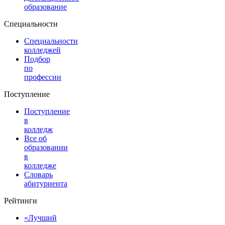
образование
Специальности
Специальности
колледжей
Подбор
по
профессии
Поступление
Поступление
в
колледж
Все об
образовании
в
колледже
Словарь
абитуриента
Рейтинги
«Лучший