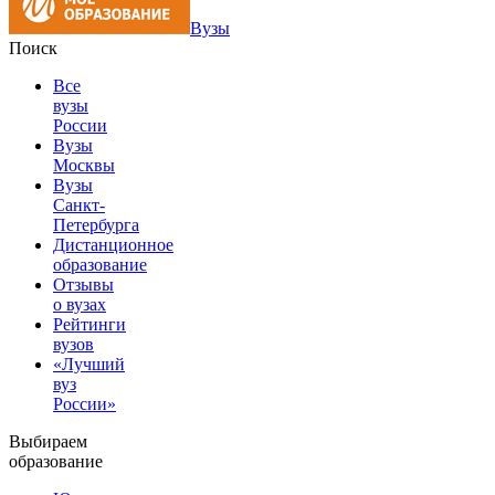
Вузы
Поиск
Все
вузы
России
Вузы
Москвы
Вузы
Санкт-
Петербурга
Дистанционное
образование
Отзывы
о вузах
Рейтинги
вузов
«Лучший
вуз
России»
Выбираем
образование