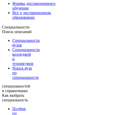
Формы дистанционного
обучения
Все о дистанционном
образовании
Специальности
Поиск описаний
Специальности
вузов
Специальности
колледжей
и
техникумов
Поиск вуза
по
специальности
специальностей
в справочнике
Как выбрать
специальность
Подбор
по