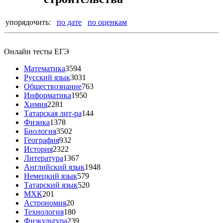
упорядочить:
по дате
по оценкам
Онлайн тесты ЕГЭ
Математика
3594
Русский язык
3031
Обществознание
763
Информатика
1950
Химия
2281
Татарская лит-ра
144
Физика
1378
Биология
3502
География
932
История
2322
Литература
1367
Английский язык
1948
Немецкий язык
579
Татарский язык
520
МХК
201
Астрономия
20
Технология
180
Физкультура
239