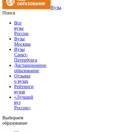
Вузы
Поиск
Все
вузы
России
Вузы
Москвы
Вузы
Санкт-
Петербурга
Дистанционное
образование
Отзывы
о вузах
Рейтинги
вузов
«Лучший
вуз
России»
Выбираем
образование