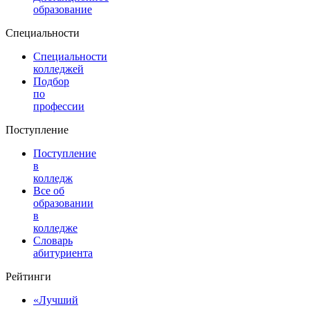
образование
Специальности
Специальности
колледжей
Подбор
по
профессии
Поступление
Поступление
в
колледж
Все об
образовании
в
колледже
Словарь
абитуриента
Рейтинги
«Лучший