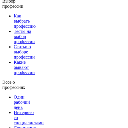
Выбор
профессии
Как
выбрать
профессию
Тесты на
выбор
профессии
Статьи о
выборе
профессии
Какие
бывают
профессии
Эссе о
профессиях
Один
рабочий
день
Интервью
со
специалистами
Сочинения