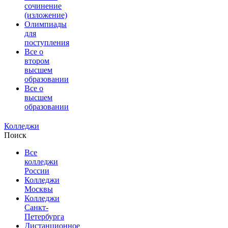
сочинение
(изложение)
Олимпиады
для
поступления
Все о
втором
высшем
образовании
Все о
высшем
образовании
Колледжи
Поиск
Все
колледжи
России
Колледжи
Москвы
Колледжи
Санкт-
Петербурга
Дистанционное