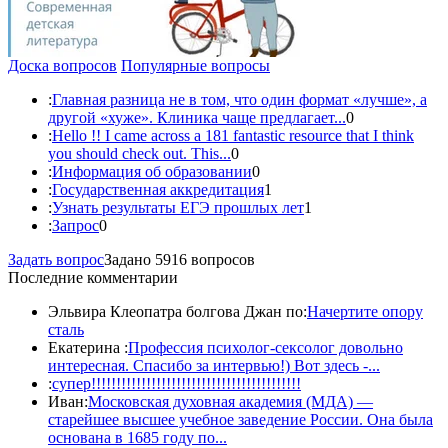
Доска вопросов
Популярные вопросы
:
Главная разница не в том, что один формат «лучше», а
другой «хуже». Клиника чаще предлагает...
0
:
Hello !! I came across a 181 fantastic resource that I think
you should check out. This...
0
:
Информация об образовании
0
:
Государственная аккредитация
1
:
Узнать результаты ЕГЭ прошлых лет
1
:
Запрос
0
Задать вопрос
Задано 5916 вопросов
Последние комментарии
Эльвира Клеопатра болгова Джан по:
Начертите опору
сталь
Екатерина :
Профессия психолог-сексолог довольно
интересная. Спасибо за интервью!) Вот здесь -...
:
супер!!!!!!!!!!!!!!!!!!!!!!!!!!!!!!!!!!!!!!!!!!
Иван:
Московская духовная академия (МДА) —
старейшее высшее учебное заведение России. Она была
основана в 1685 году по...