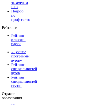
экзаменам
ЕГЭ
Подбор
по
профессиям
Рейтинги
Рейтинг
отраслей
науки
«Лучшие
программы
вузов»
Рейтинг
специальностей
вузов
Рейтинг
специальностей
ссузов
Отрасли
образования