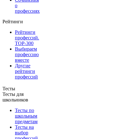
о
профессиях
Рейтинги
Рейтинги
профессий.
TOP-300
Выбираем
профессию
вместе
Другие
рейтинги
профессий
Тесты
Тесты для
школьников
Тесты по
школьным
предметам
Тесты на
выбор
профессий