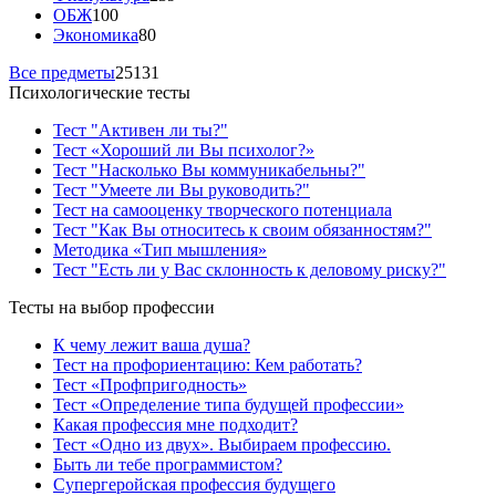
ОБЖ
100
Экономика
80
Все предметы
25131
Психологические тесты
Тест "Активен ли ты?"
Тест «Хороший ли Вы психолог?»
Тест "Насколько Вы коммуникабельны?"
Тест "Умеете ли Вы руководить?"
Тест на самооценку творческого потенциала
Тест "Как Вы относитесь к своим обязанностям?"
Методика «Тип мышления»
Тест "Есть ли у Вас склонность к деловому риску?"
Тесты на выбор профессии
К чему лежит ваша душа?
Тест на профориентацию: Кем работать?
Тест «Профпригодность»
Тест «Определение типа будущей профессии»
Какая профессия мне подходит?
Тест «Одно из двух». Выбираем профессию.
Быть ли тебе программистом?
Супергеройская профессия будущего