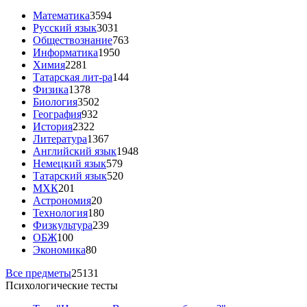
Математика
3594
Русский язык
3031
Обществознание
763
Информатика
1950
Химия
2281
Татарская лит-ра
144
Физика
1378
Биология
3502
География
932
История
2322
Литература
1367
Английский язык
1948
Немецкий язык
579
Татарский язык
520
МХК
201
Астрономия
20
Технология
180
Физкультура
239
ОБЖ
100
Экономика
80
Все предметы
25131
Психологические тесты