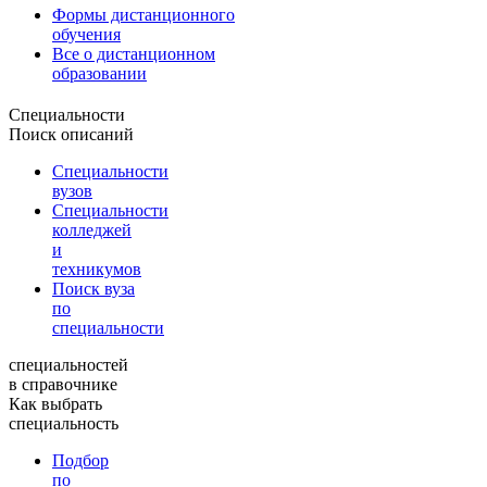
Формы дистанционного
обучения
Все о дистанционном
образовании
Специальности
Поиск описаний
Специальности
вузов
Специальности
колледжей
и
техникумов
Поиск вуза
по
специальности
специальностей
в справочнике
Как выбрать
специальность
Подбор
по