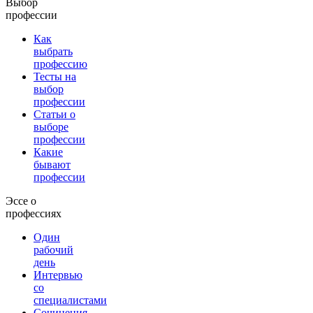
Выбор
профессии
Как
выбрать
профессию
Тесты на
выбор
профессии
Статьи о
выборе
профессии
Какие
бывают
профессии
Эссе о
профессиях
Один
рабочий
день
Интервью
со
специалистами
Сочинения