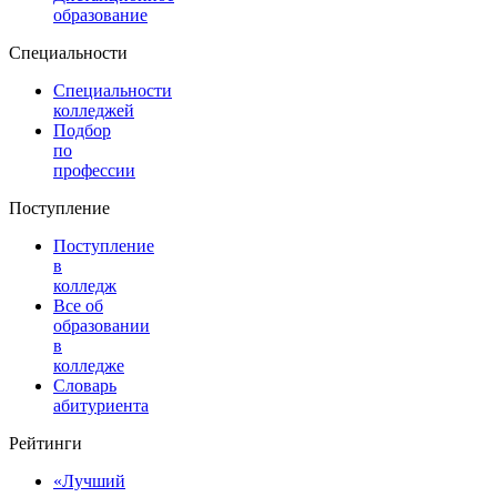
образование
Специальности
Специальности
колледжей
Подбор
по
профессии
Поступление
Поступление
в
колледж
Все об
образовании
в
колледже
Словарь
абитуриента
Рейтинги
«Лучший