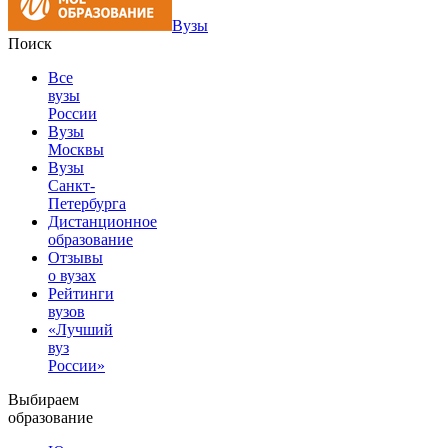
Вузы
Поиск
Все
вузы
России
Вузы
Москвы
Вузы
Санкт-
Петербурга
Дистанционное
образование
Отзывы
о вузах
Рейтинги
вузов
«Лучший
вуз
России»
Выбираем
образование