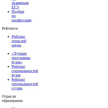
экзаменам
ЕГЭ
Подбор
по
профессиям
Рейтинги
Рейтинг
отраслей
науки
«Лучшие
программы
вузов»
Рейтинг
специальностей
вузов
Рейтинг
специальностей
ссузов
Отрасли
образования