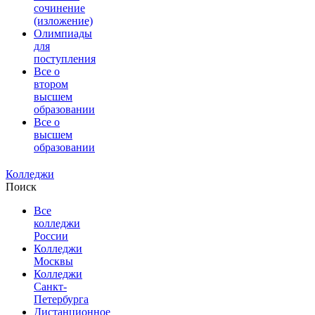
сочинение
(изложение)
Олимпиады
для
поступления
Все о
втором
высшем
образовании
Все о
высшем
образовании
Колледжи
Поиск
Все
колледжи
России
Колледжи
Москвы
Колледжи
Санкт-
Петербурга
Дистанционное