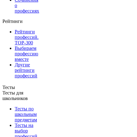
о
профессиях
Рейтинги
Рейтинги
профессий.
TOP-300
Выбираем
профессию
вместе
Другие
рейтинги
профессий
Тесты
Тесты для
школьников
Тесты по
школьным
предметам
Тесты на
выбор
профессий