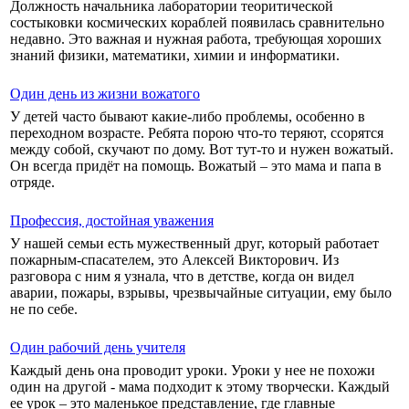
Должность начальника лаборатории теоритической
состыковки космических кораблей появилась сравнительно
недавно. Это важная и нужная работа, требующая хороших
знаний физики, математики, химии и информатики.
Один день из жизни вожатого
У детей часто бывают какие-либо проблемы, особенно в
переходном возрасте. Ребята порою что-то теряют, ссорятся
между собой, скучают по дому. Вот тут-то и нужен вожатый.
Он всегда придёт на помощь. Вожатый – это мама и папа в
отряде.
Профессия, достойная уважения
У нашей семьи есть мужественный друг, который работает
пожарным-спасателем, это Алексей Викторович. Из
разговора с ним я узнала, что в детстве, когда он видел
аварии, пожары, взрывы, чрезвычайные ситуации, ему было
не по себе.
Один рабочий день учителя
Каждый день она проводит уроки. Уроки у нее не похожи
один на другой - мама подходит к этому творчески. Каждый
ее урок – это маленькое представление, где главные