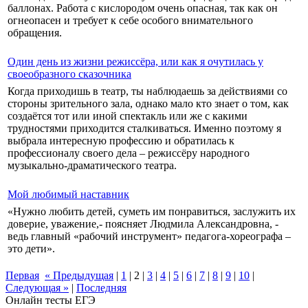
баллонах. Работа с кислородом очень опасная, так как он
огнеопасен и требует к себе особого внимательного
обращения.
Один день из жизни режиссёра, или как я очутилась у
своеобразного сказочника
Когда приходишь в театр, ты наблюдаешь за действиями со
стороны зрительного зала, однако мало кто знает о том, как
создаётся тот или иной спектакль или же с какими
трудностями приходится сталкиваться. Именно поэтому я
выбрала интересную профессию и обратилась к
профессионалу своего дела – режиссёру народного
музыкально-драматического театра.
Мой любимый наставник
«Нужно любить детей, суметь им понравиться, заслужить их
доверие, уважение,- поясняет Людмила Александровна, -
ведь главный «рабочий инструмент» педагога-хореографа –
это дети».
Первая
« Предыдущая
|
1
|
2
|
3
|
4
|
5
|
6
|
7
|
8
|
9
|
10
|
Следующая »
|
Последняя
Онлайн тесты ЕГЭ