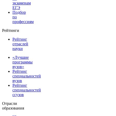
экзаменам
ЕГЭ
Подбор
по
профессиям
Рейтинги
Рейтинг
отраслей
науки
«Лучшие
программы
вузов»
Рейтинг
специальностей
вузов
Рейтинг
специальностей
ссузов
Отрасли
образования