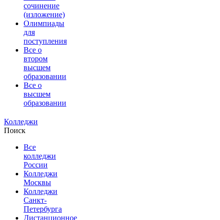
сочинение
(изложение)
Олимпиады
для
поступления
Все о
втором
высшем
образовании
Все о
высшем
образовании
Колледжи
Поиск
Все
колледжи
России
Колледжи
Москвы
Колледжи
Санкт-
Петербурга
Дистанционное