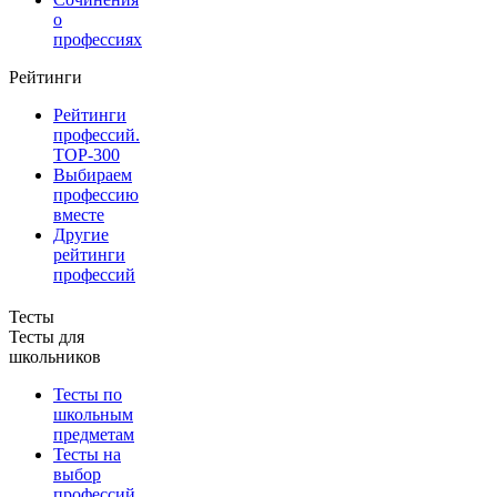
о
профессиях
Рейтинги
Рейтинги
профессий.
TOP-300
Выбираем
профессию
вместе
Другие
рейтинги
профессий
Тесты
Тесты для
школьников
Тесты по
школьным
предметам
Тесты на
выбор
профессий