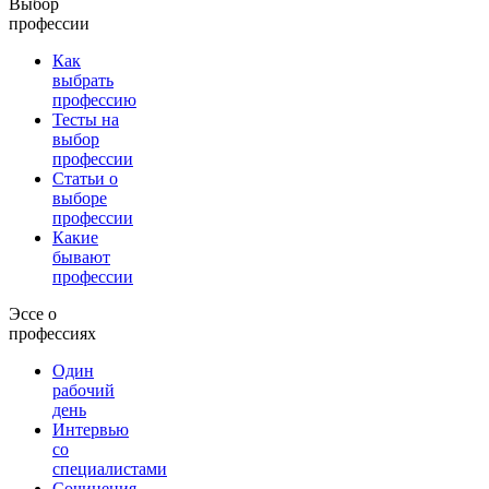
Выбор
профессии
Как
выбрать
профессию
Тесты на
выбор
профессии
Статьи о
выборе
профессии
Какие
бывают
профессии
Эссе о
профессиях
Один
рабочий
день
Интервью
со
специалистами
Сочинения