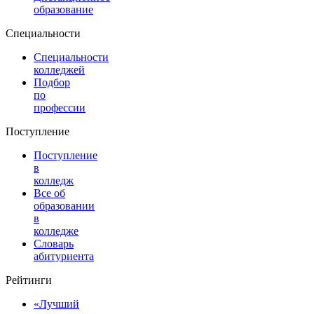
образование
Специальности
Специальности
колледжей
Подбор
по
профессии
Поступление
Поступление
в
колледж
Все об
образовании
в
колледже
Словарь
абитуриента
Рейтинги
«Лучший