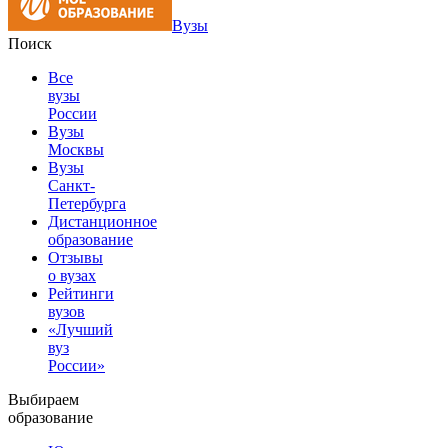
Вузы
Поиск
Все
вузы
России
Вузы
Москвы
Вузы
Санкт-
Петербурга
Дистанционное
образование
Отзывы
о вузах
Рейтинги
вузов
«Лучший
вуз
России»
Выбираем
образование