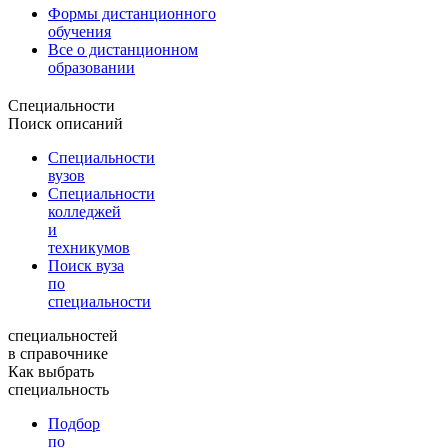
Формы дистанционного
обучения
Все о дистанционном
образовании
Специальности
Поиск описаний
Специальности
вузов
Специальности
колледжей
и
техникумов
Поиск вуза
по
специальности
специальностей
в справочнике
Как выбрать
специальность
Подбор
по