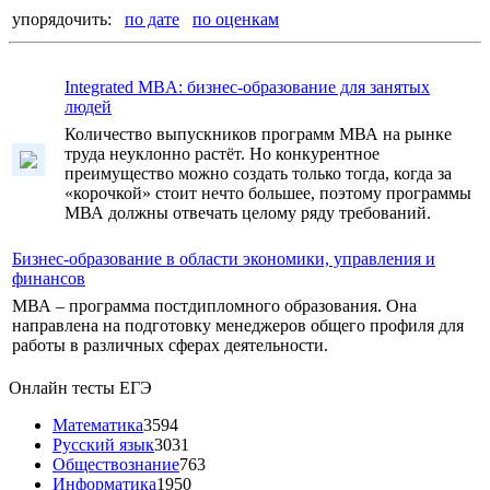
упорядочить:
по дате
по оценкам
Integrated MBA: бизнес-образование для занятых
людей
Количество выпускников программ МВА на рынке
труда неуклонно растёт. Но конкурентное
преимущество можно создать только тогда, когда за
«корочкой» стоит нечто большее, поэтому программы
МВА должны отвечать целому ряду требований.
Бизнес-образование в области экономики, управления и
финансов
МВА – программа постдипломного образования. Она
направлена на подготовку менеджеров общего профиля для
работы в различных сферах деятельности.
Онлайн тесты ЕГЭ
Математика
3594
Русский язык
3031
Обществознание
763
Информатика
1950