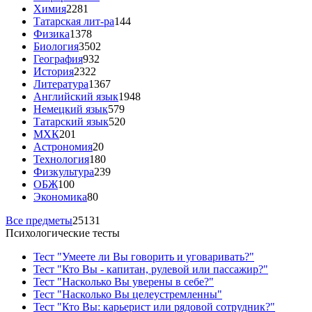
Химия
2281
Татарская лит-ра
144
Физика
1378
Биология
3502
География
932
История
2322
Литература
1367
Английский язык
1948
Немецкий язык
579
Татарский язык
520
МХК
201
Астрономия
20
Технология
180
Физкультура
239
ОБЖ
100
Экономика
80
Все предметы
25131
Психологические тесты
Тест "Умеете ли Вы говорить и уговаривать?"
Тест "Кто Вы - капитан, рулевой или пассажир?"
Тест "Насколько Вы уверены в себе?"
Тест "Насколько Вы целеустремленны"
Тест "Кто Вы: карьерист или рядовой сотрудник?"