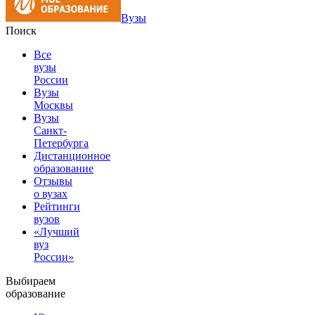
Вузы
Поиск
Все
вузы
России
Вузы
Москвы
Вузы
Санкт-
Петербурга
Дистанционное
образование
Отзывы
о вузах
Рейтинги
вузов
«Лучший
вуз
России»
Выбираем
образование