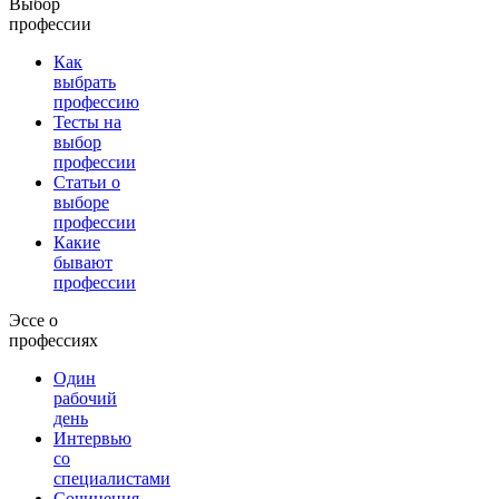
Выбор
профессии
Как
выбрать
профессию
Тесты на
выбор
профессии
Статьи о
выборе
профессии
Какие
бывают
профессии
Эссе о
профессиях
Один
рабочий
день
Интервью
со
специалистами
Сочинения