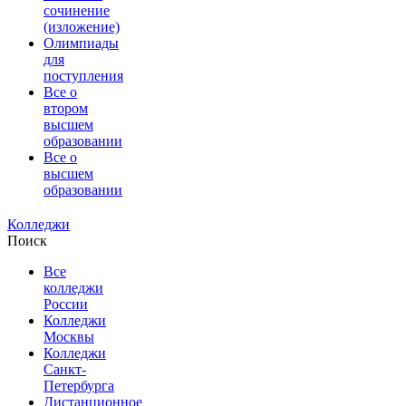
сочинение
(изложение)
Олимпиады
для
поступления
Все о
втором
высшем
образовании
Все о
высшем
образовании
Колледжи
Поиск
Все
колледжи
России
Колледжи
Москвы
Колледжи
Санкт-
Петербурга
Дистанционное