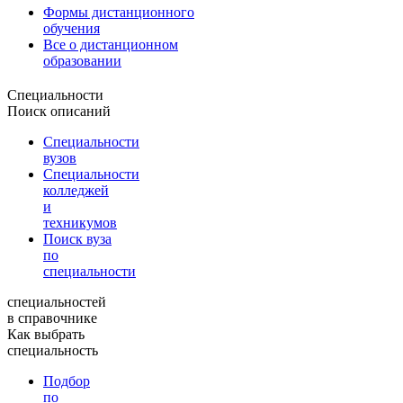
Формы дистанционного
обучения
Все о дистанционном
образовании
Специальности
Поиск описаний
Специальности
вузов
Специальности
колледжей
и
техникумов
Поиск вуза
по
специальности
специальностей
в справочнике
Как выбрать
специальность
Подбор
по