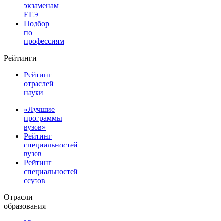
экзаменам
ЕГЭ
Подбор
по
профессиям
Рейтинги
Рейтинг
отраслей
науки
«Лучшие
программы
вузов»
Рейтинг
специальностей
вузов
Рейтинг
специальностей
ссузов
Отрасли
образования