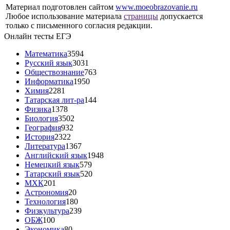
Материал подготовлен сайтом
www.moeobrazovanie.ru
Любое использование материала
страницы
допускается
только с письменного согласия редакции.
Онлайн тесты ЕГЭ
Математика
3594
Русский язык
3031
Обществознание
763
Информатика
1950
Химия
2281
Татарская лит-ра
144
Физика
1378
Биология
3502
География
932
История
2322
Литература
1367
Английский язык
1948
Немецкий язык
579
Татарский язык
520
МХК
201
Астрономия
20
Технология
180
Физкультура
239
ОБЖ
100
Экономика
80