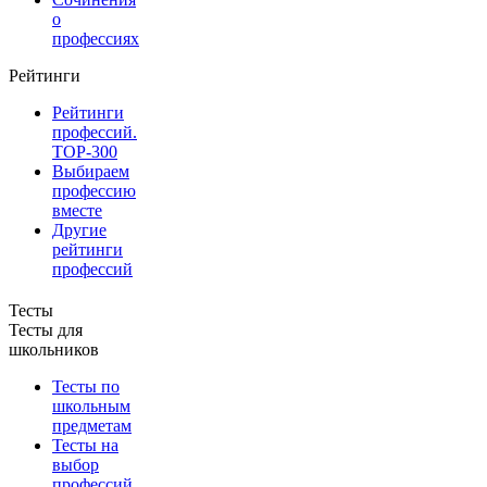
о
профессиях
Рейтинги
Рейтинги
профессий.
TOP-300
Выбираем
профессию
вместе
Другие
рейтинги
профессий
Тесты
Тесты для
школьников
Тесты по
школьным
предметам
Тесты на
выбор
профессий