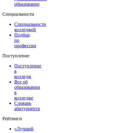
образование
Специальности
Специальности
колледжей
Подбор
по
профессии
Поступление
Поступление
в
колледж
Все об
образовании
в
колледже
Словарь
абитуриента
Рейтинги
«Лучший