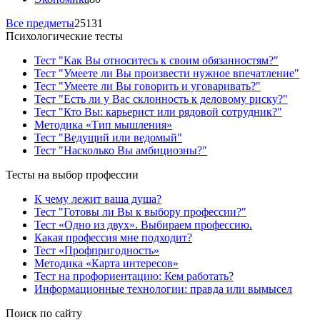
Все предметы
25131
Психологические тесты
Тест "Как Вы относитесь к своим обязанностям?"
Тест "Умеете ли Вы произвести нужное впечатление"
Тест "Умеете ли Вы говорить и уговаривать?"
Тест "Есть ли у Вас склонность к деловому риску?"
Тест "Кто Вы: карьерист или рядовой сотрудник?"
Методика «Тип мышления»
Тест "Ведущий или ведомый"
Тест "Насколько Вы амбициозны?"
Тесты на выбор профессии
К чему лежит ваша душа?
Тест "Готовы ли Вы к выбору профессии?"
Тест «Одно из двух». Выбираем профессию.
Какая профессия мне подходит?
Тест «Профпригодность»
Методика «Карта интересов»
Тест на профориентацию: Кем работать?
Информационные технологии: правда или вымысел
Поиск по сайту