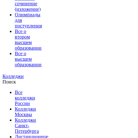
сочинение
(изложение)
Олимпиады
для
поступления
Все о
втором
высшем
образовании
Все о
высшем
образовании
Колледжи
Поиск
Все
колледжи
России
Колледжи
Москвы
Колледжи
Санкт-
Петербурга
Дистанционное