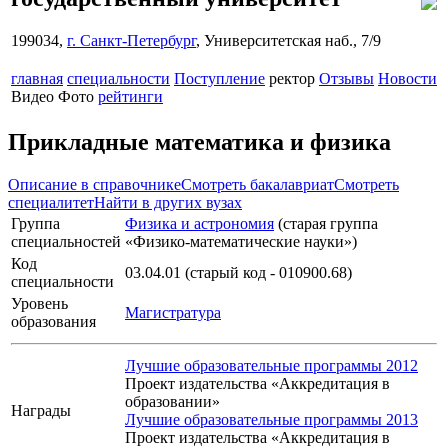
199034,
г. Санкт-Петербург
, Университетская наб., 7/9
главная
специальности
Поступление
ректор
Отзывы
Новости
Видео
Фото
рейтинги
Прикладные математика и физика
Описание в справочнике
Смотреть бакалавриат
Смотреть
специалитет
Найти в других вузах
Группа
Физика и астрономия
(старая группа
специальностей
«Физико-математические науки»)
Код
03.04.01 (старый код - 010900.68)
специальности
Уровень
Магистратура
образования
Лучшие образовательные программы 2012
Проект издательства «Аккредитация в
образовании»
Награды
Лучшие образовательные программы 2013
Проект издательства «Аккредитация в