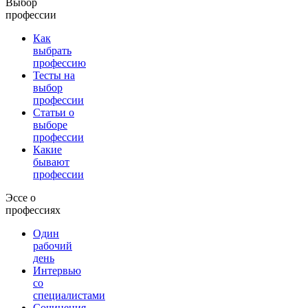
Выбор
профессии
Как
выбрать
профессию
Тесты на
выбор
профессии
Статьи о
выборе
профессии
Какие
бывают
профессии
Эссе о
профессиях
Один
рабочий
день
Интервью
со
специалистами
Сочинения