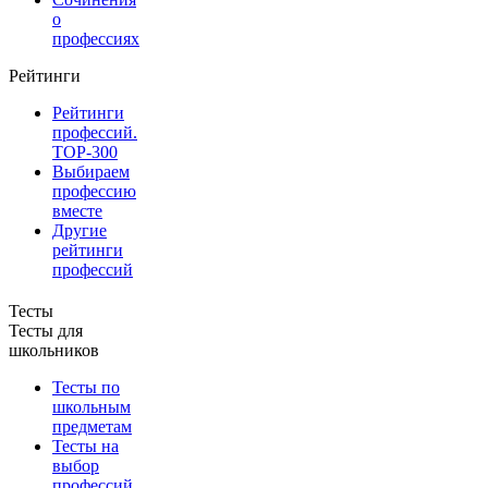
о
профессиях
Рейтинги
Рейтинги
профессий.
TOP-300
Выбираем
профессию
вместе
Другие
рейтинги
профессий
Тесты
Тесты для
школьников
Тесты по
школьным
предметам
Тесты на
выбор
профессий