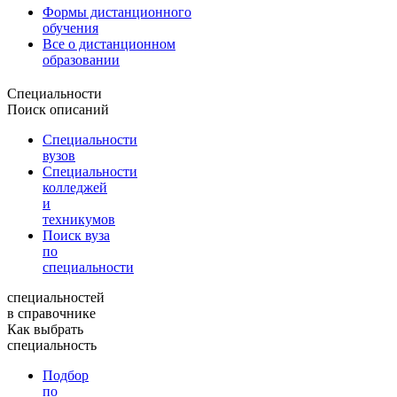
Формы дистанционного
обучения
Все о дистанционном
образовании
Специальности
Поиск описаний
Специальности
вузов
Специальности
колледжей
и
техникумов
Поиск вуза
по
специальности
специальностей
в справочнике
Как выбрать
специальность
Подбор
по