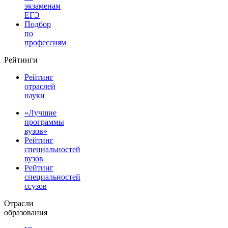
экзаменам
ЕГЭ
Подбор
по
профессиям
Рейтинги
Рейтинг
отраслей
науки
«Лучшие
программы
вузов»
Рейтинг
специальностей
вузов
Рейтинг
специальностей
ссузов
Отрасли
образования