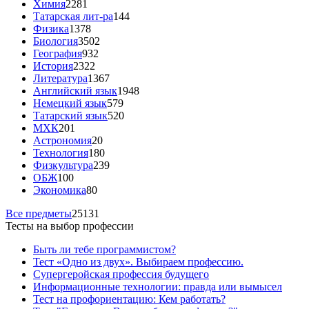
Химия
2281
Татарская лит-ра
144
Физика
1378
Биология
3502
География
932
История
2322
Литература
1367
Английский язык
1948
Немецкий язык
579
Татарский язык
520
МХК
201
Астрономия
20
Технология
180
Физкультура
239
ОБЖ
100
Экономика
80
Все предметы
25131
Тесты на выбор профессии
Быть ли тебе программистом?
Тест «Одно из двух». Выбираем профессию.
Супергеройская профессия будущего
Информационные технологии: правда или вымысел
Тест на профориентацию: Кем работать?