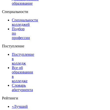
образование
Специальности
Специальности
колледжей
Подбор
по
профессии
Поступление
Поступление
в
колледж
Все об
образовании
в
колледже
Словарь
абитуриента
Рейтинги
«Лучший