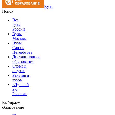
Вузы
Поиск
Все
вузы
России
Вузы
Москвы
Вузы
Санкт-
Петербурга
Дистанционное
образование
Отзывы
о вузах
Рейтинги
вузов
«Лучший
вуз
России»
Выбираем
образование