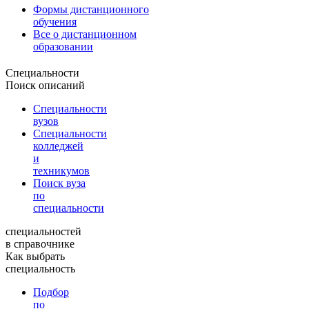
Формы дистанционного
обучения
Все о дистанционном
образовании
Специальности
Поиск описаний
Специальности
вузов
Специальности
колледжей
и
техникумов
Поиск вуза
по
специальности
специальностей
в справочнике
Как выбрать
специальность
Подбор
по