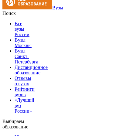
Вузы
Поиск
Все
вузы
России
Вузы
Москвы
Вузы
Санкт-
Петербурга
Дистанционное
образование
Отзывы
о вузах
Рейтинги
вузов
«Лучший
вуз
России»
Выбираем
образование