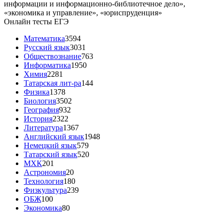
информации и информационно-библиотечное дело»,
«экономика и управление», «юриспруденция»
Онлайн тесты ЕГЭ
Математика
3594
Русский язык
3031
Обществознание
763
Информатика
1950
Химия
2281
Татарская лит-ра
144
Физика
1378
Биология
3502
География
932
История
2322
Литература
1367
Английский язык
1948
Немецкий язык
579
Татарский язык
520
МХК
201
Астрономия
20
Технология
180
Физкультура
239
ОБЖ
100
Экономика
80