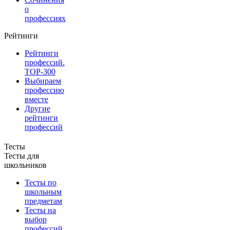
о
профессиях
Рейтинги
Рейтинги
профессий.
TOP-300
Выбираем
профессию
вместе
Другие
рейтинги
профессий
Тесты
Тесты для
школьников
Тесты по
школьным
предметам
Тесты на
выбор
профессий