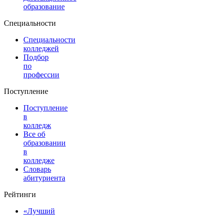
образование
Специальности
Специальности
колледжей
Подбор
по
профессии
Поступление
Поступление
в
колледж
Все об
образовании
в
колледже
Словарь
абитуриента
Рейтинги
«Лучший