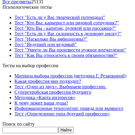
Все предметы
25131
Психологические тесты
Тест "Есть ли у Вас творческий потенциал"
Тест "Кто Вы: карьерист или рядовой сотрудник?"
Тест "Кто Вы - капитан, рулевой или пассажир?"
Тест "Есть ли у Вас склонность к деловому риску?"
Тест "Насколько Вы амбициозны?"
Тест "Ведущий или ведомый"
Тест "Умеете ли Вы произвести нужное впечатление"
Тест "Как Вы относитесь к своим обязанностям?"
Тесты на выбор профессии
Матрица выбора профессии (методика Г. Резапкиной)
Какая профессия мне подходит?
Тест «Одно из двух». Выбираем профессию.
Супергеройская профессия будущего
Методика «Карта интересов»
К чему лежит ваша душа?
Информационные технологии: правда или вымысел
Тест «Определение типа будущей профессии»
Поиск по сайту
Найти