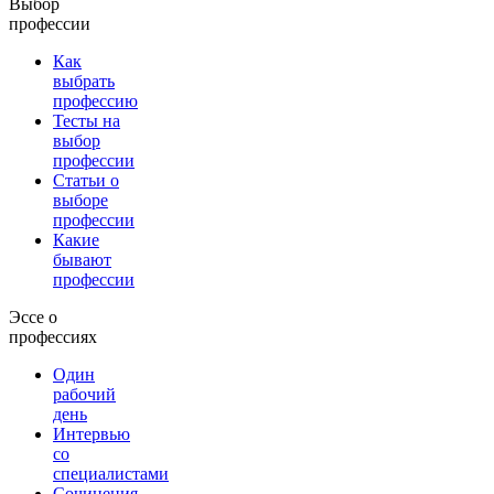
Выбор
профессии
Как
выбрать
профессию
Тесты на
выбор
профессии
Статьи о
выборе
профессии
Какие
бывают
профессии
Эссе о
профессиях
Один
рабочий
день
Интервью
со
специалистами
Сочинения