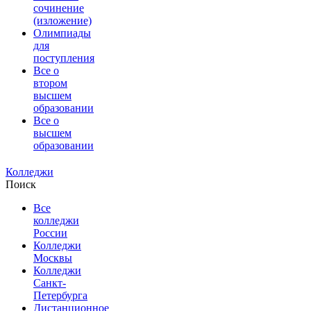
сочинение
(изложение)
Олимпиады
для
поступления
Все о
втором
высшем
образовании
Все о
высшем
образовании
Колледжи
Поиск
Все
колледжи
России
Колледжи
Москвы
Колледжи
Санкт-
Петербурга
Дистанционное