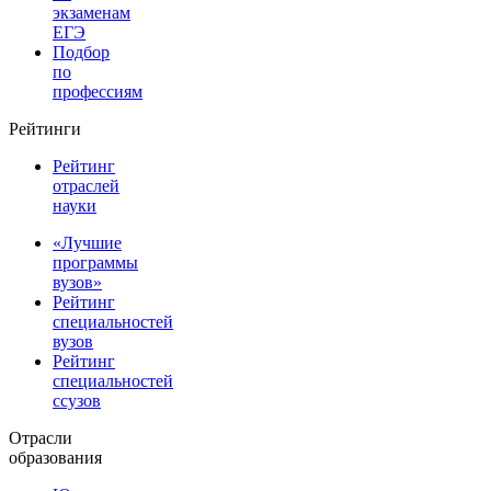
экзаменам
ЕГЭ
Подбор
по
профессиям
Рейтинги
Рейтинг
отраслей
науки
«Лучшие
программы
вузов»
Рейтинг
специальностей
вузов
Рейтинг
специальностей
ссузов
Отрасли
образования