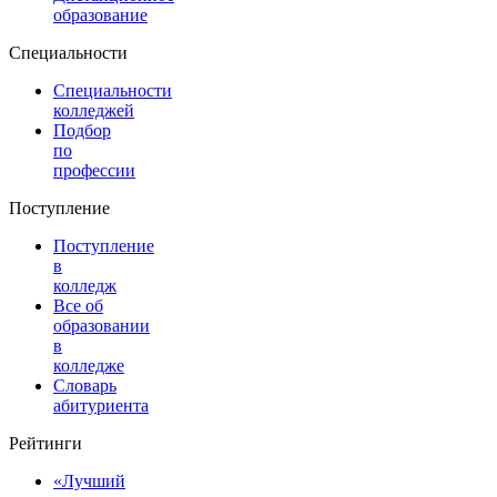
образование
Специальности
Специальности
колледжей
Подбор
по
профессии
Поступление
Поступление
в
колледж
Все об
образовании
в
колледже
Словарь
абитуриента
Рейтинги
«Лучший