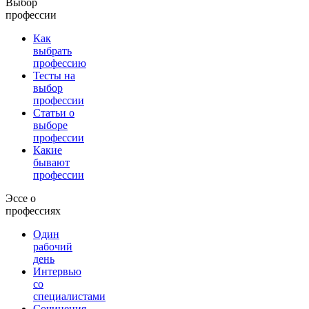
Выбор
профессии
Как
выбрать
профессию
Тесты на
выбор
профессии
Статьи о
выборе
профессии
Какие
бывают
профессии
Эссе о
профессиях
Один
рабочий
день
Интервью
со
специалистами
Сочинения