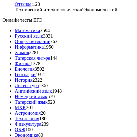
Отзывы
:
12
3
Технический и технологический
Экономический
Онлайн тесты ЕГЭ
Математика
3594
Русский язык
3031
Обществознание
763
Информатика
1950
Химия
2281
Татарская лит-ра
144
Физика
1378
Биология
3502
География
932
История
2322
Литература
1367
Английский язык
1948
Немецкий язык
579
Татарский язык
520
МХК
201
Астрономия
20
Технология
180
Физкультура
239
ОБЖ
100
Экономика
80