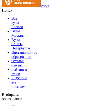
Вузы
Поиск
Все
вузы
России
Вузы
Москвы
Вузы
Санкт-
Петербурга
Дистанционное
образование
Отзывы
о вузах
Рейтинги
вузов
«Лучший
вуз
России»
Выбираем
образование