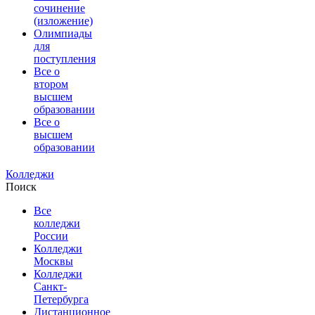
сочинение
(изложение)
Олимпиады
для
поступления
Все о
втором
высшем
образовании
Все о
высшем
образовании
Колледжи
Поиск
Все
колледжи
России
Колледжи
Москвы
Колледжи
Санкт-
Петербурга
Дистанционное