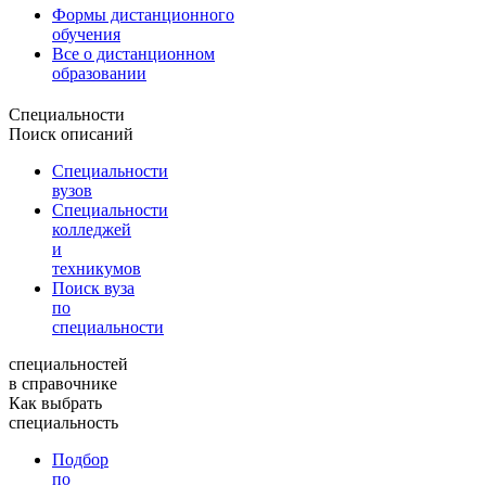
Формы дистанционного
обучения
Все о дистанционном
образовании
Специальности
Поиск описаний
Специальности
вузов
Специальности
колледжей
и
техникумов
Поиск вуза
по
специальности
специальностей
в справочнике
Как выбрать
специальность
Подбор
по