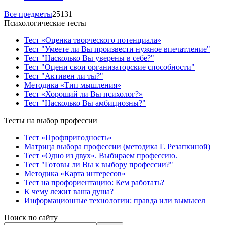
Все предметы
25131
Психологические тесты
Тест «Оценка творческого потенциала»
Тест "Умеете ли Вы произвести нужное впечатление"
Тест "Насколько Вы уверены в себе?"
Тест "Оцени свои организаторские способности"
Тест "Активен ли ты?"
Методика «Тип мышления»
Тест «Хороший ли Вы психолог?»
Тест "Насколько Вы амбициозны?"
Тесты на выбор профессии
Тест «Профпригодность»
Матрица выбора профессии (методика Г. Резапкиной)
Тест «Одно из двух». Выбираем профессию.
Тест "Готовы ли Вы к выбору профессии?"
Методика «Карта интересов»
Тест на профориентацию: Кем работать?
К чему лежит ваша душа?
Информационные технологии: правда или вымысел
Поиск по сайту