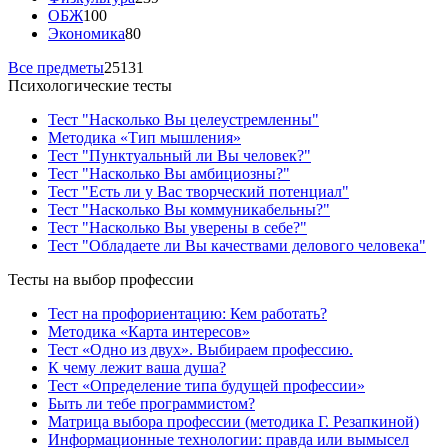
ОБЖ
100
Экономика
80
Все предметы
25131
Психологические тесты
Тест "Насколько Вы целеустремленны"
Методика «Тип мышления»
Тест "Пунктуальный ли Вы человек?"
Тест "Насколько Вы амбициозны?"
Тест "Есть ли у Вас творческий потенциал"
Тест "Насколько Вы коммуникабельны?"
Тест "Насколько Вы уверены в себе?"
Тест "Обладаете ли Вы качествами делового человека"
Тесты на выбор профессии
Тест на профориентацию: Кем работать?
Методика «Карта интересов»
Тест «Одно из двух». Выбираем профессию.
К чему лежит ваша душа?
Тест «Определение типа будущей профессии»
Быть ли тебе программистом?
Матрица выбора профессии (методика Г. Резапкиной)
Информационные технологии: правда или вымысел