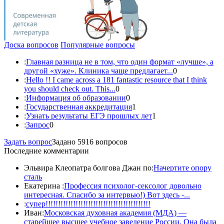
Доска вопросов
Популярные вопросы
:
Главная разница не в том, что один формат «лучше», а
другой «хуже». Клиника чаще предлагает...
0
:
Hello !! I came across a 181 fantastic resource that I think
you should check out. This...
0
:
Информация об образовании
0
:
Государственная аккредитация
1
:
Узнать результаты ЕГЭ прошлых лет
1
:
Запрос
0
Задать вопрос
Задано 5916 вопросов
Последние комментарии
Эльвира Клеопатра болгова Джан по:
Начертите опору
сталь
Екатерина :
Профессия психолог-сексолог довольно
интересная. Спасибо за интервью!) Вот здесь -...
:
супер!!!!!!!!!!!!!!!!!!!!!!!!!!!!!!!!!!!!!!!!!!
Иван:
Московская духовная академия (МДА) —
старейшее высшее учебное заведение России. Она была