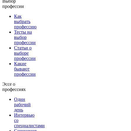
Выбор
профессии
Как
выбрать
профессию
Тесты на
выбор
профессии
Статьи о
выборе
профессии
Какие
бывают
профессии
Эссе о
профессиях
Один
рабочий
день
Интервью
со
специалистами
Сочинения