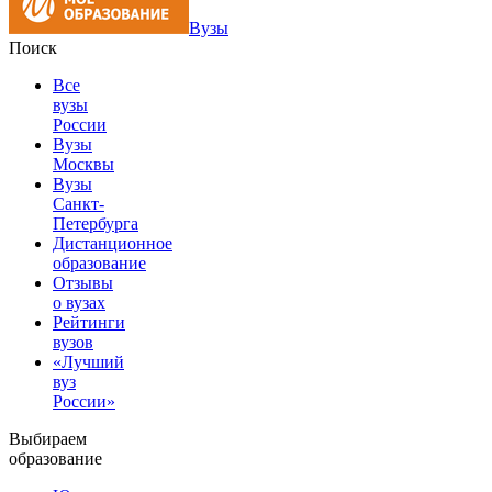
Вузы
Поиск
Все
вузы
России
Вузы
Москвы
Вузы
Санкт-
Петербурга
Дистанционное
образование
Отзывы
о вузах
Рейтинги
вузов
«Лучший
вуз
России»
Выбираем
образование