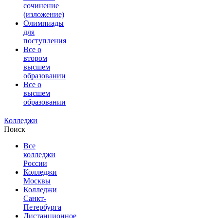
сочинение
(изложение)
Олимпиады
для
поступления
Все о
втором
высшем
образовании
Все о
высшем
образовании
Колледжи
Поиск
Все
колледжи
России
Колледжи
Москвы
Колледжи
Санкт-
Петербурга
Дистанционное