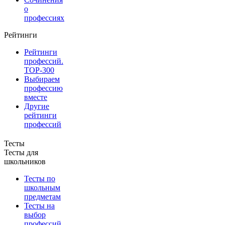
о
профессиях
Рейтинги
Рейтинги
профессий.
TOP-300
Выбираем
профессию
вместе
Другие
рейтинги
профессий
Тесты
Тесты для
школьников
Тесты по
школьным
предметам
Тесты на
выбор
профессий