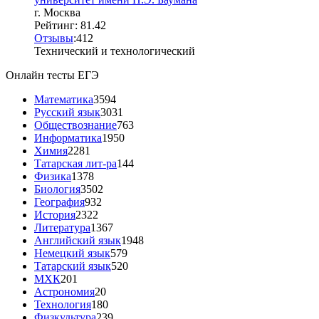
г. Москва
Рейтинг: 81.42
Отзывы
:
4
1
2
Технический и технологический
Онлайн тесты ЕГЭ
Математика
3594
Русский язык
3031
Обществознание
763
Информатика
1950
Химия
2281
Татарская лит-ра
144
Физика
1378
Биология
3502
География
932
История
2322
Литература
1367
Английский язык
1948
Немецкий язык
579
Татарский язык
520
МХК
201
Астрономия
20
Технология
180
Физкультура
239