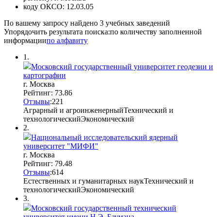
коду ОКСО:
12.03.05
По вашему запросу найдено
3
учебных заведений
Упорядочить результата поиска:
по количеству заполненной
информации
по алфавиту
1.
Московский государственный университет геодезии и
картографии
г. Москва
Рейтинг: 73.86
Отзывы
:
2
2
1
Аграрный и агроинженерный
Технический и
технологический
Экономический
2.
Национальный исследовательский ядерный
университет "МИФИ"
г. Москва
Рейтинг: 79.48
Отзывы
:
6
1
4
Естественных и гуманитарных наук
Технический и
технологический
Экономический
3.
Московский государственный технический
университет имени Н.Э. Баумана