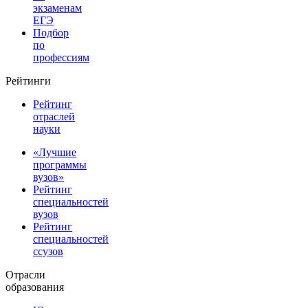
экзаменам
ЕГЭ
Подбор
по
профессиям
Рейтинги
Рейтинг
отраслей
науки
«Лучшие
программы
вузов»
Рейтинг
специальностей
вузов
Рейтинг
специальностей
ссузов
Отрасли
образования