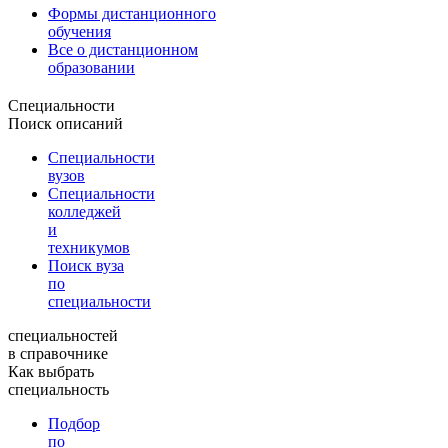
Формы дистанционного
обучения
Все о дистанционном
образовании
Специальности
Поиск описаний
Специальности
вузов
Специальности
колледжей
и
техникумов
Поиск вуза
по
специальности
специальностей
в справочнике
Как выбрать
специальность
Подбор
по