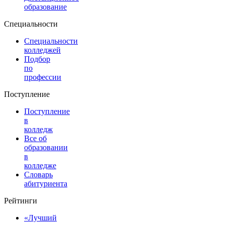
образование
Специальности
Специальности
колледжей
Подбор
по
профессии
Поступление
Поступление
в
колледж
Все об
образовании
в
колледже
Словарь
абитуриента
Рейтинги
«Лучший