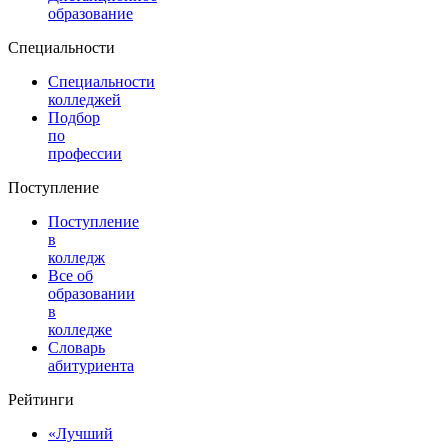
образование
Специальности
Специальности
колледжей
Подбор
по
профессии
Поступление
Поступление
в
колледж
Все об
образовании
в
колледже
Словарь
абитуриента
Рейтинги
«Лучший