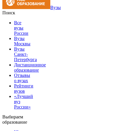
Вузы
Поиск
Все
вузы
России
Вузы
Москвы
Вузы
Санкт-
Петербурга
Дистанционное
образование
Отзывы
о вузах
Рейтинги
вузов
«Лучший
вуз
России»
Выбираем
образование