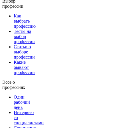
Выбор
профессии
Как
выбрать
профессию
Тесты на
выбор
профессии
Статьи о
выборе
профессии
Какие
бывают
профессии
Эссе о
профессиях
Один
рабочий
день
Интервью
со
специалистами
Сочинения