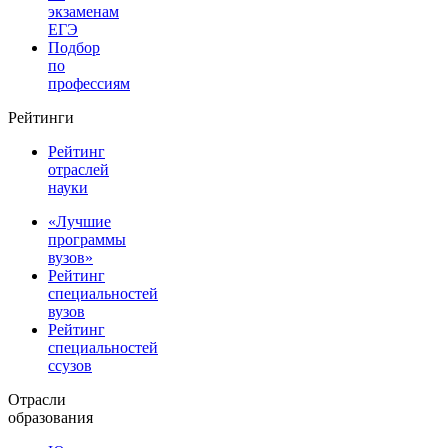
экзаменам
ЕГЭ
Подбор
по
профессиям
Рейтинги
Рейтинг
отраслей
науки
«Лучшие
программы
вузов»
Рейтинг
специальностей
вузов
Рейтинг
специальностей
ссузов
Отрасли
образования