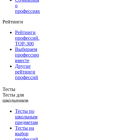
о
профессиях
Рейтинги
Рейтинги
профессий.
TOP-300
Выбираем
профессию
вместе
Другие
рейтинги
профессий
Тесты
Тесты для
школьников
Тесты по
школьным
предметам
Тесты на
выбор
профессий