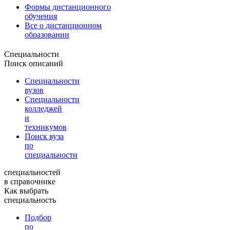
Формы дистанционного
обучения
Все о дистанционном
образовании
Специальности
Поиск описаний
Специальности
вузов
Специальности
колледжей
и
техникумов
Поиск вуза
по
специальности
специальностей
в справочнике
Как выбрать
специальность
Подбор
по