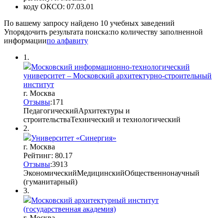
коду ОКСО:
07.03.01
По вашему запросу найдено
10
учебных заведений
Упорядочить результата поиска:
по количеству заполненной
информации
по алфавиту
1.
Московский информационно-технологический
университет – Московский архитектурно-строительный
институт
г. Москва
Отзывы
:
17
1
Педагогический
Архитектуры и
строительства
Технический и технологический
2.
Университет «Синергия»
г. Москва
Рейтинг: 80.17
Отзывы
:
39
1
3
Экономический
Медицинский
Общественнонаучный
(гуманитарный)
3.
Московский архитектурный институт
(государственная академия)
г. Москва