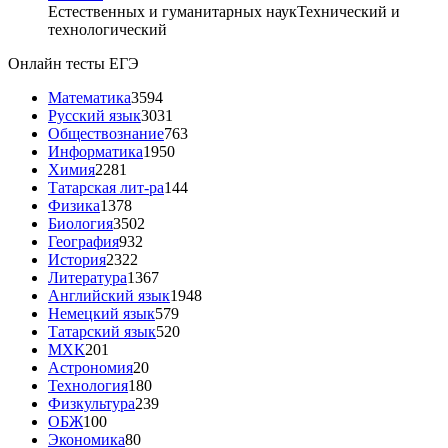
Естественных и гуманитарных наук
Технический и
технологический
Онлайн тесты ЕГЭ
Математика
3594
Русский язык
3031
Обществознание
763
Информатика
1950
Химия
2281
Татарская лит-ра
144
Физика
1378
Биология
3502
География
932
История
2322
Литература
1367
Английский язык
1948
Немецкий язык
579
Татарский язык
520
МХК
201
Астрономия
20
Технология
180
Физкультура
239
ОБЖ
100
Экономика
80