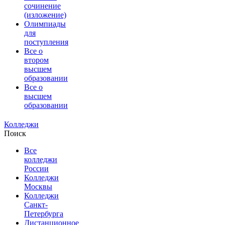
сочинение
(изложение)
Олимпиады
для
поступления
Все о
втором
высшем
образовании
Все о
высшем
образовании
Колледжи
Поиск
Все
колледжи
России
Колледжи
Москвы
Колледжи
Санкт-
Петербурга
Дистанционное