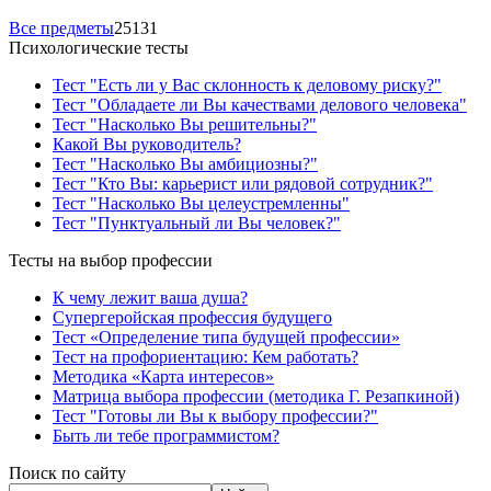
Все предметы
25131
Психологические тесты
Тест "Есть ли у Вас склонность к деловому риску?"
Тест "Обладаете ли Вы качествами делового человека"
Тест "Насколько Вы решительны?"
Какой Вы руководитель?
Тест "Насколько Вы амбициозны?"
Тест "Кто Вы: карьерист или рядовой сотрудник?"
Тест "Насколько Вы целеустремленны"
Тест "Пунктуальный ли Вы человек?"
Тесты на выбор профессии
К чему лежит ваша душа?
Супергеройская профессия будущего
Тест «Определение типа будущей профессии»
Тест на профориентацию: Кем работать?
Методика «Карта интересов»
Матрица выбора профессии (методика Г. Резапкиной)
Тест "Готовы ли Вы к выбору профессии?"
Быть ли тебе программистом?
Поиск по сайту