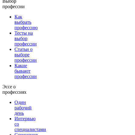
Выбор
профессии
Как
выбрать
профессию
Тесты на
выбор
профессии
Статьи о
выборе
профессии
Какие
бывают
профессии
Эссе о
профессиях
Один
рабочий
день
Интервью
со
специалистами
Сочинения