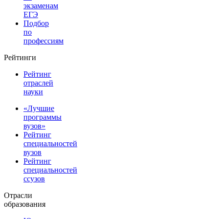
экзаменам
ЕГЭ
Подбор
по
профессиям
Рейтинги
Рейтинг
отраслей
науки
«Лучшие
программы
вузов»
Рейтинг
специальностей
вузов
Рейтинг
специальностей
ссузов
Отрасли
образования