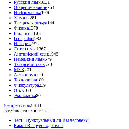
Русский язык
3031
Обществознание
763
Информатика
1950
Химия
2281
Татарская лит-ра
144
Физика
1378
Биология
3502
География
932
История
2322
Литература
1367
Английский язык
1948
Немецкий язык
579
Татарский язык
520
МХК
201
Астрономия
20
Технология
180
Физкультура
239
ОБЖ
100
Экономика
80
Все предметы
25131
Психологические тесты
Тест "Пунктуальный ли Вы человек?"
Какой Вы руководитель?