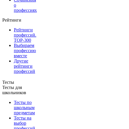
о
профессиях
Рейтинги
Рейтинги
профессий.
TOP-300
Выбираем
профессию
вместе
Другие
рейтинги
профессий
Тесты
Тесты для
школьников
Тесты по
школьным
предметам
Тесты на
выбор
профессий