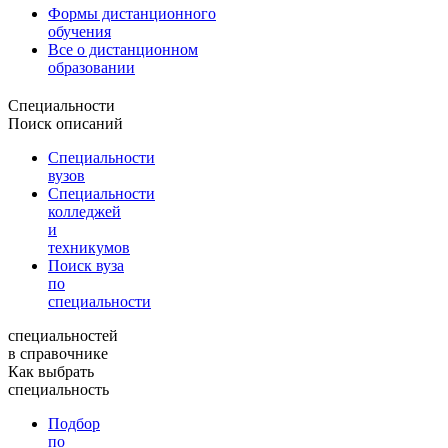
Формы дистанционного
обучения
Все о дистанционном
образовании
Специальности
Поиск описаний
Специальности
вузов
Специальности
колледжей
и
техникумов
Поиск вуза
по
специальности
специальностей
в справочнике
Как выбрать
специальность
Подбор
по