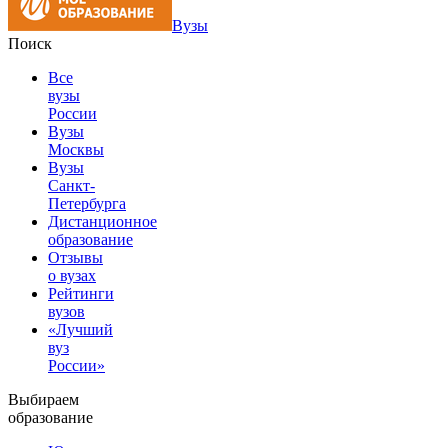
Вузы
Поиск
Все
вузы
России
Вузы
Москвы
Вузы
Санкт-
Петербурга
Дистанционное
образование
Отзывы
о вузах
Рейтинги
вузов
«Лучший
вуз
России»
Выбираем
образование