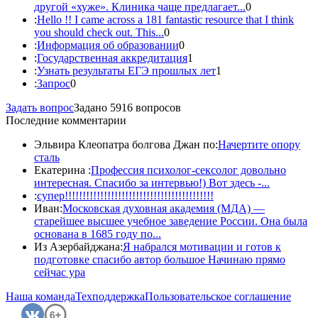
другой «хуже». Клиника чаще предлагает...
0
:
Hello !! I came across a 181 fantastic resource that I think
you should check out. This...
0
:
Информация об образовании
0
:
Государственная аккредитация
1
:
Узнать результаты ЕГЭ прошлых лет
1
:
Запрос
0
Задать вопрос
Задано 5916 вопросов
Последние комментарии
Эльвира Клеопатра болгова Джан по:
Начертите опору
сталь
Екатерина :
Профессия психолог-сексолог довольно
интересная. Спасибо за интервью!) Вот здесь -...
:
супер!!!!!!!!!!!!!!!!!!!!!!!!!!!!!!!!!!!!!!!!!!
Иван:
Московская духовная академия (МДА) —
старейшее высшее учебное заведение России. Она была
основана в 1685 году по...
Из Азербайджана:
Я набрался мотивации и готов к
подготовке спасибо автор большое Начинаю прямо
сейчас ура
Наша команда
Техподдержка
Пользовательское соглашение