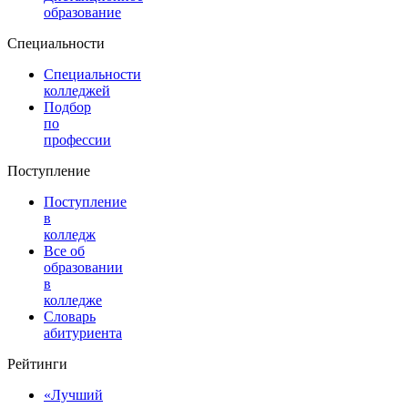
образование
Специальности
Специальности
колледжей
Подбор
по
профессии
Поступление
Поступление
в
колледж
Все об
образовании
в
колледже
Словарь
абитуриента
Рейтинги
«Лучший