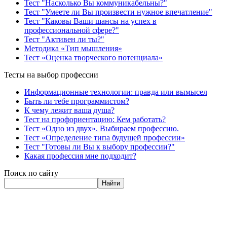
Тест "Насколько Вы коммуникабельны?"
Тест "Умеете ли Вы произвести нужное впечатление"
Тест "Каковы Ваши шансы на успех в
профессиональной сфере?"
Тест "Активен ли ты?"
Методика «Тип мышления»
Тест «Оценка творческого потенциала»
Тесты на выбор профессии
Информационные технологии: правда или вымысел
Быть ли тебе программистом?
К чему лежит ваша душа?
Тест на профориентацию: Кем работать?
Тест «Одно из двух». Выбираем профессию.
Тест «Определение типа будущей профессии»
Тест "Готовы ли Вы к выбору профессии?"
Какая профессия мне подходит?
Поиск по сайту
Найти