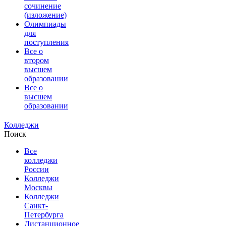
сочинение
(изложение)
Олимпиады
для
поступления
Все о
втором
высшем
образовании
Все о
высшем
образовании
Колледжи
Поиск
Все
колледжи
России
Колледжи
Москвы
Колледжи
Санкт-
Петербурга
Дистанционное