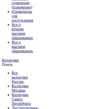
сочинение
(изложение)
Олимпиады
для
поступления
Все о
втором
высшем
образовании
Все о
высшем
образовании
Колледжи
Поиск
Все
колледжи
России
Колледжи
Москвы
Колледжи
Санкт-
Петербурга
Дистанционное