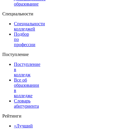
образование
Специальности
Специальности
колледжей
Подбор
по
профессии
Поступление
Поступление
в
колледж
Все об
образовании
в
колледже
Словарь
абитуриента
Рейтинги
«Лучший