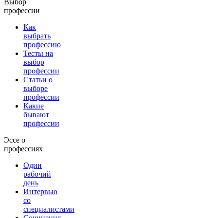
Выбор
профессии
Как
выбрать
профессию
Тесты на
выбор
профессии
Статьи о
выборе
профессии
Какие
бывают
профессии
Эссе о
профессиях
Один
рабочий
день
Интервью
со
специалистами
Сочинения