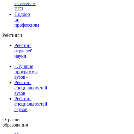
экзаменам
ЕГЭ
Подбор
по
профессиям
Рейтинги
Рейтинг
отраслей
науки
«Лучшие
программы
вузов»
Рейтинг
специальностей
вузов
Рейтинг
специальностей
ссузов
Отрасли
образования