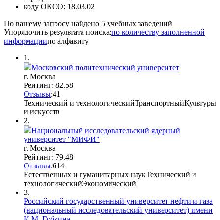
коду ОКСО:
18.03.02
По вашему запросу найдено
5
учебных заведений
Упорядочить результата поиска:
по количеству заполненной
информации
по алфавиту
1.
Московский политехнический университет
г. Москва
Рейтинг: 82.58
Отзывы
:
4
1
Технический и технологический
Транспортный
Культуры
и искусств
2.
Национальный исследовательский ядерный
университет "МИФИ"
г. Москва
Рейтинг: 79.48
Отзывы
:
6
1
4
Естественных и гуманитарных наук
Технический и
технологический
Экономический
3.
Российский государственный университет нефти и газа
(национальный исследовательский университет) имени
И.М. Губкина