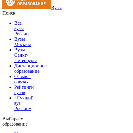
Вузы
Поиск
Все
вузы
России
Вузы
Москвы
Вузы
Санкт-
Петербурга
Дистанционное
образование
Отзывы
о вузах
Рейтинги
вузов
«Лучший
вуз
России»
Выбираем
образование