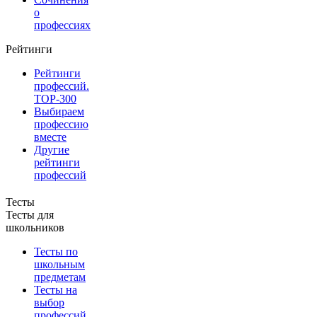
о
профессиях
Рейтинги
Рейтинги
профессий.
TOP-300
Выбираем
профессию
вместе
Другие
рейтинги
профессий
Тесты
Тесты для
школьников
Тесты по
школьным
предметам
Тесты на
выбор
профессий