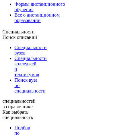
Формы дистанционного
обучения
Все о дистанционном
образовании
Специальности
Поиск описаний
Специальности
вузов
Специальности
колледжей
и
техникумов
Поиск вуза
по
специальности
специальностей
в справочнике
Как выбрать
специальность
Подбор
по