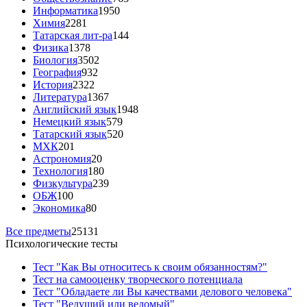
Информатика
1950
Химия
2281
Татарская лит-ра
144
Физика
1378
Биология
3502
География
932
История
2322
Литература
1367
Английский язык
1948
Немецкий язык
579
Татарский язык
520
МХК
201
Астрономия
20
Технология
180
Физкультура
239
ОБЖ
100
Экономика
80
Все предметы
25131
Психологические тесты
Тест "Как Вы относитесь к своим обязанностям?"
Тест на самооценку творческого потенциала
Тест "Обладаете ли Вы качествами делового человека"
Тест "Ведущий или ведомый"