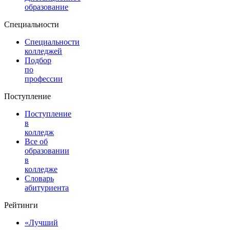
образование
Специальности
Специальности
колледжей
Подбор
по
профессии
Поступление
Поступление
в
колледж
Все об
образовании
в
колледже
Словарь
абитуриента
Рейтинги
«Лучший