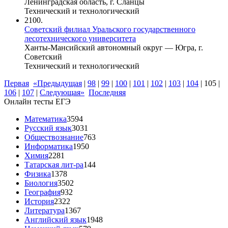
Ленинградская область, г. Сланцы
Технический и технологический
2100.
Советский филиал Уральского государственного
лесотехнического университета
Ханты-Мансийский автономный округ — Югра, г.
Советский
Технический и технологический
Первая
«Предыдущая
|
98
|
99
|
100
|
101
|
102
|
103
|
104
|
105
|
106
|
107
|
Следующая»
Последняя
Онлайн тесты ЕГЭ
Математика
3594
Русский язык
3031
Обществознание
763
Информатика
1950
Химия
2281
Татарская лит-ра
144
Физика
1378
Биология
3502
География
932
История
2322
Литература
1367
Английский язык
1948