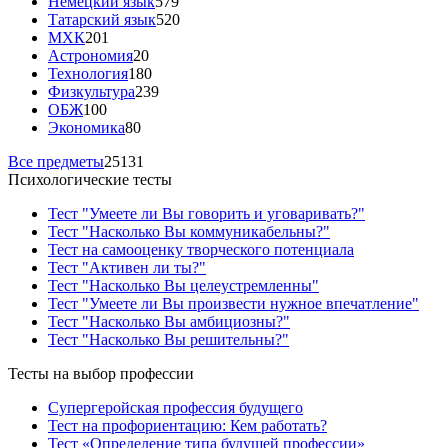
Немецкий язык
579
Татарский язык
520
МХК
201
Астрономия
20
Технология
180
Физкультура
239
ОБЖ
100
Экономика
80
Все предметы
25131
Психологические тесты
Тест "Умеете ли Вы говорить и уговаривать?"
Тест "Насколько Вы коммуникабельны?"
Тест на самооценку творческого потенциала
Тест "Активен ли ты?"
Тест "Насколько Вы целеустремленны"
Тест "Умеете ли Вы произвести нужное впечатление"
Тест "Насколько Вы амбициозны?"
Тест "Насколько Вы решительны?"
Тесты на выбор профессии
Супергеройская профессия будущего
Тест на профориентацию: Кем работать?
Тест «Определение типа будущей профессии»