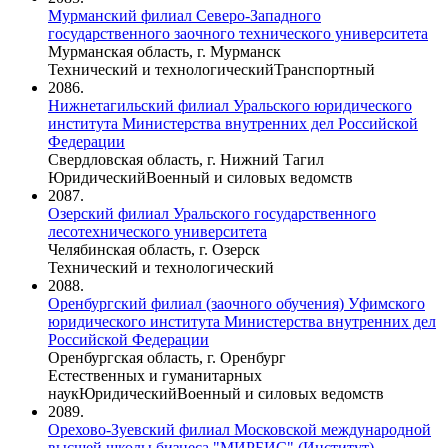
Мурманский филиал Северо-Западного
государственного заочного технического университета
Мурманская область, г. Мурманск
Технический и технологический
Транспортный
2086.
Нижнетагильский филиал Уральского юридического
института Министерства внутренних дел Российской
Федерации
Свердловская область, г. Нижний Тагил
Юридический
Военный и силовых ведомств
2087.
Озерский филиал Уральского государственного
лесотехнического университета
Челябинская область, г. Озерск
Технический и технологический
2088.
Оренбургский филиал (заочного обучения) Уфимского
юридического института Министерства внутренних дел
Российской Федерации
Оренбургская область, г. Оренбург
Естественных и гуманитарных
наук
Юридический
Военный и силовых ведомств
2089.
Орехово-Зуевский филиал Московской международной
высшей школы бизнеса "МИРБИС" (Институт)