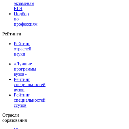
экзаменам
ЕГЭ
Подбор
по
профессиям
Рейтинги
Рейтинг
отраслей
науки
«Лучшие
программы
вузов»
Рейтинг
специальностей
вузов
Рейтинг
специальностей
ссузов
Отрасли
образования