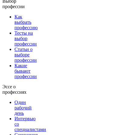
Выбор
профессии
Как
выбрать
профессию
Тесты на
выбор
профессии
Статьи о
выборе
профессии
Какие
бывают
профессии
Эссе о
профессиях
Один
рабочий
день
Интервью
со
специалистами
Сочинения