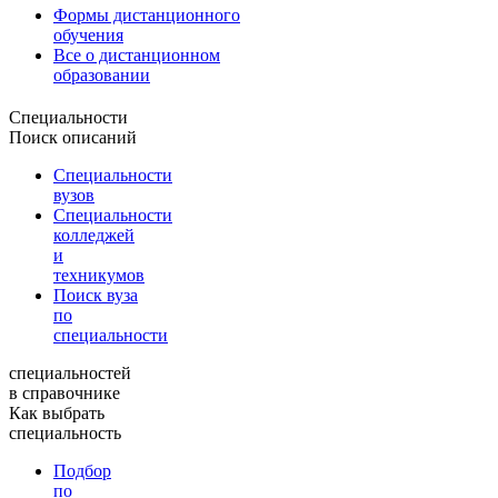
Формы дистанционного
обучения
Все о дистанционном
образовании
Специальности
Поиск описаний
Специальности
вузов
Специальности
колледжей
и
техникумов
Поиск вуза
по
специальности
специальностей
в справочнике
Как выбрать
специальность
Подбор
по