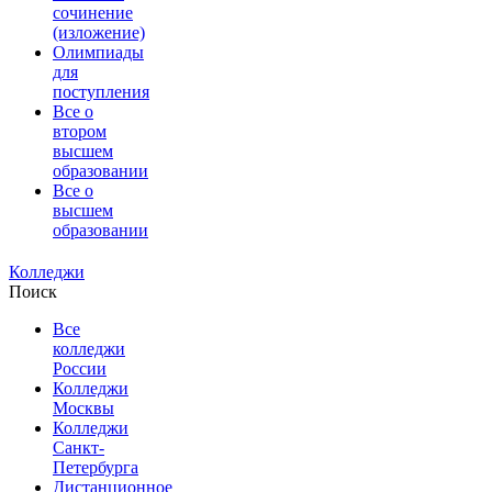
сочинение
(изложение)
Олимпиады
для
поступления
Все о
втором
высшем
образовании
Все о
высшем
образовании
Колледжи
Поиск
Все
колледжи
России
Колледжи
Москвы
Колледжи
Санкт-
Петербурга
Дистанционное