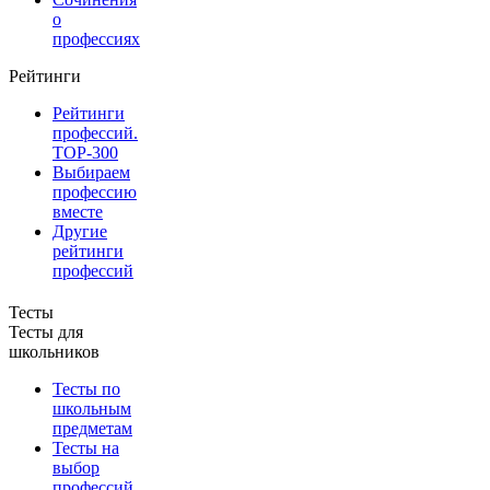
о
профессиях
Рейтинги
Рейтинги
профессий.
TOP-300
Выбираем
профессию
вместе
Другие
рейтинги
профессий
Тесты
Тесты для
школьников
Тесты по
школьным
предметам
Тесты на
выбор
профессий