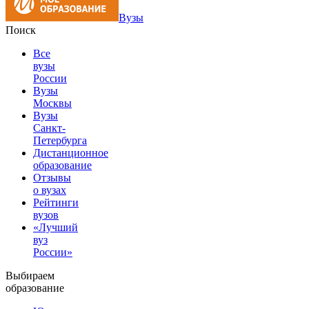
Вузы
Поиск
Все
вузы
России
Вузы
Москвы
Вузы
Санкт-
Петербурга
Дистанционное
образование
Отзывы
о вузах
Рейтинги
вузов
«Лучший
вуз
России»
Выбираем
образование