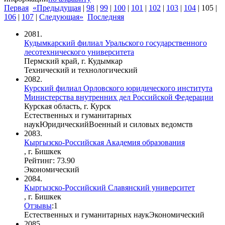
Первая
«Предыдущая
|
98
|
99
|
100
|
101
|
102
|
103
|
104
|
105
|
106
|
107
|
Следующая»
Последняя
2081.
Кудымкарский филиал Уральского государственного
лесотехнического университета
Пермский край, г. Кудымкар
Технический и технологический
2082.
Курский филиал Орловского юридического института
Министерства внутренних дел Российской Федерации
Курская область, г. Курск
Естественных и гуманитарных
наук
Юридический
Военный и силовых ведомств
2083.
Кыргызско-Российская Академия образования
, г. Бишкек
Рейтинг: 73.90
Экономический
2084.
Кыргызско-Российский Славянский университет
, г. Бишкек
Отзывы
:
1
Естественных и гуманитарных наук
Экономический
2085.