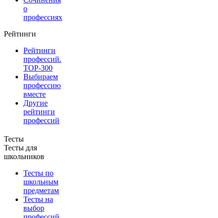
о
профессиях
Рейтинги
Рейтинги
профессий.
TOP-300
Выбираем
профессию
вместе
Другие
рейтинги
профессий
Тесты
Тесты для
школьников
Тесты по
школьным
предметам
Тесты на
выбор
профессий