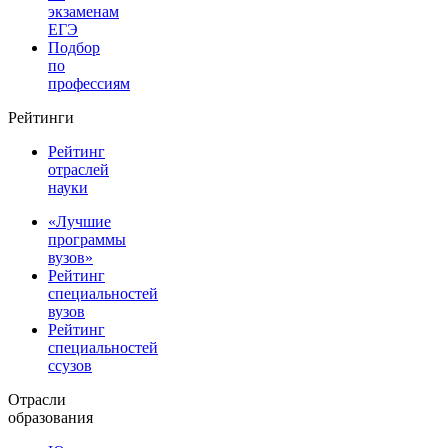
экзаменам
ЕГЭ
Подбор
по
профессиям
Рейтинги
Рейтинг
отраслей
науки
«Лучшие
программы
вузов»
Рейтинг
специальностей
вузов
Рейтинг
специальностей
ссузов
Отрасли
образования