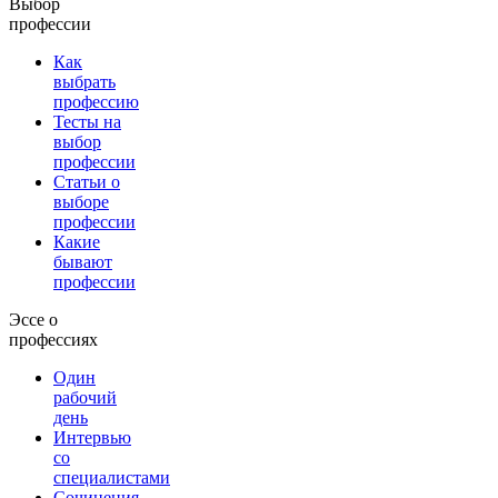
Выбор
профессии
Как
выбрать
профессию
Тесты на
выбор
профессии
Статьи о
выборе
профессии
Какие
бывают
профессии
Эссе о
профессиях
Один
рабочий
день
Интервью
со
специалистами
Сочинения