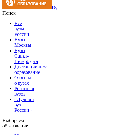
Вузы
Поиск
Все
вузы
России
Вузы
Москвы
Вузы
Санкт-
Петербурга
Дистанционное
образование
Отзывы
о вузах
Рейтинги
вузов
«Лучший
вуз
России»
Выбираем
образование