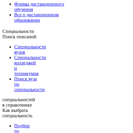
Формы дистанционного
обучения
Все о дистанционном
образовании
Специальности
Поиск описаний
Специальности
вузов
Специальности
колледжей
и
техникумов
Поиск вуза
по
специальности
специальностей
в справочнике
Как выбрать
специальность
Подбор
по