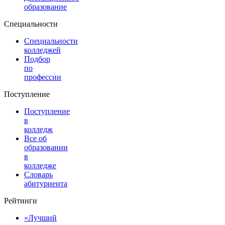
образование
Специальности
Специальности
колледжей
Подбор
по
профессии
Поступление
Поступление
в
колледж
Все об
образовании
в
колледже
Словарь
абитуриента
Рейтинги
«Лучший