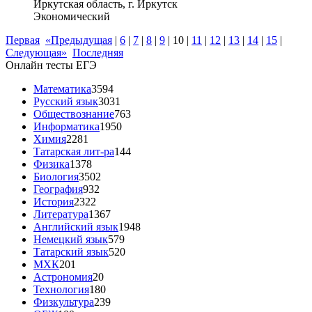
Иркутская область, г. Иркутск
Экономический
Первая
«Предыдущая
|
6
|
7
|
8
|
9
|
10
|
11
|
12
|
13
|
14
|
15
|
Следующая»
Последняя
Онлайн тесты ЕГЭ
Математика
3594
Русский язык
3031
Обществознание
763
Информатика
1950
Химия
2281
Татарская лит-ра
144
Физика
1378
Биология
3502
География
932
История
2322
Литература
1367
Английский язык
1948
Немецкий язык
579
Татарский язык
520
МХК
201
Астрономия
20
Технология
180
Физкультура
239