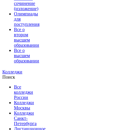
сочинение
(изложение)
Олимпиады
для
поступления
Все о
втором
высшем
образовании
Все о
высшем
образовании
Колледжи
Поиск
Все
колледжи
России
Колледжи
Москвы
Колледжи
Санкт-
Петербурга
Дистанционное