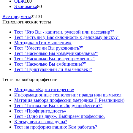
ОБЖ
100
Экономика
80
Все предметы
25131
Психологические тесты
Тест "Кто Вы - капитан, рулевой или пассажир?"
Тест "Есть ли у Вас склонность к деловому риску?"
Методика «Тип мышления»
Тест "Умеете ли Вы руководить?"
Тест "Насколько Вы коммуникабельны?"
Тест "Насколько Вы целеустремленны"
Тест "Насколько Вы амбициозны?"
Тест "Пунктуальный ли Вы человек?"
Тесты на выбор профессии
Методика «Карта интересов»
Информационные технологии: правда или вымысел
Матрица выбора профессии (методика Г. Резапкиной)
Тест "Готовы ли Вы к выбору профессии?"
Тест «Профпригодность»
Тест «Одно из двух». Выбираем профессию.
К чему лежит ваша душа?
Тест на профориентацию: Кем работать?