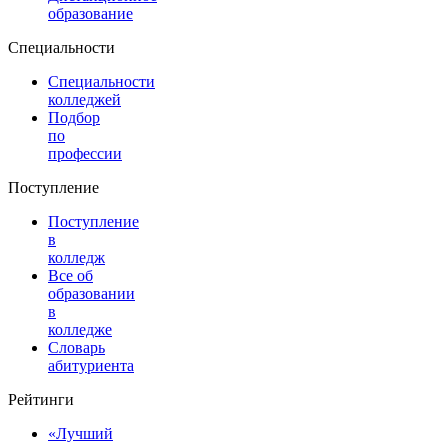
образование
Специальности
Специальности
колледжей
Подбор
по
профессии
Поступление
Поступление
в
колледж
Все об
образовании
в
колледже
Словарь
абитуриента
Рейтинги
«Лучший