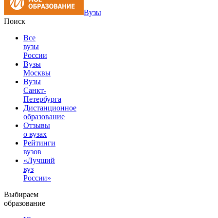
Вузы
Поиск
Все
вузы
России
Вузы
Москвы
Вузы
Санкт-
Петербурга
Дистанционное
образование
Отзывы
о вузах
Рейтинги
вузов
«Лучший
вуз
России»
Выбираем
образование