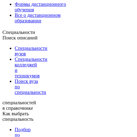
Формы дистанционного
обучения
Все о дистанционном
образовании
Специальности
Поиск описаний
Специальности
вузов
Специальности
колледжей
и
техникумов
Поиск вуза
по
специальности
специальностей
в справочнике
Как выбрать
специальность
Подбор
по