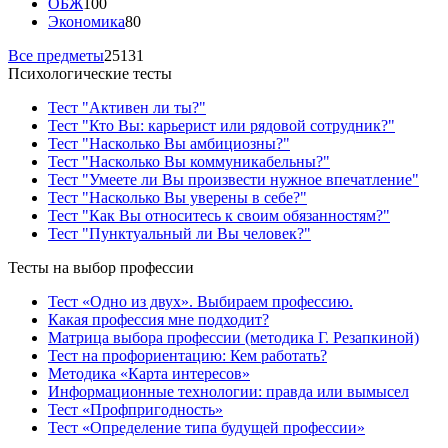
ОБЖ
100
Экономика
80
Все предметы
25131
Психологические тесты
Тест "Активен ли ты?"
Тест "Кто Вы: карьерист или рядовой сотрудник?"
Тест "Насколько Вы амбициозны?"
Тест "Насколько Вы коммуникабельны?"
Тест "Умеете ли Вы произвести нужное впечатление"
Тест "Насколько Вы уверены в себе?"
Тест "Как Вы относитесь к своим обязанностям?"
Тест "Пунктуальный ли Вы человек?"
Тесты на выбор профессии
Тест «Одно из двух». Выбираем профессию.
Какая профессия мне подходит?
Матрица выбора профессии (методика Г. Резапкиной)
Тест на профориентацию: Кем работать?
Методика «Карта интересов»
Информационные технологии: правда или вымысел
Тест «Профпригодность»
Тест «Определение типа будущей профессии»