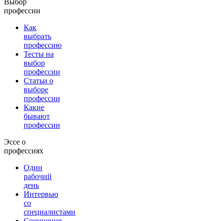
Выбор
профессии
Как
выбрать
профессию
Тесты на
выбор
профессии
Статьи о
выборе
профессии
Какие
бывают
профессии
Эссе о
профессиях
Один
рабочий
день
Интервью
со
специалистами
Сочинения