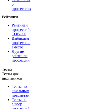
о
профессиях
Рейтинги
Рейтинги
профессий.
TOP-300
Выбираем
профессию
вместе
Другие
рейтинги
профессий
Тесты
Тесты для
школьников
Тесты по
школьным
предметам
Тесты на
выбор
профессий