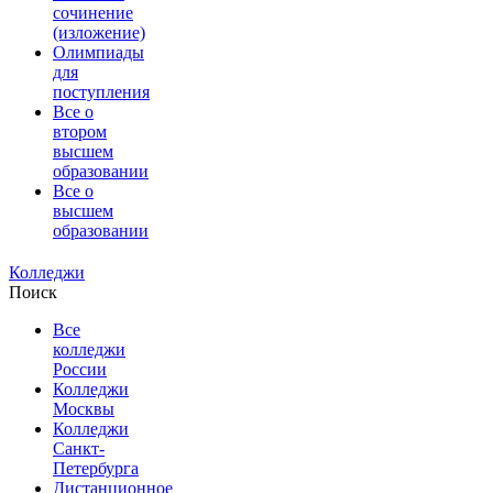
сочинение
(изложение)
Олимпиады
для
поступления
Все о
втором
высшем
образовании
Все о
высшем
образовании
Колледжи
Поиск
Все
колледжи
России
Колледжи
Москвы
Колледжи
Санкт-
Петербурга
Дистанционное