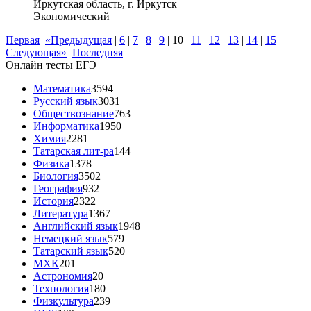
Иркутская область, г. Иркутск
Экономический
Первая
«Предыдущая
|
6
|
7
|
8
|
9
|
10
|
11
|
12
|
13
|
14
|
15
|
Следующая»
Последняя
Онлайн тесты ЕГЭ
Математика
3594
Русский язык
3031
Обществознание
763
Информатика
1950
Химия
2281
Татарская лит-ра
144
Физика
1378
Биология
3502
География
932
История
2322
Литература
1367
Английский язык
1948
Немецкий язык
579
Татарский язык
520
МХК
201
Астрономия
20
Технология
180
Физкультура
239