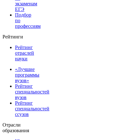
экзаменам
ЕГЭ
Подбор
по
профессиям
Рейтинги
Рейтинг
отраслей
науки
«Лучшие
программы
вузов»
Рейтинг
специальностей
вузов
Рейтинг
специальностей
ссузов
Отрасли
образования