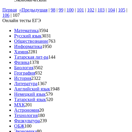
Первая
«Предыдущая
|
98
|
99
|
100
|
101
|
102
|
103
|
104
|
105
|
106
|
107
Онлайн тесты ЕГЭ
Математика
3594
Русский язык
3031
Обществознание
763
Информатика
1950
Химия
2281
Татарская лит-ра
144
Физика
1378
Биология
3502
География
932
История
2322
Литература
1367
Английский язык
1948
Немецкий язык
579
Татарский язык
520
МХК
201
Астрономия
20
Технология
180
Физкультура
239
ОБЖ
100
Экономика
80