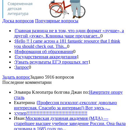
Доска вопросов
Популярные вопросы
:
Главная разница не в том, что один формат «лучше», а
другой «хуже». Клиника чаще предлагает...
0
:
Hello !! I came across a 181 fantastic resource that I think
you should check out. This...
0
:
Информация об образовании
0
:
Государственная аккредитация
1
:
Узнать результаты ЕГЭ прошлых лет
1
:
Запрос
0
Задать вопрос
Задано 5916 вопросов
Последние комментарии
Эльвира Клеопатра болгова Джан по:
Начертите опору
сталь
Екатерина :
Профессия психолог-сексолог довольно
интересная. Спасибо за интервью!) Вот здесь -...
:
супер!!!!!!!!!!!!!!!!!!!!!!!!!!!!!!!!!!!!!!!!!!
Иван:
Московская духовная академия (МДА) —
старейшее высшее учебное заведение России. Она была
основана в 1685 году по...