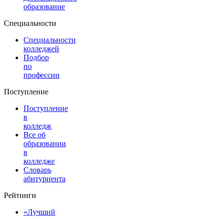
образование
Специальности
Специальности
колледжей
Подбор
по
профессии
Поступление
Поступление
в
колледж
Все об
образовании
в
колледже
Словарь
абитуриента
Рейтинги
«Лучший