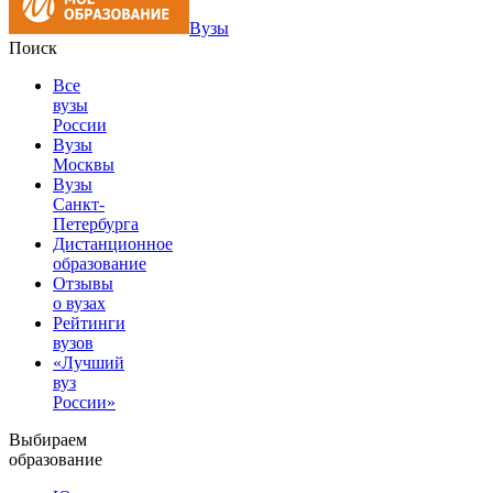
Вузы
Поиск
Все
вузы
России
Вузы
Москвы
Вузы
Санкт-
Петербурга
Дистанционное
образование
Отзывы
о вузах
Рейтинги
вузов
«Лучший
вуз
России»
Выбираем
образование