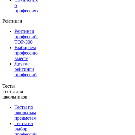
о
профессиях
Рейтинги
Рейтинги
профессий.
TOP-300
Выбираем
профессию
вместе
Другие
рейтинги
профессий
Тесты
Тесты для
школьников
Тесты по
школьным
предметам
Тесты на
выбор
профессий