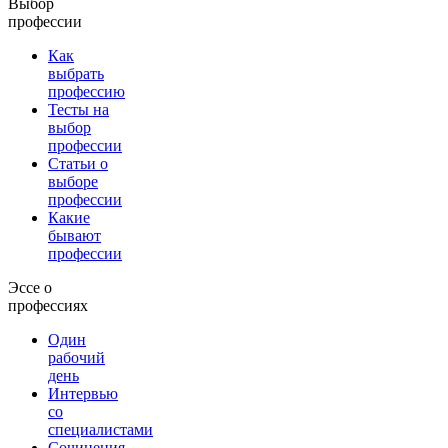
Выбор
профессии
Как
выбрать
профессию
Тесты на
выбор
профессии
Статьи о
выборе
профессии
Какие
бывают
профессии
Эссе о
профессиях
Один
рабочий
день
Интервью
со
специалистами
Сочинения