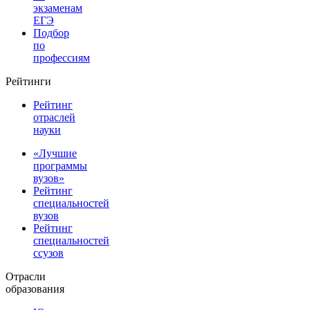
экзаменам
ЕГЭ
Подбор
по
профессиям
Рейтинги
Рейтинг
отраслей
науки
«Лучшие
программы
вузов»
Рейтинг
специальностей
вузов
Рейтинг
специальностей
ссузов
Отрасли
образования