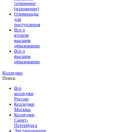
сочинение
(изложение)
Олимпиады
для
поступления
Все о
втором
высшем
образовании
Все о
высшем
образовании
Колледжи
Поиск
Все
колледжи
России
Колледжи
Москвы
Колледжи
Санкт-
Петербурга
Дистанционное