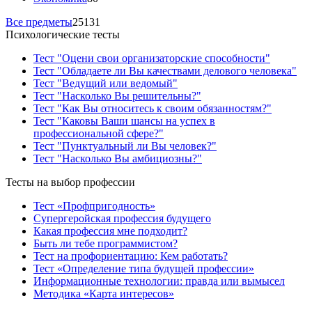
Все предметы
25131
Психологические тесты
Тест "Оцени свои организаторские способности"
Тест "Обладаете ли Вы качествами делового человека"
Тест "Ведущий или ведомый"
Тест "Насколько Вы решительны?"
Тест "Как Вы относитесь к своим обязанностям?"
Тест "Каковы Ваши шансы на успех в
профессиональной сфере?"
Тест "Пунктуальный ли Вы человек?"
Тест "Насколько Вы амбициозны?"
Тесты на выбор профессии
Тест «Профпригодность»
Супергеройская профессия будущего
Какая профессия мне подходит?
Быть ли тебе программистом?
Тест на профориентацию: Кем работать?
Тест «Определение типа будущей профессии»
Информационные технологии: правда или вымысел
Методика «Карта интересов»