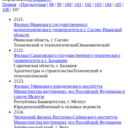
Первая
«Предыдущая
|
98
|
99
|
100
|
101
|
102
|
103
|
104
|
105
|
106
|
107
2121.
Филиал Рязанского государственного
радиотехнического университета в г. Сасово Рязанской
области
Рязанская область, г. Сасово
Технический и технологический
Экономический
2122.
Филиал Саратовского государственного технического
университета в г. Балашове
Саратовская область, г. Балашов
Архитектуры и строительства
Технический и
технологический
2123.
Филиал Уфимского юридического института
Министерства внутренних дел Российской Федерации в
городе Мелеузе
Республика Башкортостан, г. Мелеуз
Юридический
Военный и силовых ведомств
2124.
Читинский филиал Восточно-Сибирского института
Министерства внутренних дел Российской Федерации
Забайкальский край, г. Чита