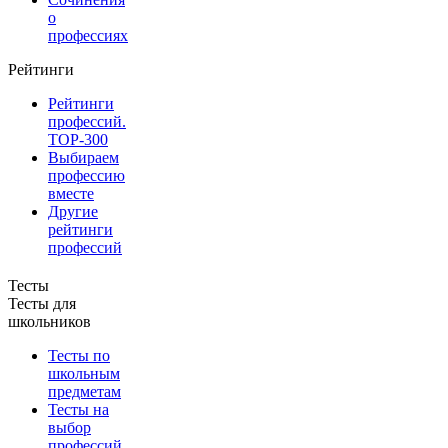
о
профессиях
Рейтинги
Рейтинги
профессий.
TOP-300
Выбираем
профессию
вместе
Другие
рейтинги
профессий
Тесты
Тесты для
школьников
Тесты по
школьным
предметам
Тесты на
выбор
профессий