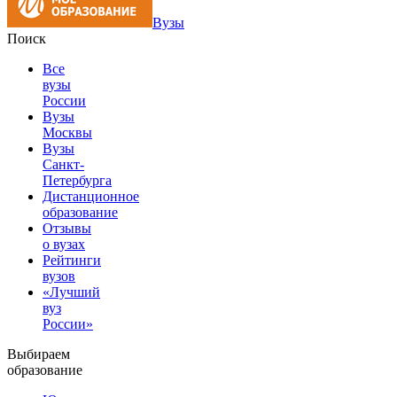
Вузы
Поиск
Все
вузы
России
Вузы
Москвы
Вузы
Санкт-
Петербурга
Дистанционное
образование
Отзывы
о вузах
Рейтинги
вузов
«Лучший
вуз
России»
Выбираем
образование