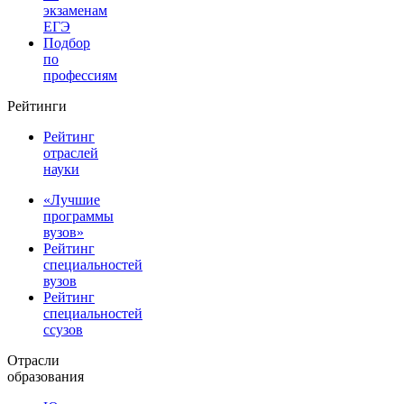
экзаменам
ЕГЭ
Подбор
по
профессиям
Рейтинги
Рейтинг
отраслей
науки
«Лучшие
программы
вузов»
Рейтинг
специальностей
вузов
Рейтинг
специальностей
ссузов
Отрасли
образования