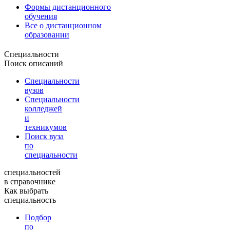
Формы дистанционного
обучения
Все о дистанционном
образовании
Специальности
Поиск описаний
Специальности
вузов
Специальности
колледжей
и
техникумов
Поиск вуза
по
специальности
специальностей
в справочнике
Как выбрать
специальность
Подбор
по