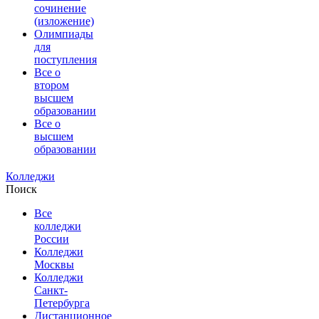
сочинение
(изложение)
Олимпиады
для
поступления
Все о
втором
высшем
образовании
Все о
высшем
образовании
Колледжи
Поиск
Все
колледжи
России
Колледжи
Москвы
Колледжи
Санкт-
Петербурга
Дистанционное