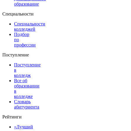
образование
Специальности
Специальности
колледжей
Подбор
по
профессии
Поступление
Поступление
в
колледж
Все об
образовании
в
колледже
Словарь
абитуриента
Рейтинги
«Лучший