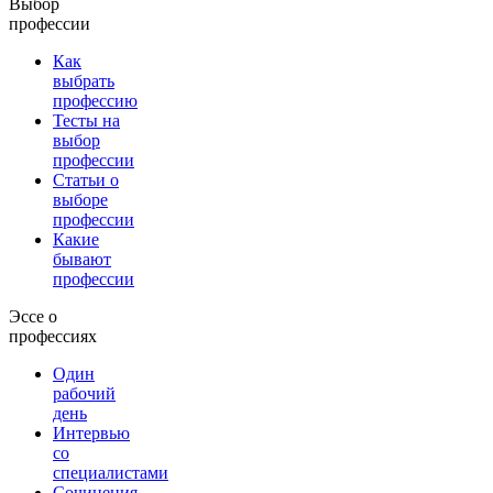
Выбор
профессии
Как
выбрать
профессию
Тесты на
выбор
профессии
Статьи о
выборе
профессии
Какие
бывают
профессии
Эссе о
профессиях
Один
рабочий
день
Интервью
со
специалистами
Сочинения