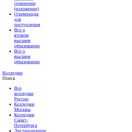
сочинение
(изложение)
Олимпиады
для
поступления
Все о
втором
высшем
образовании
Все о
высшем
образовании
Колледжи
Поиск
Все
колледжи
России
Колледжи
Москвы
Колледжи
Санкт-
Петербурга
Дистанционное