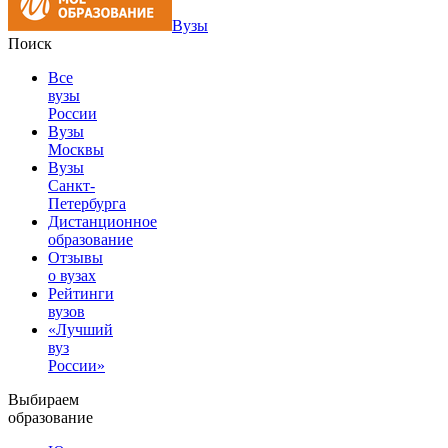
Вузы
Поиск
Все
вузы
России
Вузы
Москвы
Вузы
Санкт-
Петербурга
Дистанционное
образование
Отзывы
о вузах
Рейтинги
вузов
«Лучший
вуз
России»
Выбираем
образование