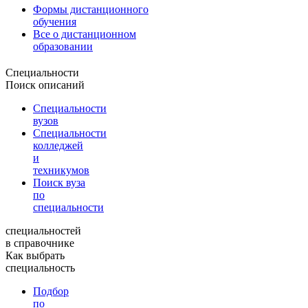
Формы дистанционного
обучения
Все о дистанционном
образовании
Специальности
Поиск описаний
Специальности
вузов
Специальности
колледжей
и
техникумов
Поиск вуза
по
специальности
специальностей
в справочнике
Как выбрать
специальность
Подбор
по