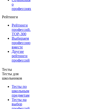
о
профессиях
Рейтинги
Рейтинги
профессий.
TOP-300
Выбираем
профессию
вместе
Другие
рейтинги
профессий
Тесты
Тесты для
школьников
Тесты по
школьным
предметам
Тесты на
выбор
профессий