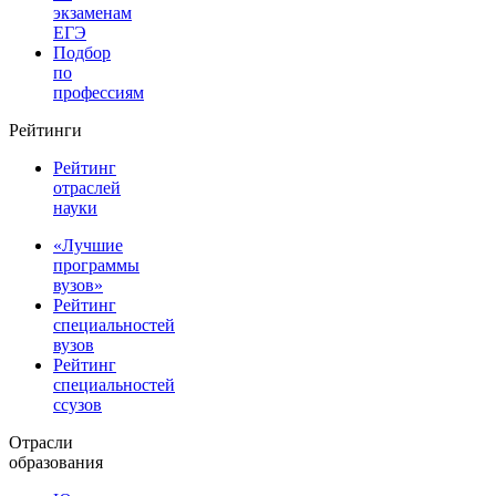
экзаменам
ЕГЭ
Подбор
по
профессиям
Рейтинги
Рейтинг
отраслей
науки
«Лучшие
программы
вузов»
Рейтинг
специальностей
вузов
Рейтинг
специальностей
ссузов
Отрасли
образования