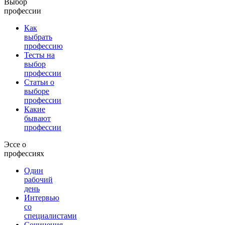
Выбор
профессии
Как
выбрать
профессию
Тесты на
выбор
профессии
Статьи о
выборе
профессии
Какие
бывают
профессии
Эссе о
профессиях
Один
рабочий
день
Интервью
со
специалистами
Сочинения