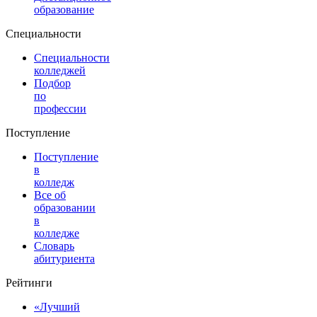
образование
Специальности
Специальности
колледжей
Подбор
по
профессии
Поступление
Поступление
в
колледж
Все об
образовании
в
колледже
Словарь
абитуриента
Рейтинги
«Лучший