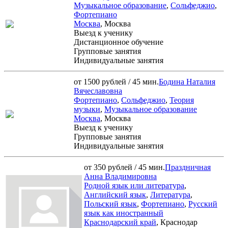
Музыкальное образование
,
Сольфеджио
,
Фортепиано
Москва
, Москва
Выезд к ученику
Дистанционное обучение
Групповые занятия
Индивидуальные занятия
от 1500 рублей / 45 мин.
Бодина Наталия
Вячеславовна
Фортепиано
,
Сольфеджио
,
Теория
музыки
,
Музыкальное образование
Москва
, Москва
Выезд к ученику
Групповые занятия
Индивидуальные занятия
от 350 рублей / 45 мин.
Праздничная
Анна Владимировна
Родной язык или литература
,
Английский язык
,
Литература
,
Польский язык
,
Фортепиано
,
Русский
язык как иностранный
Краснодарский край
, Краснодар