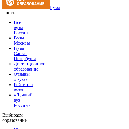
Вузы
Поиск
Все
вузы
России
Вузы
Москвы
Вузы
Санкт-
Петербурга
Дистанционное
образование
Отзывы
о вузах
Рейтинги
вузов
«Лучший
вуз
России»
Выбираем
образование