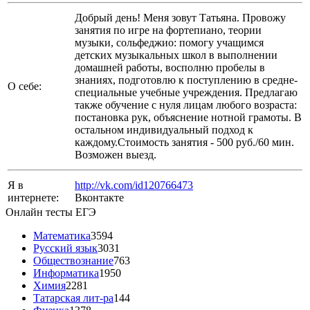
Добрый день! Меня зовут Татьяна. Провожу
занятия по игре на фортепиано, теории
музыки, сольфеджио: помогу учащимся
детских музыкальных школ в выполнении
домашней работы, восполню пробелы в
знаниях, подготовлю к поступлению в средне-
О себе:
специальные учебные учреждения. Предлагаю
также обучение с нуля лицам любого возраста:
постановка рук, объяснение нотной грамоты. В
остальном индивидуальный подход к
каждому.Стоимость занятия - 500 руб./60 мин.
Возможен выезд.
Я в
http://vk.com/id120766473
интернете:
Вконтакте
Онлайн тесты ЕГЭ
Математика
3594
Русский язык
3031
Обществознание
763
Информатика
1950
Химия
2281
Татарская лит-ра
144