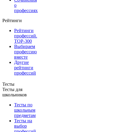
о
профессиях
Рейтинги
Рейтинги
профессий.
TOP-300
Выбираем
профессию
вместе
Другие
рейтинги
профессий
Тесты
Тесты для
школьников
Тесты по
школьным
предметам
Тесты на
выбор
профессий