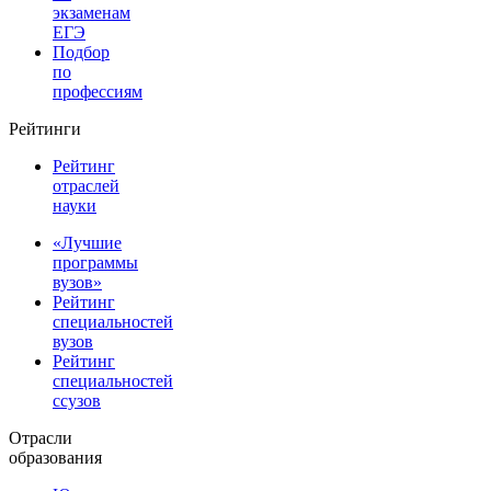
экзаменам
ЕГЭ
Подбор
по
профессиям
Рейтинги
Рейтинг
отраслей
науки
«Лучшие
программы
вузов»
Рейтинг
специальностей
вузов
Рейтинг
специальностей
ссузов
Отрасли
образования