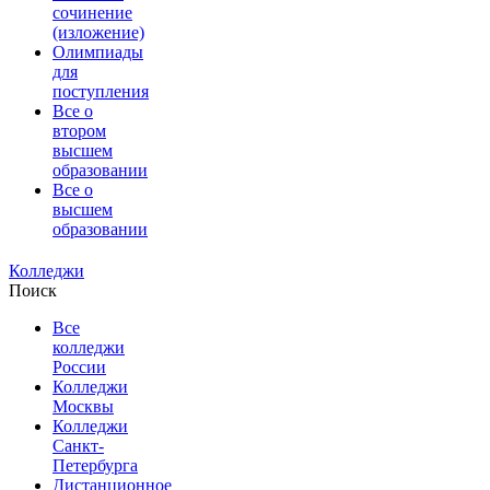
сочинение
(изложение)
Олимпиады
для
поступления
Все о
втором
высшем
образовании
Все о
высшем
образовании
Колледжи
Поиск
Все
колледжи
России
Колледжи
Москвы
Колледжи
Санкт-
Петербурга
Дистанционное