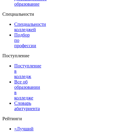
образование
Специальности
Специальности
колледжей
Подбор
по
профессии
Поступление
Поступление
в
колледж
Все об
образовании
в
колледже
Словарь
абитуриента
Рейтинги
«Лучший