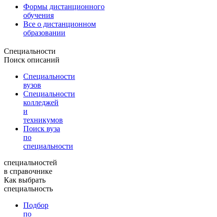
Формы дистанционного
обучения
Все о дистанционном
образовании
Специальности
Поиск описаний
Специальности
вузов
Специальности
колледжей
и
техникумов
Поиск вуза
по
специальности
специальностей
в справочнике
Как выбрать
специальность
Подбор
по