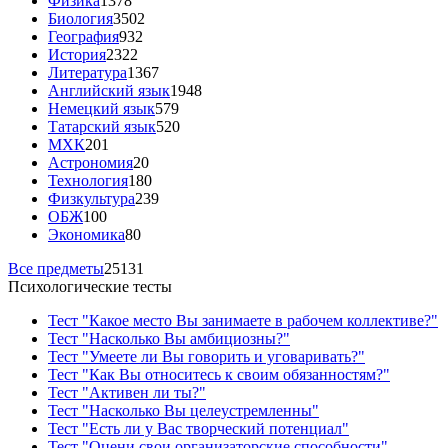
Физика
1378
Биология
3502
География
932
История
2322
Литература
1367
Английский язык
1948
Немецкий язык
579
Татарский язык
520
МХК
201
Астрономия
20
Технология
180
Физкультура
239
ОБЖ
100
Экономика
80
Все предметы
25131
Психологические тесты
Тест "Какое место Вы занимаете в рабочем коллективе?"
Тест "Насколько Вы амбициозны?"
Тест "Умеете ли Вы говорить и уговаривать?"
Тест "Как Вы относитесь к своим обязанностям?"
Тест "Активен ли ты?"
Тест "Насколько Вы целеустремленны"
Тест "Есть ли у Вас творческий потенциал"
Тест "Оцени свои организаторские способности"