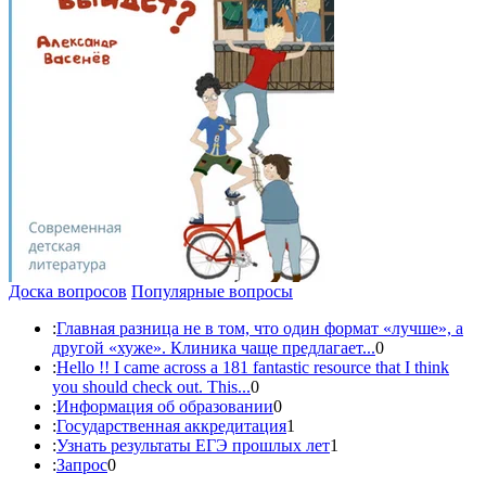
Доска вопросов
Популярные вопросы
:
Главная разница не в том, что один формат «лучше», а
другой «хуже». Клиника чаще предлагает...
0
:
Hello !! I came across a 181 fantastic resource that I think
you should check out. This...
0
:
Информация об образовании
0
:
Государственная аккредитация
1
:
Узнать результаты ЕГЭ прошлых лет
1
:
Запрос
0