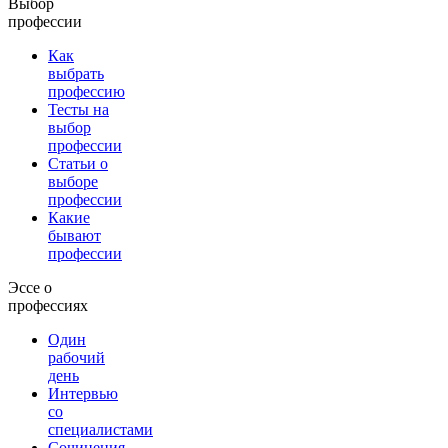
Выбор
профессии
Как
выбрать
профессию
Тесты на
выбор
профессии
Статьи о
выборе
профессии
Какие
бывают
профессии
Эссе о
профессиях
Один
рабочий
день
Интервью
со
специалистами
Сочинения