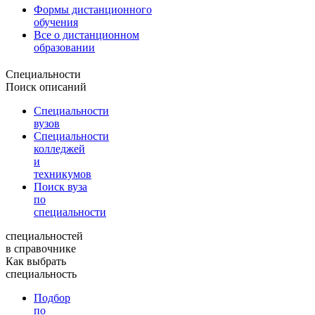
Формы дистанционного
обучения
Все о дистанционном
образовании
Специальности
Поиск описаний
Специальности
вузов
Специальности
колледжей
и
техникумов
Поиск вуза
по
специальности
специальностей
в справочнике
Как выбрать
специальность
Подбор
по