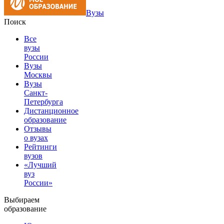
Вузы
Поиск
Все
вузы
России
Вузы
Москвы
Вузы
Санкт-
Петербурга
Дистанционное
образование
Отзывы
о вузах
Рейтинги
вузов
«Лучший
вуз
России»
Выбираем
образование