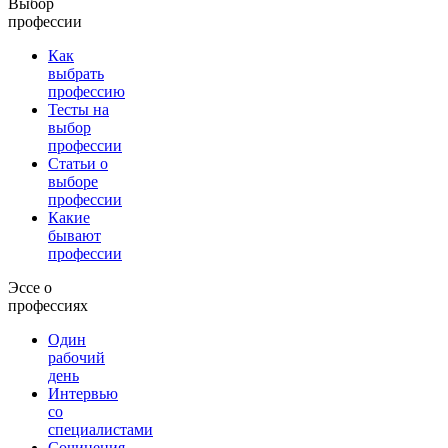
Выбор
профессии
Как
выбрать
профессию
Тесты на
выбор
профессии
Статьи о
выборе
профессии
Какие
бывают
профессии
Эссе о
профессиях
Один
рабочий
день
Интервью
со
специалистами
Сочинения