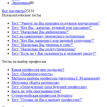
Экономика
80
Все предметы
25131
Психологические тесты
Тест "Умеете ли Вы произвести нужное впечатление"
Тест "Кто Вы - капитан, рулевой или пассажир?"
Тест "Насколько Вы амбициозны?"
Тест на самооценку творческого потенциала
Тест "Кто Вы: карьерист или рядовой сотрудник?"
Тест "Насколько Вы уверены в себе?"
Тест "Насколько Вы целеустремленны"
Тест "Есть ли у Вас склонность к деловому риску?"
Тесты на выбор профессии
Какая профессия мне подходит?
Тест «Профпригодность»
Матрица выбора профессии (методика Г. Резапкиной)
Методика «Карта интересов»
Тест «Определение типа будущей профессии»
Быть ли тебе программистом?
Супергеройская профессия будущего
Тест "Готовы ли Вы к выбору профессии?"