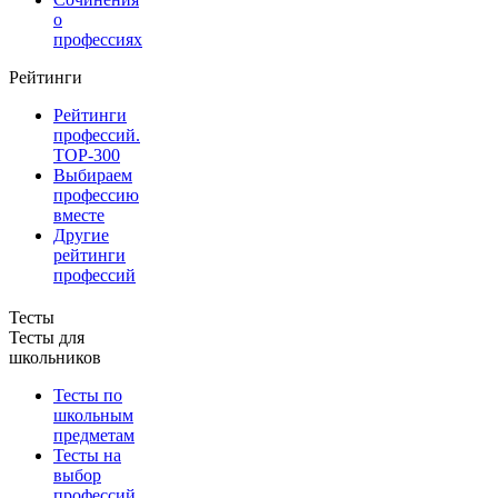
о
профессиях
Рейтинги
Рейтинги
профессий.
TOP-300
Выбираем
профессию
вместе
Другие
рейтинги
профессий
Тесты
Тесты для
школьников
Тесты по
школьным
предметам
Тесты на
выбор
профессий