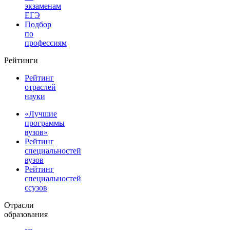
экзаменам
ЕГЭ
Подбор
по
профессиям
Рейтинги
Рейтинг
отраслей
науки
«Лучшие
программы
вузов»
Рейтинг
специальностей
вузов
Рейтинг
специальностей
ссузов
Отрасли
образования