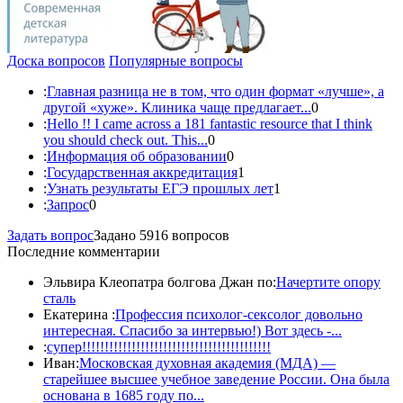
Доска вопросов
Популярные вопросы
:
Главная разница не в том, что один формат «лучше», а
другой «хуже». Клиника чаще предлагает...
0
:
Hello !! I came across a 181 fantastic resource that I think
you should check out. This...
0
:
Информация об образовании
0
:
Государственная аккредитация
1
:
Узнать результаты ЕГЭ прошлых лет
1
:
Запрос
0
Задать вопрос
Задано 5916 вопросов
Последние комментарии
Эльвира Клеопатра болгова Джан по:
Начертите опору
сталь
Екатерина :
Профессия психолог-сексолог довольно
интересная. Спасибо за интервью!) Вот здесь -...
:
супер!!!!!!!!!!!!!!!!!!!!!!!!!!!!!!!!!!!!!!!!!!
Иван:
Московская духовная академия (МДА) —
старейшее высшее учебное заведение России. Она была
основана в 1685 году по...