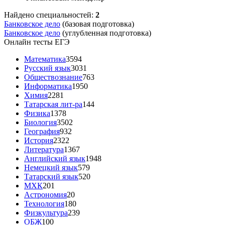
Найдено специальностей:
2
Банковское дело
(базовая подготовка)
Банковское дело
(углубленная подготовка)
Онлайн тесты ЕГЭ
Математика
3594
Русский язык
3031
Обществознание
763
Информатика
1950
Химия
2281
Татарская лит-ра
144
Физика
1378
Биология
3502
География
932
История
2322
Литература
1367
Английский язык
1948
Немецкий язык
579
Татарский язык
520
МХК
201
Астрономия
20
Технология
180
Физкультура
239
ОБЖ
100