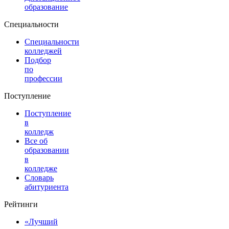
образование
Специальности
Специальности
колледжей
Подбор
по
профессии
Поступление
Поступление
в
колледж
Все об
образовании
в
колледже
Словарь
абитуриента
Рейтинги
«Лучший