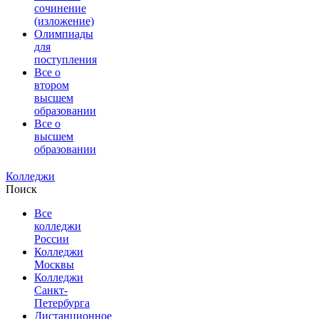
сочинение
(изложение)
Олимпиады
для
поступления
Все о
втором
высшем
образовании
Все о
высшем
образовании
Колледжи
Поиск
Все
колледжи
России
Колледжи
Москвы
Колледжи
Санкт-
Петербурга
Дистанционное