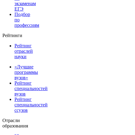
экзаменам
ЕГЭ
Подбор
по
профессиям
Рейтинги
Рейтинг
отраслей
науки
«Лучшие
программы
вузов»
Рейтинг
специальностей
вузов
Рейтинг
специальностей
ссузов
Отрасли
образования