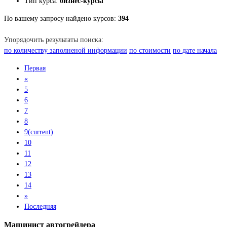
Тип курса:
бизнес-курсы
По вашему запросу найдено курсов:
394
Упорядочить результаты поиска:
по количеству заполненой информации
по стоимости
по дате начала
Первая
«
5
6
7
8
9
(current)
10
11
12
13
14
»
Последняя
Машинист автогрейдера