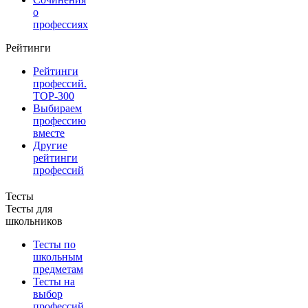
о
профессиях
Рейтинги
Рейтинги
профессий.
TOP-300
Выбираем
профессию
вместе
Другие
рейтинги
профессий
Тесты
Тесты для
школьников
Тесты по
школьным
предметам
Тесты на
выбор
профессий