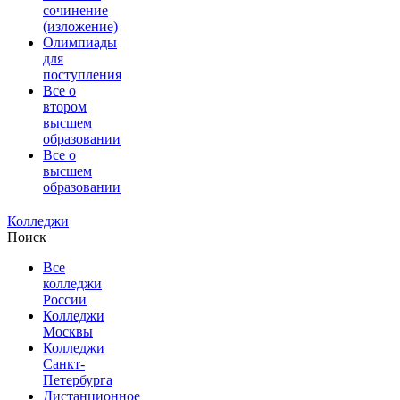
сочинение
(изложение)
Олимпиады
для
поступления
Все о
втором
высшем
образовании
Все о
высшем
образовании
Колледжи
Поиск
Все
колледжи
России
Колледжи
Москвы
Колледжи
Санкт-
Петербурга
Дистанционное