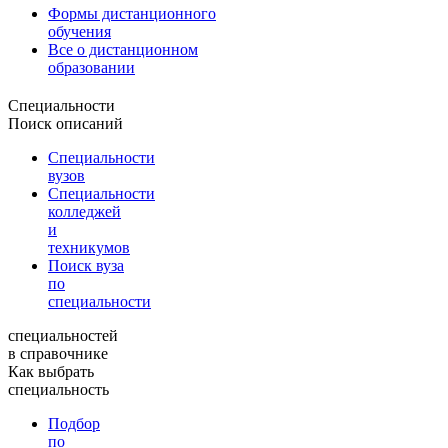
Формы дистанционного
обучения
Все о дистанционном
образовании
Специальности
Поиск описаний
Специальности
вузов
Специальности
колледжей
и
техникумов
Поиск вуза
по
специальности
специальностей
в справочнике
Как выбрать
специальность
Подбор
по