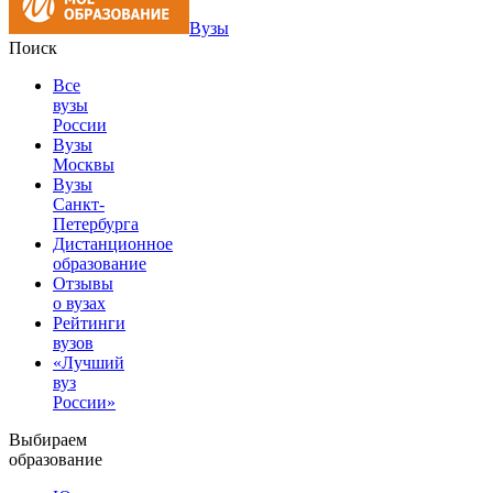
Вузы
Поиск
Все
вузы
России
Вузы
Москвы
Вузы
Санкт-
Петербурга
Дистанционное
образование
Отзывы
о вузах
Рейтинги
вузов
«Лучший
вуз
России»
Выбираем
образование