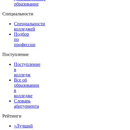
образование
Специальности
Специальности
колледжей
Подбор
по
профессии
Поступление
Поступление
в
колледж
Все об
образовании
в
колледже
Словарь
абитуриента
Рейтинги
«Лучший