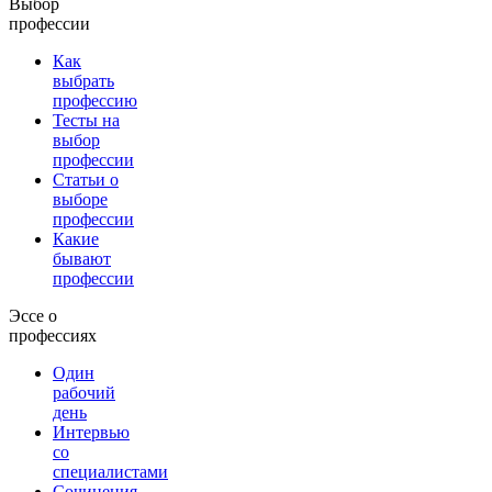
Выбор
профессии
Как
выбрать
профессию
Тесты на
выбор
профессии
Статьи о
выборе
профессии
Какие
бывают
профессии
Эссе о
профессиях
Один
рабочий
день
Интервью
со
специалистами
Сочинения