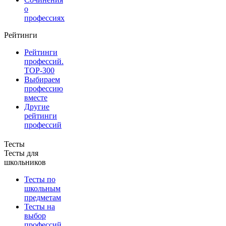
о
профессиях
Рейтинги
Рейтинги
профессий.
TOP-300
Выбираем
профессию
вместе
Другие
рейтинги
профессий
Тесты
Тесты для
школьников
Тесты по
школьным
предметам
Тесты на
выбор
профессий