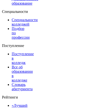
образование
Специальности
Специальности
колледжей
Подбор
по
профессии
Поступление
Поступление
в
колледж
Все об
образовании
в
колледже
Словарь
абитуриента
Рейтинги
«Лучший