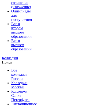
сочинение
(изложение)
Олимпиады
для
поступления
Все о
втором
высшем
образовании
Все о
высшем
образовании
Колледжи
Поиск
Все
колледжи
России
Колледжи
Москвы
Колледжи
Санкт-
Петербурга
Дистанционное