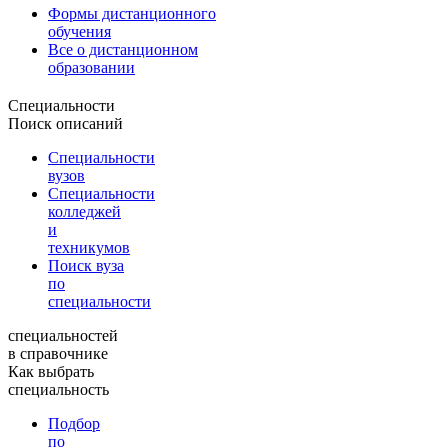
Формы дистанционного
обучения
Все о дистанционном
образовании
Специальности
Поиск описаний
Специальности
вузов
Специальности
колледжей
и
техникумов
Поиск вуза
по
специальности
специальностей
в справочнике
Как выбрать
специальность
Подбор
по