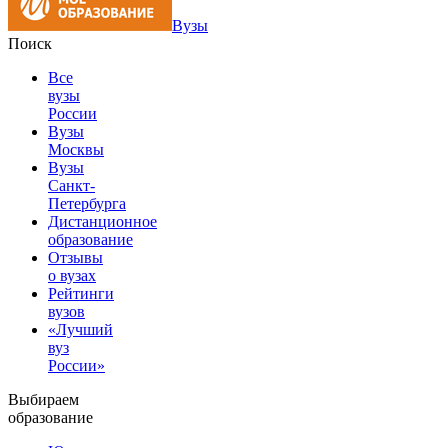
Вузы
Поиск
Все
вузы
России
Вузы
Москвы
Вузы
Санкт-
Петербурга
Дистанционное
образование
Отзывы
о вузах
Рейтинги
вузов
«Лучший
вуз
России»
Выбираем
образование