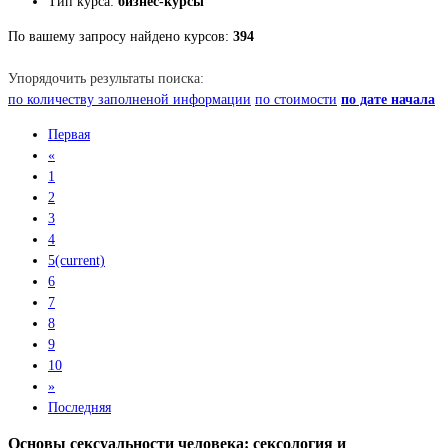
Тип курса:
бизнес-курсы
По вашему запросу найдено курсов:
394
Упорядочить результаты поиска:
по количеству заполненой информации
по стоимости
по дате начала
Первая
«
1
2
3
4
5
(current)
6
7
8
9
10
»
Последняя
Основы сексуальности человека: сексология и