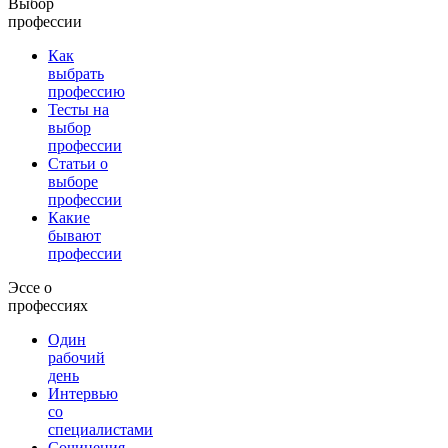
Выбор
профессии
Как
выбрать
профессию
Тесты на
выбор
профессии
Статьи о
выборе
профессии
Какие
бывают
профессии
Эссе о
профессиях
Один
рабочий
день
Интервью
со
специалистами
Сочинения