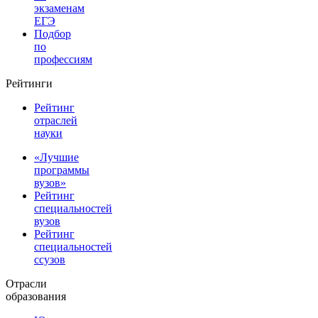
экзаменам
ЕГЭ
Подбор
по
профессиям
Рейтинги
Рейтинг
отраслей
науки
«Лучшие
программы
вузов»
Рейтинг
специальностей
вузов
Рейтинг
специальностей
ссузов
Отрасли
образования