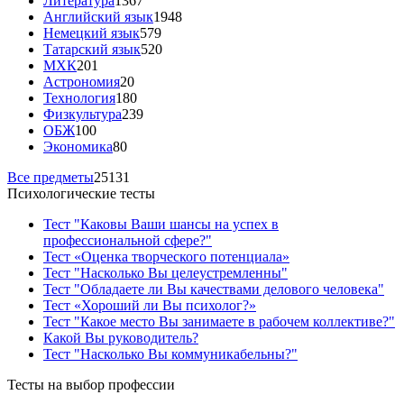
Литература
1367
Английский язык
1948
Немецкий язык
579
Татарский язык
520
МХК
201
Астрономия
20
Технология
180
Физкультура
239
ОБЖ
100
Экономика
80
Все предметы
25131
Психологические тесты
Тест "Каковы Ваши шансы на успех в
профессиональной сфере?"
Тест «Оценка творческого потенциала»
Тест "Насколько Вы целеустремленны"
Тест "Обладаете ли Вы качествами делового человека"
Тест «Хороший ли Вы психолог?»
Тест "Какое место Вы занимаете в рабочем коллективе?"
Какой Вы руководитель?
Тест "Насколько Вы коммуникабельны?"
Тесты на выбор профессии