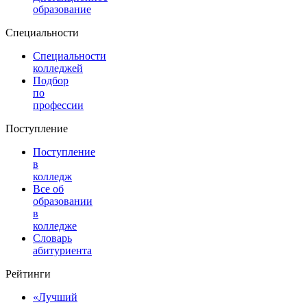
образование
Специальности
Специальности
колледжей
Подбор
по
профессии
Поступление
Поступление
в
колледж
Все об
образовании
в
колледже
Словарь
абитуриента
Рейтинги
«Лучший