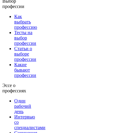
Выбор
профессии
Как
выбрать
профессию
Тесты на
выбор
профессии
Статьи о
выборе
профессии
Какие
бывают
профессии
Эссе о
профессиях
Один
рабочий
день
Интервью
со
специалистами
Сочинения