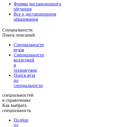
Формы дистанционного
обучения
Все о дистанционном
образовании
Специальности
Поиск описаний
Специальности
вузов
Специальности
колледжей
и
техникумов
Поиск вуза
по
специальности
специальностей
в справочнике
Как выбрать
специальность
Подбор
по