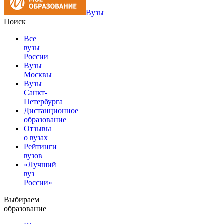
Вузы
Поиск
Все
вузы
России
Вузы
Москвы
Вузы
Санкт-
Петербурга
Дистанционное
образование
Отзывы
о вузах
Рейтинги
вузов
«Лучший
вуз
России»
Выбираем
образование