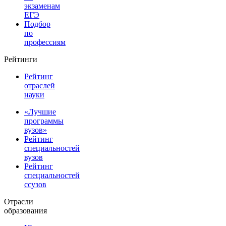
экзаменам
ЕГЭ
Подбор
по
профессиям
Рейтинги
Рейтинг
отраслей
науки
«Лучшие
программы
вузов»
Рейтинг
специальностей
вузов
Рейтинг
специальностей
ссузов
Отрасли
образования