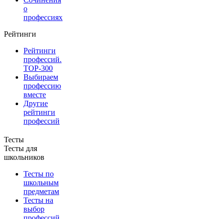
о
профессиях
Рейтинги
Рейтинги
профессий.
TOP-300
Выбираем
профессию
вместе
Другие
рейтинги
профессий
Тесты
Тесты для
школьников
Тесты по
школьным
предметам
Тесты на
выбор
профессий