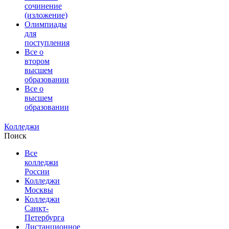
сочинение
(изложение)
Олимпиады
для
поступления
Все о
втором
высшем
образовании
Все о
высшем
образовании
Колледжи
Поиск
Все
колледжи
России
Колледжи
Москвы
Колледжи
Санкт-
Петербурга
Дистанционное