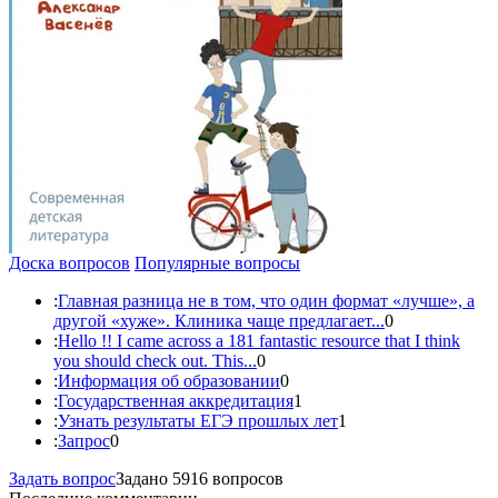
Доска вопросов
Популярные вопросы
:
Главная разница не в том, что один формат «лучше», а
другой «хуже». Клиника чаще предлагает...
0
:
Hello !! I came across a 181 fantastic resource that I think
you should check out. This...
0
:
Информация об образовании
0
:
Государственная аккредитация
1
:
Узнать результаты ЕГЭ прошлых лет
1
:
Запрос
0
Задать вопрос
Задано 5916 вопросов