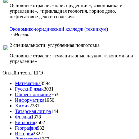
Основные отрасли: «юриспруденция», «экономика и
управление», «прикладная геология, горное дело,
нефтегазовое дело и геодезия»
Экономико-юридический колледж (техникум)
г. Москва
2 специальности: углубленная подготовка
Основные отрасли: «гуманитарные науки», «экономика и
управление»
Онлайн тесты ЕГЭ
Математика
3594
Русский язык
3031
Обществознание
763
Информатика
1950
Химия
2281
Татарская лит-ра
144
Физика
1378
Биология
3502
География
932
История
2322