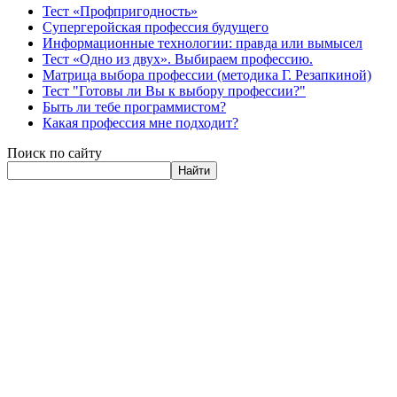
Тест «Профпригодность»
Супергеройская профессия будущего
Информационные технологии: правда или вымысел
Тест «Одно из двух». Выбираем профессию.
Матрица выбора профессии (методика Г. Резапкиной)
Тест "Готовы ли Вы к выбору профессии?"
Быть ли тебе программистом?
Какая профессия мне подходит?
Поиск по сайту
Найти