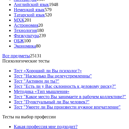
Английский язык
1948
Немецкий язык
579
Татарский язык
520
МХК
201
Астрономия
20
Технология
180
Физкультура
239
ОБЖ
100
Экономика
80
Все предметы
25131
Психологические тесты
Тест «Хороший ли Вы психолог?»
Тест "Насколько Вы целеустремленны"
Тест "Активен ли ты?"
Тест "Есть ли у Вас склонность к деловому риску?"
Методика «Тип мышления»
Тест "Какое место Вы занимаете в рабочем коллективе?"
Тест "Пунктуальный ли Вы человек?"
Тест "Умеете ли Вы произвести нужное впечатление"
Тесты на выбор профессии
Какая профессия мне подходит?