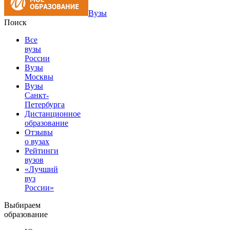
Вузы
Поиск
Все
вузы
России
Вузы
Москвы
Вузы
Санкт-
Петербурга
Дистанционное
образование
Отзывы
о вузах
Рейтинги
вузов
«Лучший
вуз
России»
Выбираем
образование