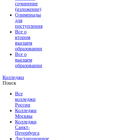
сочинение
(изложение)
Олимпиады
для
поступления
Все о
втором
высшем
образовании
Все о
высшем
образовании
Колледжи
Поиск
Все
колледжи
России
Колледжи
Москвы
Колледжи
Санкт-
Петербурга
Дистанционное