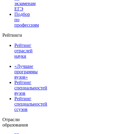
экзаменам
ЕГЭ
Подбор
по
профессиям
Рейтинги
Рейтинг
отраслей
науки
«Лучшие
программы
вузов»
Рейтинг
специальностей
вузов
Рейтинг
специальностей
ссузов
Отрасли
образования