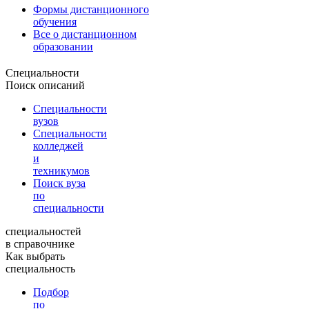
Формы дистанционного
обучения
Все о дистанционном
образовании
Специальности
Поиск описаний
Специальности
вузов
Специальности
колледжей
и
техникумов
Поиск вуза
по
специальности
специальностей
в справочнике
Как выбрать
специальность
Подбор
по