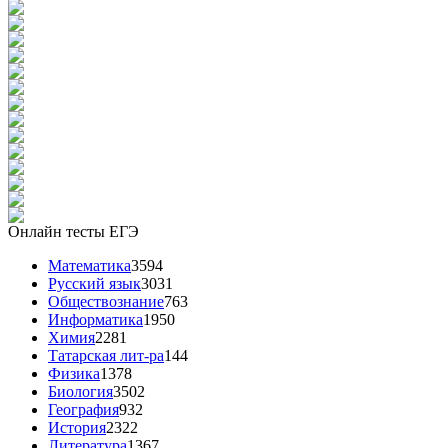
Онлайн тесты ЕГЭ
Математика
3594
Русский язык
3031
Обществознание
763
Информатика
1950
Химия
2281
Татарская лит-ра
144
Физика
1378
Биология
3502
География
932
История
2322
Литература
1367