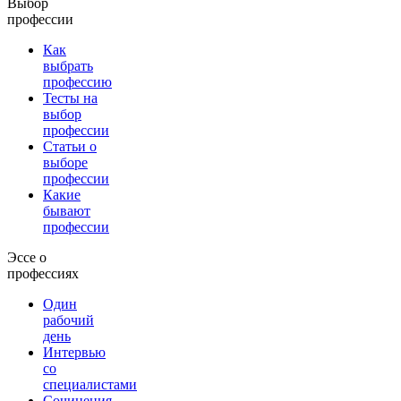
Выбор
профессии
Как
выбрать
профессию
Тесты на
выбор
профессии
Статьи о
выборе
профессии
Какие
бывают
профессии
Эссе о
профессиях
Один
рабочий
день
Интервью
со
специалистами
Сочинения