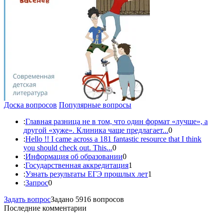
Доска вопросов
Популярные вопросы
:
Главная разница не в том, что один формат «лучше», а
другой «хуже». Клиника чаще предлагает...
0
:
Hello !! I came across a 181 fantastic resource that I think
you should check out. This...
0
:
Информация об образовании
0
:
Государственная аккредитация
1
:
Узнать результаты ЕГЭ прошлых лет
1
:
Запрос
0
Задать вопрос
Задано 5916 вопросов
Последние комментарии