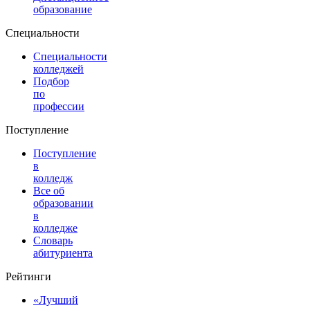
образование
Специальности
Специальности
колледжей
Подбор
по
профессии
Поступление
Поступление
в
колледж
Все об
образовании
в
колледже
Словарь
абитуриента
Рейтинги
«Лучший