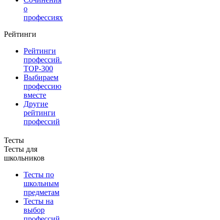
о
профессиях
Рейтинги
Рейтинги
профессий.
TOP-300
Выбираем
профессию
вместе
Другие
рейтинги
профессий
Тесты
Тесты для
школьников
Тесты по
школьным
предметам
Тесты на
выбор
профессий