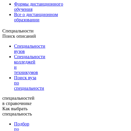
Формы дистанционного
обучения
Все о дистанционном
образовании
Специальности
Поиск описаний
Специальности
вузов
Специальности
колледжей
и
техникумов
Поиск вуза
по
специальности
специальностей
в справочнике
Как выбрать
специальность
Подбор
по