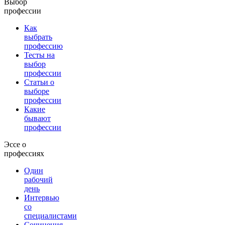
Выбор
профессии
Как
выбрать
профессию
Тесты на
выбор
профессии
Статьи о
выборе
профессии
Какие
бывают
профессии
Эссе о
профессиях
Один
рабочий
день
Интервью
со
специалистами
Сочинения