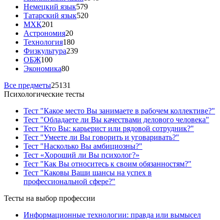
Немецкий язык
579
Татарский язык
520
МХК
201
Астрономия
20
Технология
180
Физкультура
239
ОБЖ
100
Экономика
80
Все предметы
25131
Психологические тесты
Тест "Какое место Вы занимаете в рабочем коллективе?"
Тест "Обладаете ли Вы качествами делового человека"
Тест "Кто Вы: карьерист или рядовой сотрудник?"
Тест "Умеете ли Вы говорить и уговаривать?"
Тест "Насколько Вы амбициозны?"
Тест «Хороший ли Вы психолог?»
Тест "Как Вы относитесь к своим обязанностям?"
Тест "Каковы Ваши шансы на успех в
профессиональной сфере?"
Тесты на выбор профессии
Информационные технологии: правда или вымысел