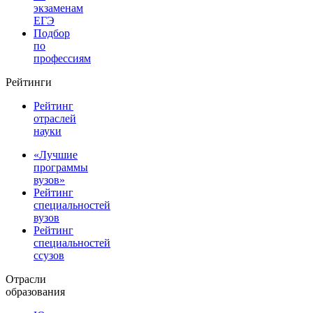
экзаменам
ЕГЭ
Подбор
по
профессиям
Рейтинги
Рейтинг
отраслей
науки
«Лучшие
программы
вузов»
Рейтинг
специальностей
вузов
Рейтинг
специальностей
ссузов
Отрасли
образования