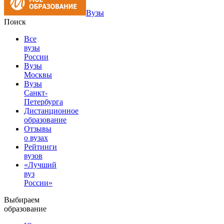
Вузы
Поиск
Все
вузы
России
Вузы
Москвы
Вузы
Санкт-
Петербурга
Дистанционное
образование
Отзывы
о вузах
Рейтинги
вузов
«Лучший
вуз
России»
Выбираем
образование