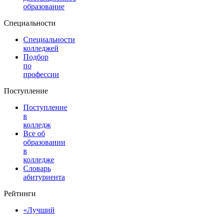
образование
Специальности
Специальности
колледжей
Подбор
по
профессии
Поступление
Поступление
в
колледж
Все об
образовании
в
колледже
Словарь
абитуриента
Рейтинги
«Лучший