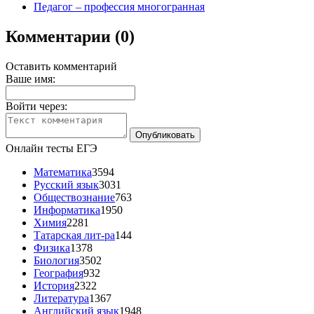
Педагог – профессия многогранная
Комментарии (0)
Оставить комментарий
Ваше имя:
Войти через:
Онлайн тесты ЕГЭ
Математика
3594
Русский язык
3031
Обществознание
763
Информатика
1950
Химия
2281
Татарская лит-ра
144
Физика
1378
Биология
3502
География
932
История
2322
Литература
1367
Английский язык
1948