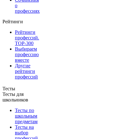
о
профессиях
Рейтинги
Рейтинги
профессий.
TOP-300
Выбираем
профессию
вместе
Другие
рейтинги
профессий
Тесты
Тесты для
школьников
Тесты по
школьным
предметам
Тесты на
выбор
профессий