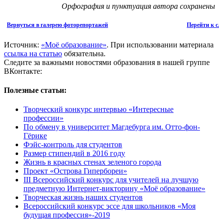
Орфография и пунктуация автора сохранены
Вернуться в галерею фоторепортажей
Перейти к 
Источник:
«Моё образование»
. При использовании материала
ссылка на статью
обязательна.
Следите за важными новостями образования в нашей группе
ВКонтакте:
Полезные статьи:
Творческий конкурс интервью «Интересные
профессии»
По обмену в университет Магдебурга им. Отто-фон-
Гёрике
Фэйс-контроль для студентов
Размер стипендий в 2016 году
Жизнь в красных стенах зеленого города
Проект «Острова Гипербореи»
III Всероссийский конкурс для учителей на лучшую
предметную Интернет-викторину «Моё образование»
Творческая жизнь наших студентов
Всероссийский конкурс эссе для школьников «Моя
будущая профессия»-2019