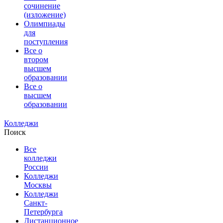
сочинение
(изложение)
Олимпиады
для
поступления
Все о
втором
высшем
образовании
Все о
высшем
образовании
Колледжи
Поиск
Все
колледжи
России
Колледжи
Москвы
Колледжи
Санкт-
Петербурга
Дистанционное