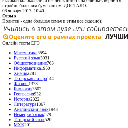
высокой колокольни, а начнешь пинять на ошибки, вернется
втройне большим бумерангом. ДОСТАЛО.
08 января 2013, 10:40
Отзыв
Политен - одна большая семья и этим все сказано))
Онлайн тесты ЕГЭ
Математика
3594
Русский язык
3031
Обществознание
763
Информатика
1950
Химия
2281
Татарская лит-ра
144
Физика
1378
Биология
3502
География
932
История
2322
Литература
1367
Английский язык
1948
Немецкий язык
579
Татарский язык
520
МХК
201