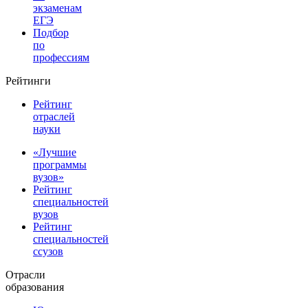
экзаменам
ЕГЭ
Подбор
по
профессиям
Рейтинги
Рейтинг
отраслей
науки
«Лучшие
программы
вузов»
Рейтинг
специальностей
вузов
Рейтинг
специальностей
ссузов
Отрасли
образования