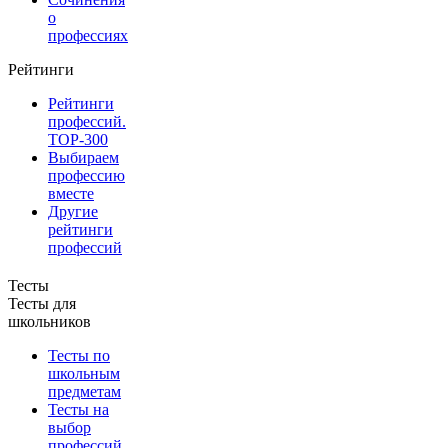
о
профессиях
Рейтинги
Рейтинги
профессий.
TOP-300
Выбираем
профессию
вместе
Другие
рейтинги
профессий
Тесты
Тесты для
школьников
Тесты по
школьным
предметам
Тесты на
выбор
профессий