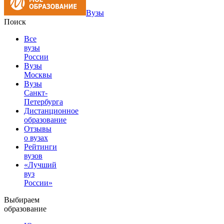
Вузы
Поиск
Все
вузы
России
Вузы
Москвы
Вузы
Санкт-
Петербурга
Дистанционное
образование
Отзывы
о вузах
Рейтинги
вузов
«Лучший
вуз
России»
Выбираем
образование