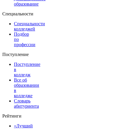
образование
Специальности
Специальности
колледжей
Подбор
по
профессии
Поступление
Поступление
в
колледж
Все об
образовании
в
колледже
Словарь
абитуриента
Рейтинги
«Лучший