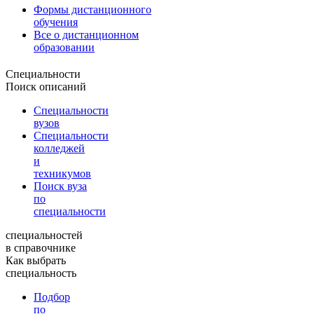
Формы дистанционного
обучения
Все о дистанционном
образовании
Специальности
Поиск описаний
Специальности
вузов
Специальности
колледжей
и
техникумов
Поиск вуза
по
специальности
специальностей
в справочнике
Как выбрать
специальность
Подбор
по