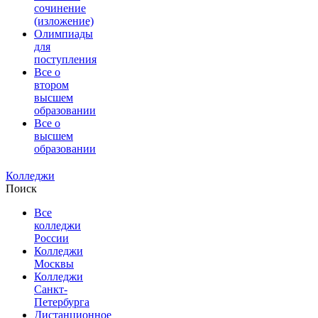
сочинение
(изложение)
Олимпиады
для
поступления
Все о
втором
высшем
образовании
Все о
высшем
образовании
Колледжи
Поиск
Все
колледжи
России
Колледжи
Москвы
Колледжи
Санкт-
Петербурга
Дистанционное