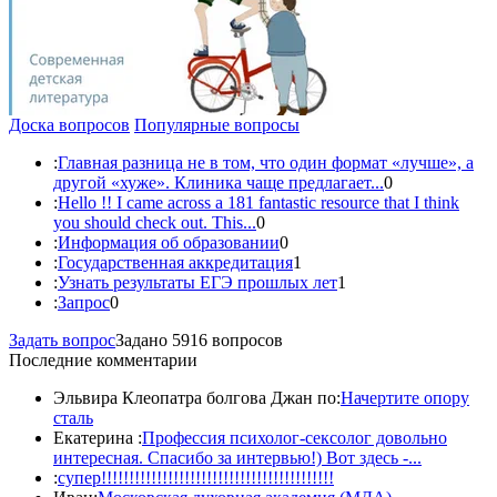
Доска вопросов
Популярные вопросы
:
Главная разница не в том, что один формат «лучше», а
другой «хуже». Клиника чаще предлагает...
0
:
Hello !! I came across a 181 fantastic resource that I think
you should check out. This...
0
:
Информация об образовании
0
:
Государственная аккредитация
1
:
Узнать результаты ЕГЭ прошлых лет
1
:
Запрос
0
Задать вопрос
Задано 5916 вопросов
Последние комментарии
Эльвира Клеопатра болгова Джан по:
Начертите опору
сталь
Екатерина :
Профессия психолог-сексолог довольно
интересная. Спасибо за интервью!) Вот здесь -...
:
супер!!!!!!!!!!!!!!!!!!!!!!!!!!!!!!!!!!!!!!!!!!