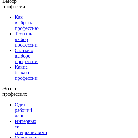
Выбор
профессии
Как
выбрать
профессию
Тесты на
выбор
профессии
Статьи о
выборе
профессии
Какие
бывают
профессии
Эссе о
профессиях
Один
рабочий
день
Интервью
со
специалистами
Сочинения