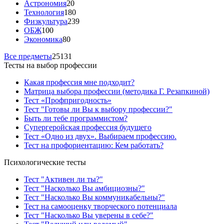
Астрономия
20
Технология
180
Физкультура
239
ОБЖ
100
Экономика
80
Все предметы
25131
Тесты на выбор профессии
Какая профессия мне подходит?
Матрица выбора профессии (методика Г. Резапкиной)
Тест «Профпригодность»
Тест "Готовы ли Вы к выбору профессии?"
Быть ли тебе программистом?
Супергеройская профессия будущего
Тест «Одно из двух». Выбираем профессию.
Тест на профориентацию: Кем работать?
Психологические тесты
Тест "Активен ли ты?"
Тест "Насколько Вы амбициозны?"
Тест "Насколько Вы коммуникабельны?"
Тест на самооценку творческого потенциала
Тест "Насколько Вы уверены в себе?"