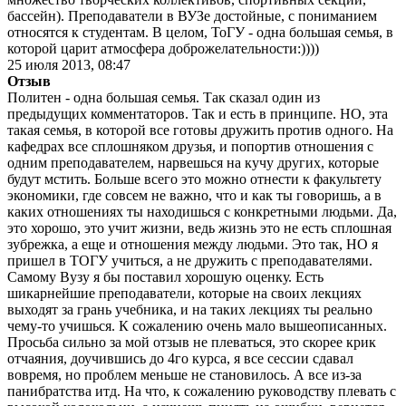
бассейн). Преподаватели в ВУЗе достойные, с пониманием
относятся к студентам. В целом, ТоГУ - одна большая семья, в
которой царит атмосфера доброжелательности:))))
25 июля 2013, 08:47
Отзыв
Политен - одна большая семья. Так сказал один из
предыдущих комментаторов. Так и есть в принципе. НО, эта
такая семья, в которой все готовы дружить против одного. На
кафедрах все сплошняком друзья, и попортив отношения с
одним преподавателем, нарвешься на кучу других, которые
будут мстить. Больше всего это можно отнести к факультету
экономики, где совсем не важно, что и как ты говоришь, а в
каких отношениях ты находишься с конкретными людьми. Да,
это хорошо, это учит жизни, ведь жизнь это не есть сплошная
зубрежка, а еще и отношения между людьми. Это так, НО я
пришел в ТОГУ учиться, а не дружить с преподавателями.
Самому Вузу я бы поставил хорошую оценку. Есть
шикарнейшие преподаватели, которые на своих лекциях
выходят за грань учебника, и на таких лекциях ты реально
чему-то учишься. К сожалению очень мало вышеописанных.
Просьба сильно за мой отзыв не плеваться, это скорее крик
отчаяния, доучившись до 4го курса, я все сессии сдавал
вовремя, но проблем меньше не становилось. А все из-за
панибратства итд. На что, к сожалению руководству плевать с