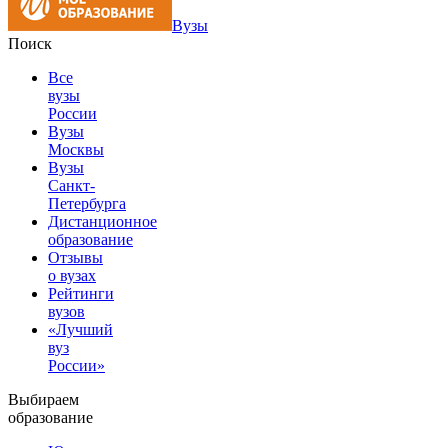
Вузы
Поиск
Все
вузы
России
Вузы
Москвы
Вузы
Санкт-
Петербурга
Дистанционное
образование
Отзывы
о вузах
Рейтинги
вузов
«Лучший
вуз
России»
Выбираем
образование