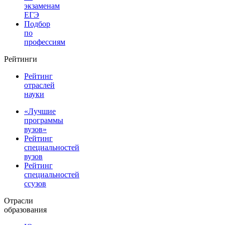
экзаменам
ЕГЭ
Подбор
по
профессиям
Рейтинги
Рейтинг
отраслей
науки
«Лучшие
программы
вузов»
Рейтинг
специальностей
вузов
Рейтинг
специальностей
ссузов
Отрасли
образования