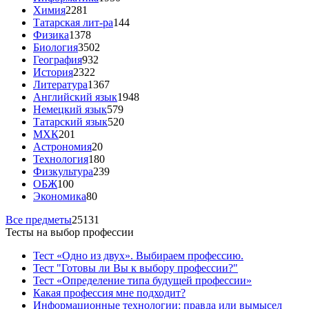
Химия
2281
Татарская лит-ра
144
Физика
1378
Биология
3502
География
932
История
2322
Литература
1367
Английский язык
1948
Немецкий язык
579
Татарский язык
520
МХК
201
Астрономия
20
Технология
180
Физкультура
239
ОБЖ
100
Экономика
80
Все предметы
25131
Тесты на выбор профессии
Тест «Одно из двух». Выбираем профессию.
Тест "Готовы ли Вы к выбору профессии?"
Тест «Определение типа будущей профессии»
Какая профессия мне подходит?
Информационные технологии: правда или вымысел