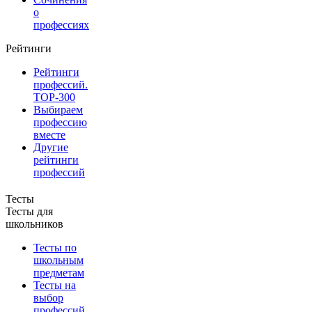
о
профессиях
Рейтинги
Рейтинги
профессий.
TOP-300
Выбираем
профессию
вместе
Другие
рейтинги
профессий
Тесты
Тесты для
школьников
Тесты по
школьным
предметам
Тесты на
выбор
профессий