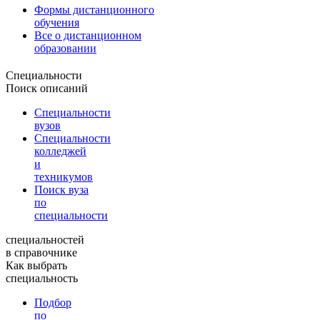
Формы дистанционного
обучения
Все о дистанционном
образовании
Специальности
Поиск описаний
Специальности
вузов
Специальности
колледжей
и
техникумов
Поиск вуза
по
специальности
специальностей
в справочнике
Как выбрать
специальность
Подбор
по