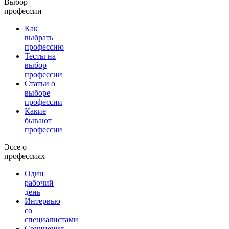
Выбор
профессии
Как
выбрать
профессию
Тесты на
выбор
профессии
Статьи о
выборе
профессии
Какие
бывают
профессии
Эссе о
профессиях
Один
рабочий
день
Интервью
со
специалистами
Сочинения