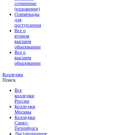
сочинение
(изложение)
Олимпиады
для
поступления
Все о
втором
высшем
образовании
Все о
высшем
образовании
Колледжи
Поиск
Все
колледжи
России
Колледжи
Москвы
Колледжи
Санкт-
Петербурга
Дистанционное