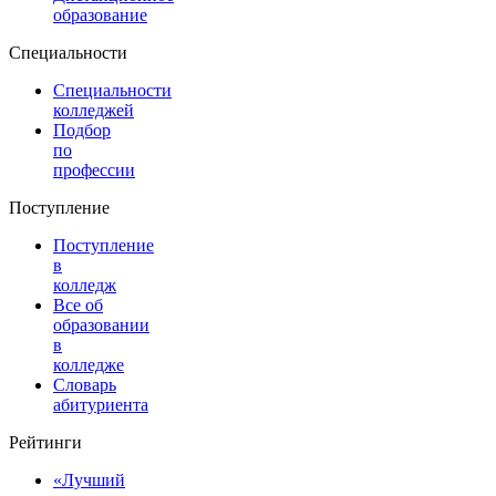
образование
Специальности
Специальности
колледжей
Подбор
по
профессии
Поступление
Поступление
в
колледж
Все об
образовании
в
колледже
Словарь
абитуриента
Рейтинги
«Лучший