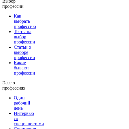
Выбор
профессии
Как
выбрать
профессию
Тесты на
выбор
профессии
Статьи о
выборе
профессии
Какие
бывают
профессии
Эссе о
профессиях
Один
рабочий
день
Интервью
со
специалистами
Сочинения