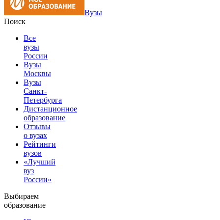
Вузы
Поиск
Все
вузы
России
Вузы
Москвы
Вузы
Санкт-
Петербурга
Дистанционное
образование
Отзывы
о вузах
Рейтинги
вузов
«Лучший
вуз
России»
Выбираем
образование