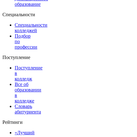
образование
Специальности
Специальности
колледжей
Подбор
по
профессии
Поступление
Поступление
в
колледж
Все об
образовании
в
колледже
Словарь
абитуриента
Рейтинги
«Лучший