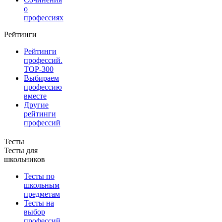
о
профессиях
Рейтинги
Рейтинги
профессий.
TOP-300
Выбираем
профессию
вместе
Другие
рейтинги
профессий
Тесты
Тесты для
школьников
Тесты по
школьным
предметам
Тесты на
выбор
профессий