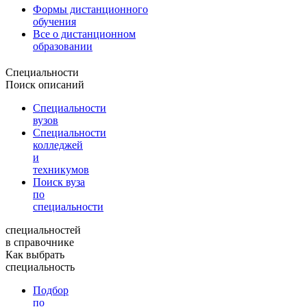
Формы дистанционного
обучения
Все о дистанционном
образовании
Специальности
Поиск описаний
Специальности
вузов
Специальности
колледжей
и
техникумов
Поиск вуза
по
специальности
специальностей
в справочнике
Как выбрать
специальность
Подбор
по