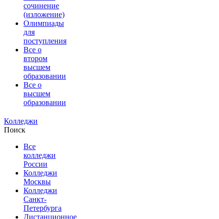
сочинение
(изложение)
Олимпиады
для
поступления
Все о
втором
высшем
образовании
Все о
высшем
образовании
Колледжи
Поиск
Все
колледжи
России
Колледжи
Москвы
Колледжи
Санкт-
Петербурга
Дистанционное