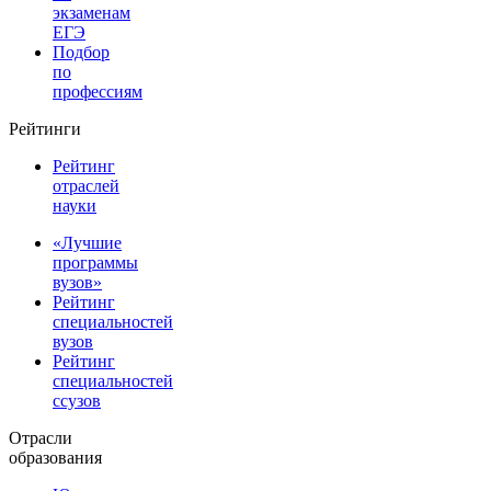
экзаменам
ЕГЭ
Подбор
по
профессиям
Рейтинги
Рейтинг
отраслей
науки
«Лучшие
программы
вузов»
Рейтинг
специальностей
вузов
Рейтинг
специальностей
ссузов
Отрасли
образования