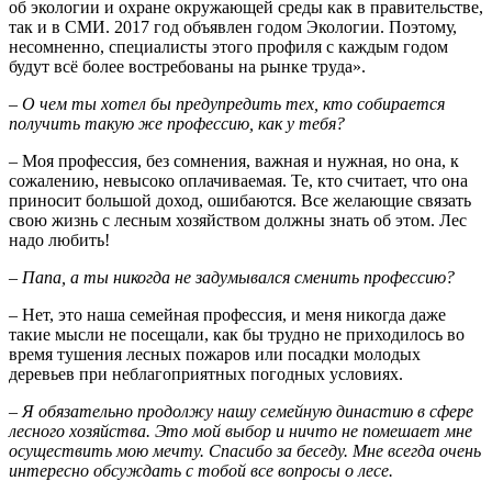
об экологии и охране окружающей среды как в правительстве,
так и в СМИ. 2017 год объявлен годом Экологии. Поэтому,
несомненно, специалисты этого профиля с каждым годом
будут всё более востребованы на рынке труда».
–
О чем ты хотел бы предупредить тех, кто собирается
получить такую же профессию, как у тебя?
– Моя профессия, без сомнения, важная и нужная, но она, к
сожалению, невысоко оплачиваемая. Те, кто считает, что она
приносит большой доход, ошибаются. Все желающие связать
свою жизнь с лесным хозяйством должны знать об этом. Лес
надо любить!
– Папа, а ты никогда не задумывался сменить профессию?
– Нет, это наша семейная профессия, и меня никогда даже
такие мысли не посещали, как бы трудно не приходилось во
время тушения лесных пожаров или посадки молодых
деревьев при неблагоприятных погодных условиях.
– Я обязательно продолжу нашу семейную династию в сфере
лесного хозяйства. Это мой выбор и ничто не помешает мне
осуществить мою мечту. Спасибо за беседу. Мне всегда очень
интересно обсуждать с тобой все вопросы о лесе.