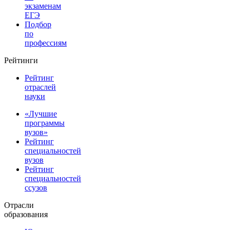
экзаменам
ЕГЭ
Подбор
по
профессиям
Рейтинги
Рейтинг
отраслей
науки
«Лучшие
программы
вузов»
Рейтинг
специальностей
вузов
Рейтинг
специальностей
ссузов
Отрасли
образования