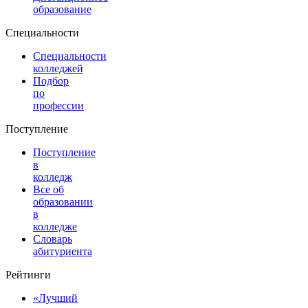
образование
Специальности
Специальности
колледжей
Подбор
по
профессии
Поступление
Поступление
в
колледж
Все об
образовании
в
колледже
Словарь
абитуриента
Рейтинги
«Лучший