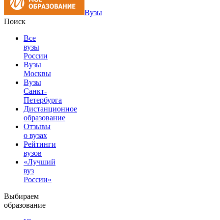
Вузы
Поиск
Все
вузы
России
Вузы
Москвы
Вузы
Санкт-
Петербурга
Дистанционное
образование
Отзывы
о вузах
Рейтинги
вузов
«Лучший
вуз
России»
Выбираем
образование