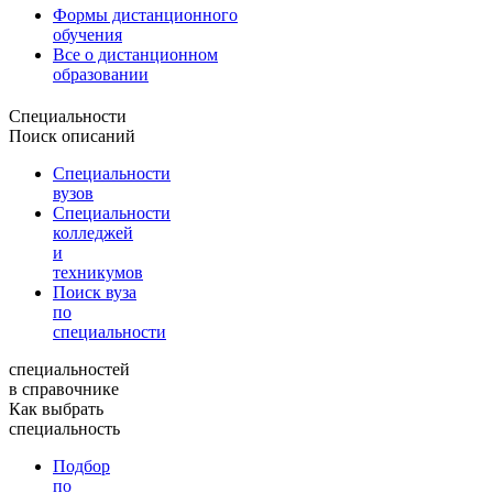
Формы дистанционного
обучения
Все о дистанционном
образовании
Специальности
Поиск описаний
Специальности
вузов
Специальности
колледжей
и
техникумов
Поиск вуза
по
специальности
специальностей
в справочнике
Как выбрать
специальность
Подбор
по