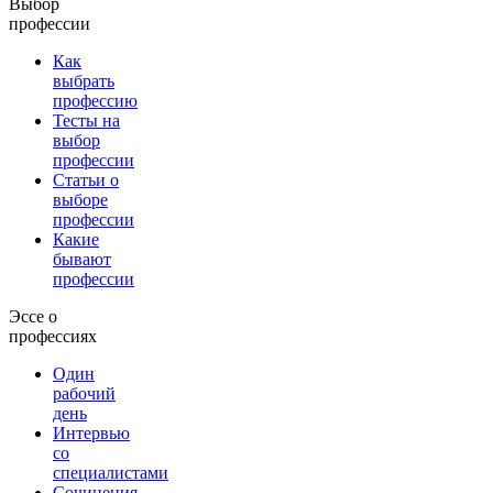
Выбор
профессии
Как
выбрать
профессию
Тесты на
выбор
профессии
Статьи о
выборе
профессии
Какие
бывают
профессии
Эссе о
профессиях
Один
рабочий
день
Интервью
со
специалистами
Сочинения