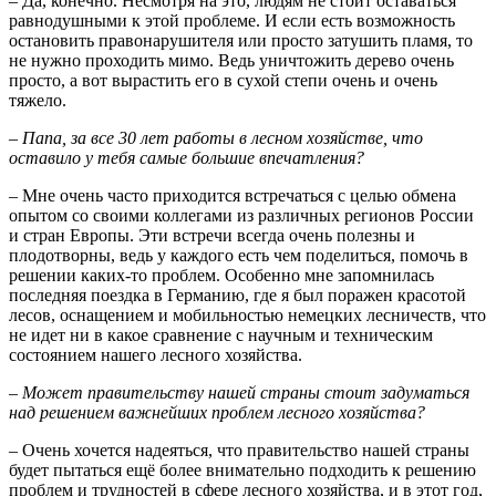
– Да, конечно. Несмотря на это, людям не стоит оставаться
равнодушными к этой проблеме. И если есть возможность
остановить правонарушителя или просто затушить пламя, то
не нужно проходить мимо. Ведь уничтожить дерево очень
просто, а вот вырастить его в сухой степи очень и очень
тяжело.
– Папа, за все 30 лет работы в лесном хозяйстве, что
оставило у тебя самые большие впечатления?
– Мне очень часто приходится встречаться с целью обмена
опытом со своими коллегами из различных регионов России
и стран Европы. Эти встречи всегда очень полезны и
плодотворны, ведь у каждого есть чем поделиться, помочь в
решении каких-то проблем. Особенно мне запомнилась
последняя поездка в Германию, где я был поражен красотой
лесов, оснащением и мобильностью немецких лесничеств, что
не идет ни в какое сравнение с научным и техническим
состоянием нашего лесного хозяйства.
–
Может правительству нашей страны стоит задуматься
над решением важнейших проблем лесного хозяйства?
– Очень хочется надеяться, что правительство нашей страны
будет пытаться ещё более внимательно подходить к решению
проблем и трудностей в сфере лесного хозяйства, и в этот год,