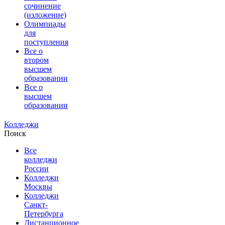
сочинение
(изложение)
Олимпиады
для
поступления
Все о
втором
высшем
образовании
Все о
высшем
образовании
Колледжи
Поиск
Все
колледжи
России
Колледжи
Москвы
Колледжи
Санкт-
Петербурга
Дистанционное