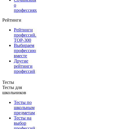
о
профессиях
Рейтинги
Рейтинги
профессий.
TOP-300
Выбираем
профессию
вместе
Другие
рейтинги
профессий
Тесты
Тесты для
школьников
Тесты по
школьным
предметам
Тесты на
выбор
профессий