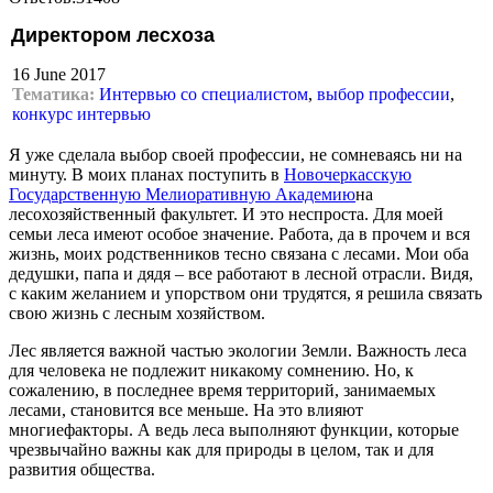
Директором лесхоза
16 June 2017
Тематика:
Интервью со специалистом
,
выбор профессии
,
конкурс интервью
Я уже сделала выбор своей профессии, не сомневаясь ни на
минуту. В моих планах поступить в
Новочеркасскую
Государственную Мелиоративную Академию
на
лесохозяйственный факультет. И это неспроста. Для моей
семьи леса имеют особое значение. Работа, да в прочем и вся
жизнь, моих родственников тесно связана с лесами. Мои оба
дедушки, папа и дядя – все работают в лесной отрасли. Видя,
с каким желанием и упорством они трудятся, я решила связать
свою жизнь с лесным хозяйством.
Лес является важной частью экологии Земли. Важность леса
для человека не подлежит никакому сомнению. Но, к
сожалению, в последнее время территорий, занимаемых
лесами, становится все меньше. На это влияют
многиефакторы. А ведь леса выполняют функции, которые
чрезвычайно важны как для природы в целом, так и для
развития общества.