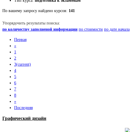
Тип курса:
подготовка к экзаменам
По вашему запросу найдено курсов:
141
Упорядочить результаты поиска:
по количеству заполненой информации
по стоимости
по дате начала
Первая
«
1
2
3
(current)
4
5
6
7
8
»
Последняя
Графический дизайн