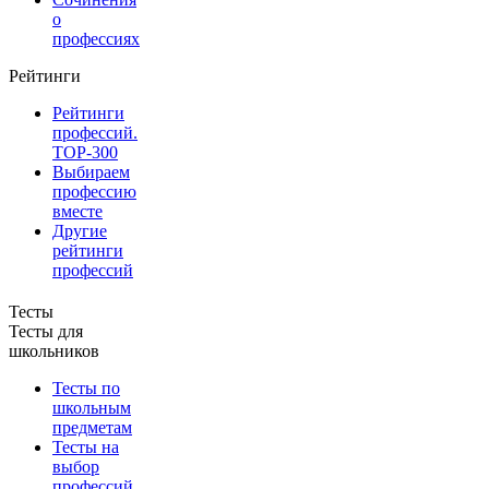
о
профессиях
Рейтинги
Рейтинги
профессий.
TOP-300
Выбираем
профессию
вместе
Другие
рейтинги
профессий
Тесты
Тесты для
школьников
Тесты по
школьным
предметам
Тесты на
выбор
профессий