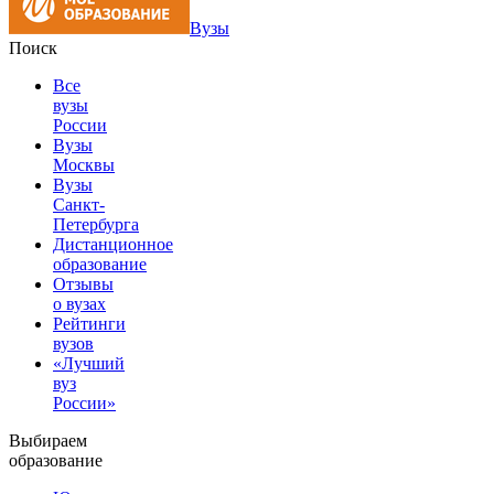
Вузы
Поиск
Все
вузы
России
Вузы
Москвы
Вузы
Санкт-
Петербурга
Дистанционное
образование
Отзывы
о вузах
Рейтинги
вузов
«Лучший
вуз
России»
Выбираем
образование