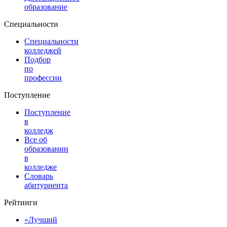
образование
Специальности
Специальности
колледжей
Подбор
по
профессии
Поступление
Поступление
в
колледж
Все об
образовании
в
колледже
Словарь
абитуриента
Рейтинги
«Лучший