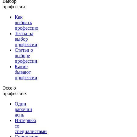
Выбор
профессии
Как
выбрать
профессию
Тесты на
выбор
профессии
Статьи о
выборе
профессии
Какие
бывают
профессии
Эссе о
профессиях
Один
рабочий
день
Интервью
со
специалистами
Сочинения