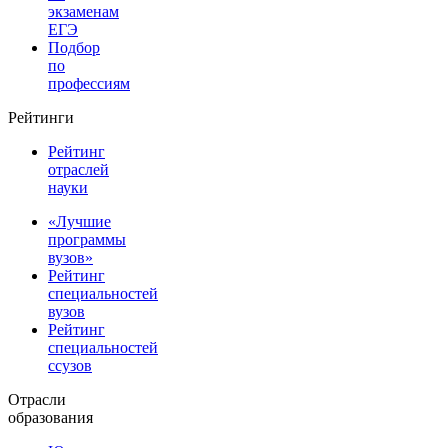
экзаменам
ЕГЭ
Подбор
по
профессиям
Рейтинги
Рейтинг
отраслей
науки
«Лучшие
программы
вузов»
Рейтинг
специальностей
вузов
Рейтинг
специальностей
ссузов
Отрасли
образования