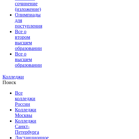
сочинение
(изложение)
Олимпиады
для
поступления
Все о
втором
высшем
образовании
Все о
высшем
образовании
Колледжи
Поиск
Все
колледжи
России
Колледжи
Москвы
Колледжи
Санкт-
Петербурга
Дистанционное