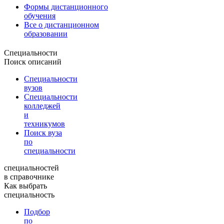
Формы дистанционного
обучения
Все о дистанционном
образовании
Специальности
Поиск описаний
Специальности
вузов
Специальности
колледжей
и
техникумов
Поиск вуза
по
специальности
специальностей
в справочнике
Как выбрать
специальность
Подбор
по